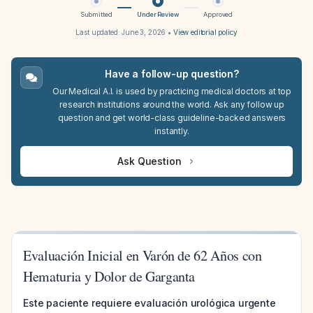
Submitted
Under Review
Approved
Last updated:
June 3, 2026
•
View editorial policy
Have a follow-up question?
Our Medical A.I. is used by practicing medical doctors at top
research institutions around the world. Ask any follow up
question and get world-class guideline-backed answers
instantly.
Ask Question
Evaluación Inicial en Varón de 62 Años con
Hematuria y Dolor de Garganta
Este paciente requiere evaluación urológica urgente