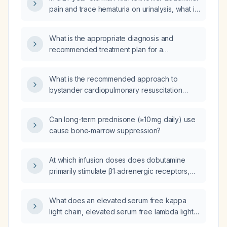
pain and trace hematuria on urinalysis, what is
the appropriate next diagnostic and
management step?
What is the appropriate diagnosis and
recommended treatment plan for a
middle‑aged woman presenting with severe
depression (10/10), chronic anxiety (10/10),
What is the recommended approach to
active suicidal ideation with a concrete
bystander cardiopulmonary resuscitation
overdose plan, multiple prior suicide attempts
(CPR) in remote settings where emergency
requiring intubation, recent sexual assault,
help may be delayed for tens of minutes to
benzodiazepine (clonazepam) dependence
Can long-term prednisone (≥10 mg daily) use
hours?
with tolerance, recent alcohol intoxication
cause bone‑marrow suppression?
leading to a motor‑vehicle accident and
concussion, who is refusing further
At which infusion doses does dobutamine
psychiatric assessment and demanding
primarily stimulate β1‑adrenergic receptors,
benzodiazepine medication?
and at what higher doses does it also activate
β2‑ and α1‑adrenergic receptors?
What does an elevated serum free kappa
light chain, elevated serum free lambda light
chain, and increased kappa/lambda ratio