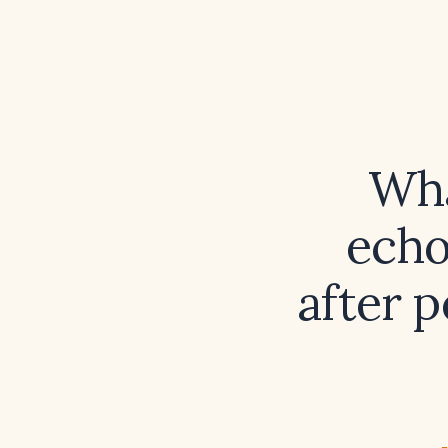
Wha
echo
after p