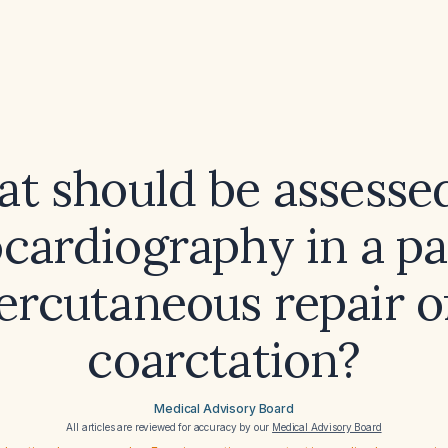
t should be assesse
cardiography in a pa
ercutaneous repair o
coarctation?
Medical Advisory Board
All articles are reviewed for accuracy by our
Medical Advisory Board