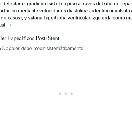
etectar el gradiente sistólico pico a través del sitio de repar
rtación mediante velocidades diastólicas, identificar válvula 
e casos), y valorar hipertrofia ventricular izquierda como m
al.
1
er Específicos Post-Stent
 Doppler debe medir sistemáticamente: