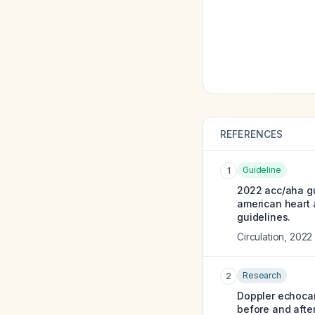
REFERENCES
Guideline
1
2022 acc/aha gu
american heart a
guidelines.
Circulation
,
2022
Research
2
Doppler echocard
before and after