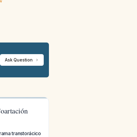
ew
Ask Question
Coartación
rama transtorácico