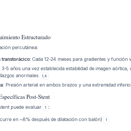
uimiento Estructurado
ación percutánea:
transtorácico
: Cada 12-24 meses para gradientes y función 
a 3-5 años una vez establecida estabilidad de imagen aórtica,
allazgos anormales
1
,
4
ca
: Presión arterial en ambos brazos y una extremidad inferio
specíficas Post-Stent
tent puede evaluar
:
1
curre en ~8% después de dilatación con balón)
1