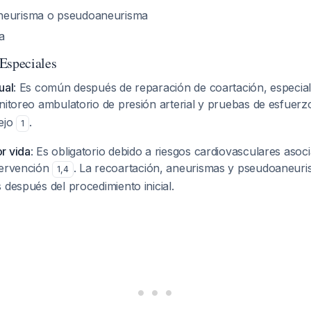
neurisma o pseudoaneurisma
a
Especiales
ual
: Es común después de reparación de coartación, especia
nitoreo ambulatorio de presión arterial y pruebas de esfuerzo
ejo
.
1
r vida
: Es obligatorio debido a riesgos cardiovasculares asoc
tervención
. La recoartación, aneurismas y pseudoaneur
1
,
4
 después del procedimiento inicial.