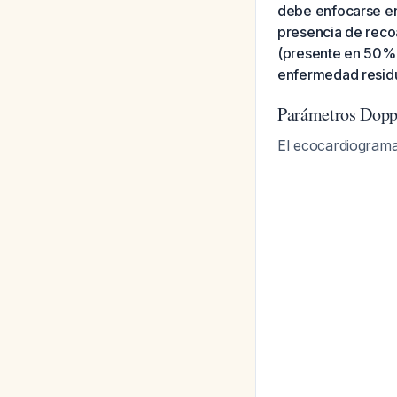
debe enfocarse en d
presencia de recoa
(presente en 50% d
enfermedad residu
Parámetros Doppl
El ecocardiograma