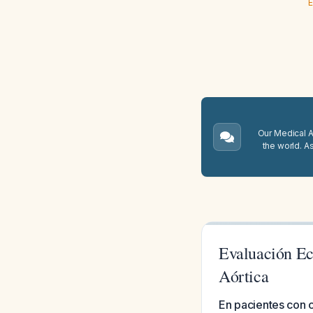
E
Our Medical A.
the world. A
Evaluación Ec
Aórtica
En pacientes con c