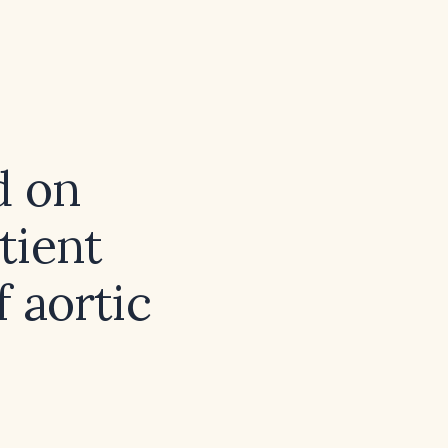
d on
tient
f aortic