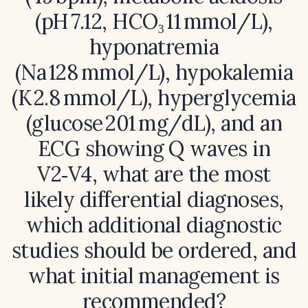
(pH 7.12, HCO₃ 11 mmol/L),
hyponatremia
(Na 128 mmol/L), hypokalemia
(K 2.8 mmol/L), hyperglycemia
(glucose 201 mg/dL), and an
ECG showing Q waves in
V2‑V4, what are the most
likely differential diagnoses,
which additional diagnostic
studies should be ordered, and
what initial management is
recommended?