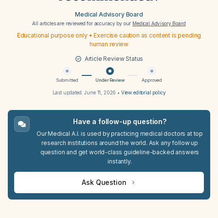
Medical Advisory Board
All articles are reviewed for accuracy by our
Medical Advisory Board
Educational purpose only • Exercise caution as content is pending
human review
Article Review Status
Submitted
Under Review
Approved
Last updated:
June 11, 2026
•
View editorial policy
Have a follow-up question?
Our Medical A.I. is used by practicing medical doctors at top
research institutions around the world. Ask any follow up
question and get world-class guideline-backed answers
instantly.
Ask Question