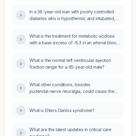
bicarbonate <10, high anion gap),
management?
leukocytosis, positive urinalysis for urinary
In a 38-year-old man with poorly controlled
tract infection with numerous white blood
diabetes who is hypothermic and intubated,
cells, hyponatremia, markedly elevated
and who has severe metabolic acidosis (pH
creatinine, and mildly elevated lactate, what is
6.68, bicarbonate <5 mEq/L, anion gap
the most likely diagnosis and the primary
What is the treatment for metabolic acidosis
22 mEq/L) with a normal partial pressure of
cause of the metabolic acidosis?
with a base excess of -6.3 in an arterial blood
carbon dioxide (PaCO₂), what additional
gas (ABG)?
acid‑base disorder(s) are present?
What is the normal left ventricular ejection
fraction range for a 65-year-old male?
What other conditions, besides
pudendal‑nerve neuralgia, could cause the
morning pinching sensation in the penis of a
patient taking baclofen?
What is Ehlers‑Danlos syndrome?
What are the latest updates in critical care