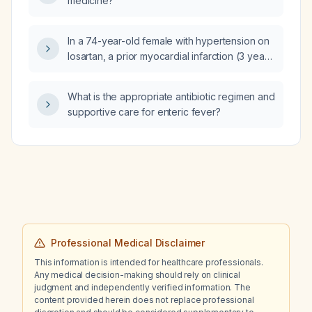
medicine?
In a 74-year-old female with hypertension on
losartan, a prior myocardial infarction (3 years
ago) and stroke (2 years ago) on
atorvastatin, who presents with a 3-day
What is the appropriate antibiotic regimen and
history of severe epigastric burning pain,
supportive care for enteric fever?
nausea and vomiting, hypotension,
bradycardia, metabolic acidosis,
hyperglycemia, hyponatremia, hypokalemia,
impaired renal function, leukocytosis, and an
ECG showing sinus rhythm with Q‑waves in
V2‑V4, what are the most likely differential
diagnoses, which additional investigations
should be performed, and what initial
management is recommended?
Professional Medical Disclaimer
This information is intended for healthcare professionals.
Any medical decision-making should rely on clinical
judgment and independently verified information. The
content provided herein does not replace professional