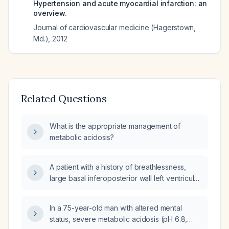
Hypertension and acute myocardial infarction: an
overview.
Journal of cardiovascular medicine (Hagerstown,
Md.)
,
2012
Related Questions
What is the appropriate management of
metabolic acidosis?
A patient with a history of breathlessness,
large basal inferoposterior wall left ventricular
(LV) aneurysm, severe left ventricular
dysfunction, bilateral pleural effusions,
In a 75-year-old man with altered mental
hyperglycemia, and severe metabolic
status, severe metabolic acidosis (pH 6.8,
acidosis, what is the further line of