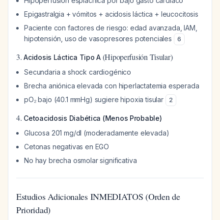
Hipoperfusión esplácnica por bajo gasto cardíaco
Epigastralgia + vómitos + acidosis láctica + leucocitosis
Paciente con factores de riesgo: edad avanzada, IAM,
hipotensión, uso de vasopresores potenciales
6
3.
(Hipoperfusión Tisular)
Acidosis Láctica Tipo A
Secundaria a shock cardiogénico
Brecha aniónica elevada con hiperlactatemia esperada
pO₂ bajo (40.1 mmHg) sugiere hipoxia tisular
2
4.
Cetoacidosis Diabética (Menos Probable)
Glucosa 201 mg/dl (moderadamente elevada)
Cetonas negativas en EGO
No hay brecha osmolar significativa
Estudios Adicionales INMEDIATOS (Orden de
Prioridad)