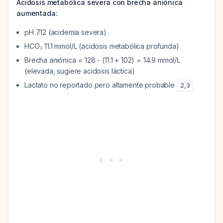
Acidosis metabólica severa con brecha aniónica
aumentada:
pH 7.12 (acidemia severa)
HCO₃ 11.1 mmol/L (acidosis metabólica profunda)
Brecha aniónica = 128 - (11.1 + 102) = 14.9 mmol/L
(elevada, sugiere acidosis láctica)
Lactato no reportado pero altamente probable
2
,
3