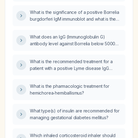
the interpretation and recommended first‑line
treatment?
What is the significance of a positive Borrelia
burgdorferi IgM immunoblot and what is the
recommended treatment?
What does an IgG (Immunoglobulin G)
antibody level against Borrelia below 5000
units per milliliter (ua/ml) indicate in a patient
suspected of having Lyme disease?
What is the recommended treatment for a
patient with a positive Lyme disease IgG
Western blot showing bands at 23 kDa,
39 kDa, 58 kDa, and 93 kDa?
What is the pharmacologic treatment for
hemichorea‑hemiballismus?
What type(s) of insulin are recommended for
managing gestational diabetes mellitus?
Which inhaled corticosteroid inhaler should