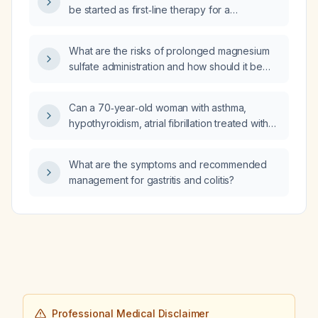
be started as first‑line therapy for a
14‑year‑old with asthma?
What are the risks of prolonged magnesium
sulfate administration and how should it be
monitored and managed, especially in
patients with renal impairment?
Can a 70‑year‑old woman with asthma,
hypothyroidism, atrial fibrillation treated with
apixaban (2.5 mg twice daily) and a recent
episode of interstitial pneumonia be cleared
What are the symptoms and recommended
for travel to the Philippines?
management for gastritis and colitis?
Professional Medical Disclaimer