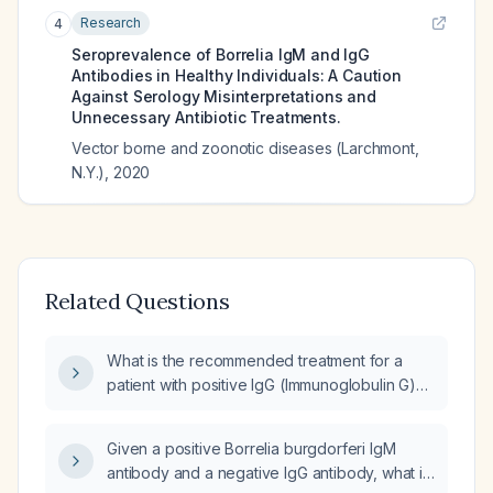
Research
4
Seroprevalence of Borrelia IgM and IgG
Antibodies in Healthy Individuals: A Caution
Against Serology Misinterpretations and
Unnecessary Antibiotic Treatments.
Vector borne and zoonotic diseases (Larchmont,
N.Y.)
,
2020
Related Questions
What is the recommended treatment for a
patient with positive IgG (Immunoglobulin G)
and IgM (Immunoglobulin M) antibodies
against Borrelia burgdorferi, indicating Lyme
Given a positive Borrelia burgdorferi IgM
disease?
antibody and a negative IgG antibody, what is