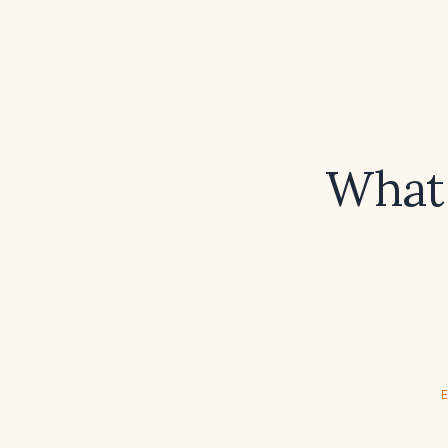
What 
E