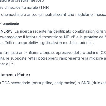
fattore di crescita nervoso
tore di necrosi tumorale (TNF)
e chemochine o anticorpi neutralizzanti che modulano i nocice
 Promettente
 e NLRP3
: La ricerca recente ha identificato combinazioni di te
wnregolano il fattore di trascrizione NF-κB e la proteina de
fetti neuroprotettivi significativi in modelli murini
.
6
te farmaco anti-infiammatorio soppressivo delle citochine (CS
ità; le supposte rettali potrebbero rappresentare la migliore al
 orale
.
7
ttamento Pratico
on TCA secondario (nortriptilina, desipramina) o SNRI (duloxet