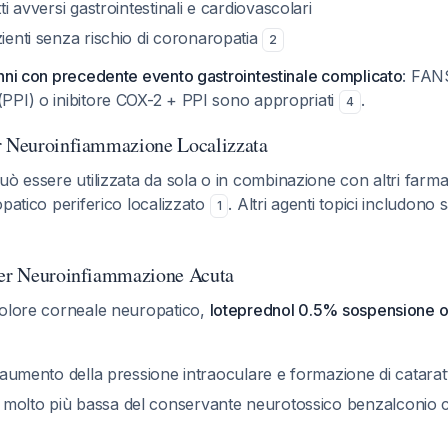
tti avversi gastrointestinali e cardiovascolari
zienti senza rischio di coronaropatia
2
nni con precedente evento gastrointestinale complicato
: FANS
PPI) o inibitore COX-2 + PPI sono appropriati
.
4
r Neuroinfiammazione Localizzata
ò essere utilizzata da sola o in combinazione con altri farmac
opatico periferico localizzato
. Altri agenti topici includono s
1
per Neuroinfiammazione Acuta
dolore corneale neuropatico,
loteprednol 0.5% sospensione o
di aumento della pressione intraoculare e formazione di catarat
molto più bassa del conservante neurotossico benzalconio 