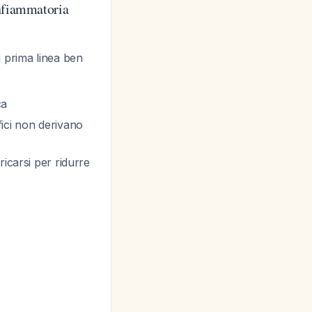
nfiammatoria
 prima linea ben
ca
ici non derivano
icarsi per ridurre