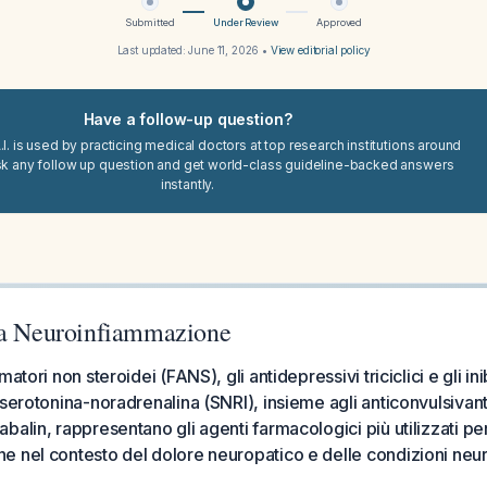
Submitted
Under Review
Approved
Last updated:
June 11, 2026
•
View editorial policy
Have a follow-up question?
I. is used by practicing medical doctors at top research institutions around
sk any follow up question and get world-class guideline-backed answers
instantly.
la Neuroinfiammazione
atori non steroidei (FANS), gli antidepressivi triciclici e gli ini
 serotonina-noradrenalina (SNRI), insieme agli anticonvulsivan
alin, rappresentano gli agenti farmacologici più utilizzati per 
 nel contesto del dolore neuropatico e delle condizioni neu