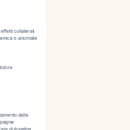
ffetti collaterali
chemica o anomalie
dolore
ttamento della
mpagnie
zare duloxetina,