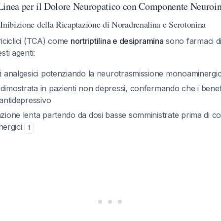
Linea per il Dolore Neuropatico con Componente Neuroi
Inibizione della Ricaptazione di Noradrenalina e Serotonina
triciclici (TCA) come
nortriptilina e desipramina
sono farmaci di
sti agenti:
tti analgesici potenziando la neurotrasmissione monoaminergi
 dimostrata in pazienti non depressi, confermando che i benef
 antidepressivo
azione lenta partendo da dosi basse somministrate prima di cor
inergici
1