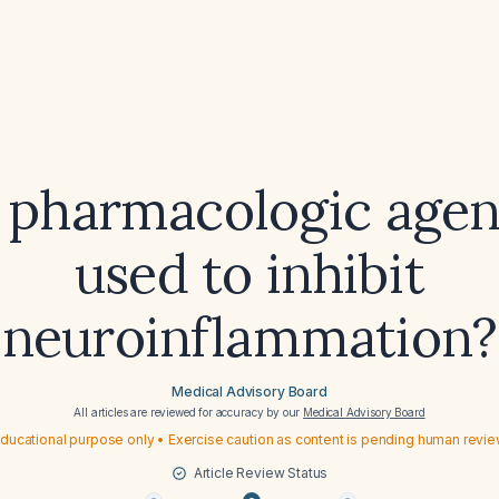
pharmacologic agen
used to inhibit
neuroinflammation?
Medical Advisory Board
All articles are reviewed for accuracy by our
Medical Advisory Board
ducational purpose only • Exercise caution as content is pending human revi
Article Review Status