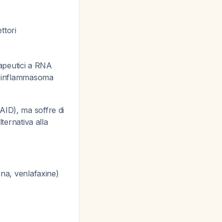
ttori
rapeutici a RNA
ll'inflammasoma
AID), ma soffre di
ternativa alla
ina, venlafaxine)