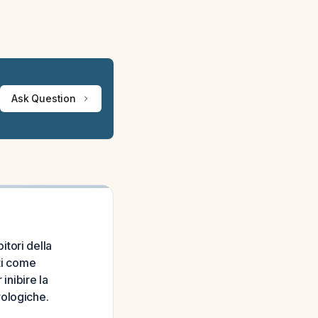
Ask Question
bitori della
ti come
inibire la
rologiche.