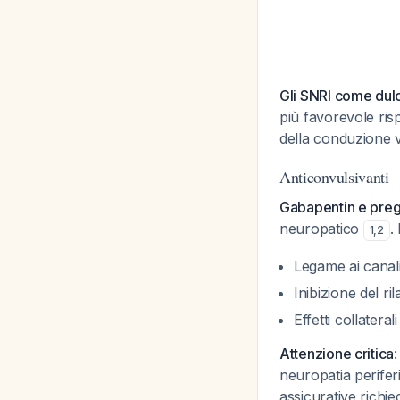
Gli SNRI come dulo
più favorevole ris
della conduzione 
Anticonvulsivanti
Gabapentin e preg
neuropatico
.
1
,
2
Legame ai canali
Inibizione del ri
Effetti collatera
Attenzione critica
neuropatia perife
assicurative richi