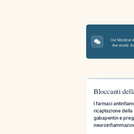
Our Medical A.
the world. A
Bloccanti del
I farmaci antinfiamm
ricaptazione della
gabapentin e pregab
neuroinfiammazione