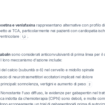
xetina e venlafaxina
rappresentano alternative con profilo di e
petto ai TCA, particolarmente nei pazienti con cardiopatia is
ventricolare
.
1
,
2
abalin
sono considerati anticonvulsivanti di prima linea per il 
 Il loro meccanismo d'azione include:
 del calcio (subunità α-δ) nel cervello e midollo spinale
lascio di neurotrasmettitori eccitatori implicati nel dolore
li principali: sonnolenza, vertigini e aumento di peso
2
: Nonostante l'uso diffuso, le evidenze per gabapentin nel tra
rica indotta da chemioterapia (CIPN) sono deboli, e molte co
edono erroneamente un trial di gabapentinoidi prima di autoriz