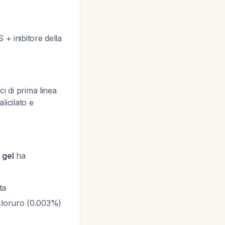
 + inibitore della
i di prima linea
alicilato e
 gel
ha
ta
cloruro (0.003%)