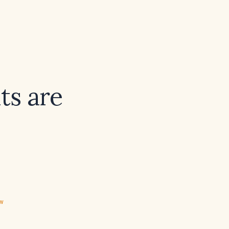
ts are
ew