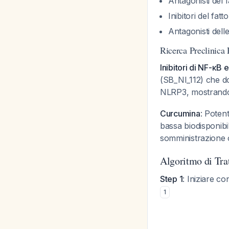
Antagonisti del 
Inibitori del fat
Antagonisti dell
Ricerca Preclinica
Inibitori di NF-κB
(SB_NI_112) che do
NLRP3, mostrando ef
Curcumina
: Poten
bassa biodisponibil
somministrazione
Algoritmo di Tra
Step 1
: Iniziare c
1