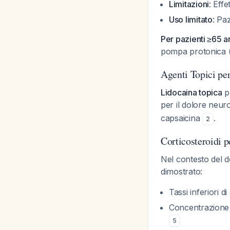
Limitazioni
: Effe
Uso limitato
: Pa
Per pazienti ≥65 a
pompa protonica (
Agenti Topici pe
Lidocaina topica
pu
per il dolore neur
capsaicina
.
2
Corticosteroidi 
Nel contesto del 
dimostrato:
Tassi inferiori 
Concentrazione 
5