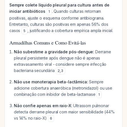
Sempre colete líquido pleural para cultura antes de
iniciar antibióticos
. Quando culturas retornam
1
positivas, ajuste o esquema conforme antibiograma.
Entretanto, culturas são positivas em apenas 56% dos
casos
, justificando a cobertura empírica ampla inicial.
5
Armadilhas Comuns e Como Evitá-las
Não subestime a gravidade pós-dengue:
Derrame
pleural persistente após dengue não é apenas
extravasamento viral - considere sempre infecção
bacteriana secundária
2
,
3
Não use monoterapia beta-lactâmica:
Sempre
adicione cobertura anaeróbica (metronidazol) ou use
combinação com inibidor de beta-lactamase
1
Não confie apenas em raio-X:
Ultrassom pulmonar
detecta derrame pleural com maior sensibilidade (44%
vs 14% no raio-X)
6