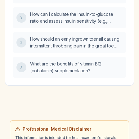
amyotrophic lateral sclerosis and a family
history of motor neuron disease or
How can I calculate the insulin-to-glucose
frontotemporal dementia?
ratio and assess insulin sensitivity (e.g.,
HOMA‑%S, QUICKI) in a patient with diabetes?
How should an early ingrown toenail causing
intermittent throbbing pain in the great toe
after cutting the nail too short be managed?
What are the benefits of vitamin B12
(cobalamin) supplementation?
Professional Medical Disclaimer
This information is intended for healthcare professionals.