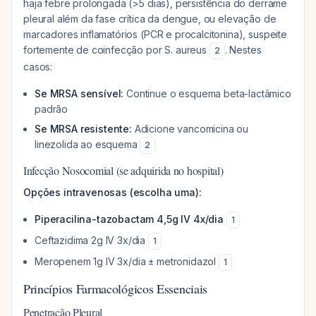
haja febre prolongada (>5 dias), persistência do derrame
pleural além da fase crítica da dengue, ou elevação de
marcadores inflamatórios (PCR e procalcitonina), suspeite
fortemente de coinfecção por
S. aureus
. Nestes
2
casos:
Se MRSA sensível:
Continue o esquema beta-lactâmico
padrão
Se MRSA resistente:
Adicione vancomicina ou
linezolida ao esquema
2
Infecção Nosocomial (se adquirida no hospital)
Opções intravenosas (escolha uma):
Piperacilina-tazobactam 4,5g IV 4x/dia
1
Ceftazidima 2g IV 3x/dia
1
Meropenem 1g IV 3x/dia ± metronidazol
1
Princípios Farmacológicos Essenciais
Penetração Pleural