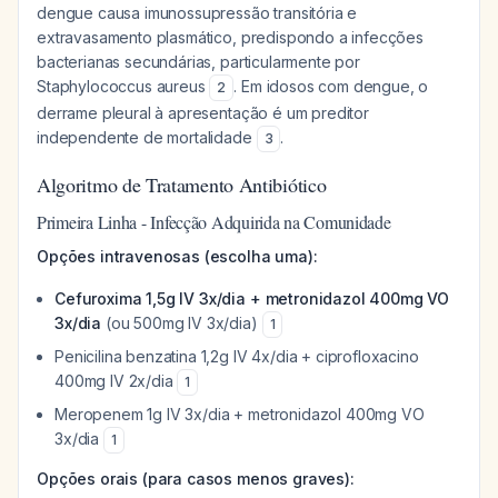
dengue causa imunossupressão transitória e
extravasamento plasmático, predispondo a infecções
bacterianas secundárias, particularmente por
Staphylococcus aureus
. Em idosos com dengue, o
2
derrame pleural à apresentação é um preditor
independente de mortalidade
.
3
Algoritmo de Tratamento Antibiótico
Primeira Linha - Infecção Adquirida na Comunidade
Opções intravenosas (escolha uma):
Cefuroxima 1,5g IV 3x/dia + metronidazol 400mg VO
3x/dia
(ou 500mg IV 3x/dia)
1
Penicilina benzatina 1,2g IV 4x/dia + ciprofloxacino
400mg IV 2x/dia
1
Meropenem 1g IV 3x/dia + metronidazol 400mg VO
3x/dia
1
Opções orais (para casos menos graves):