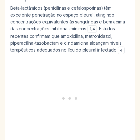
Beta-lactâmicos (penicilinas e cefalosporinas) têm
excelente penetração no espaço pleural, atingindo
concentrações equivalentes às sanguíneas e bem acima
das concentrações inibitórias mínimas
. Estudos
1
,
4
recentes confirmam que amoxicilina, metronidazol,
piperacilina-tazobactam e clindamicina alcançam níveis
terapêuticos adequados no líquido pleural infectado
.
4