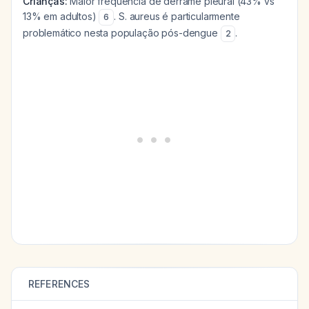
Crianças:
Maior frequência de derrame pleural (43% vs
13% em adultos)
.
S. aureus
é particularmente
6
problemático nesta população pós-dengue
.
2
REFERENCES