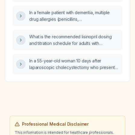
and depression?
In a female patient with dementia, multiple
drug allergies (penicillins,
trimethoprim‑sulfamethoxazole, clindamycin,
sulfonamides) and adequate renal function,
What is the recommended lisinopril dosing
what oral therapy is recommended for an
and titration schedule for adults with
Enterococcus faecium urinary tract infection
hypertension, including initial dose,
when nitrofurantoin susceptibility is
adjustments for elderly or impaired renal
intermediate?
In a 55-year-old woman 10 days after
function, target and maximum doses, and
laparoscopic cholecystectomy who presents
monitoring parameters?
with peritonitis, nausea, vomiting, and loose
stools, what is the clinical significance of a
5.9 cm × 6.9 cm fluid collection in the
gallbladder fossa?
Professional Medical Disclaimer
This information is intended for healthcare professionals.