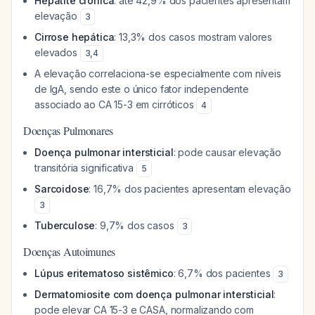
Hepatite crônica
: até 42,9% dos pacientes apresentam
elevação
3
Cirrose hepática
: 13,3% dos casos mostram valores
elevados
3
,
4
A elevação correlaciona-se especialmente com níveis
de IgA, sendo este o único fator independente
associado ao CA 15-3 em cirróticos
4
Doenças Pulmonares
Doença pulmonar intersticial
: pode causar elevação
transitória significativa
5
Sarcoidose
: 16,7% dos pacientes apresentam elevação
3
Tuberculose
: 9,7% dos casos
3
Doenças Autoimunes
Lúpus eritematoso sistêmico
: 6,7% dos pacientes
3
Dermatomiosite com doença pulmonar intersticial
:
pode elevar CA 15-3 e CASA, normalizando com