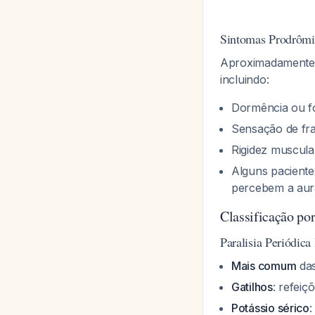
Sintomas Prodrômi
Aproximadamente 
incluindo:
Dormência ou f
Sensação de fr
Rigidez muscula
Alguns pacient
percebem a au
Classificação por
Paralisia Periódic
Mais comum
das
Gatilhos
: refeiç
Potássio sérico
: