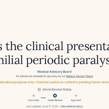
 the clinical present
ilial periodic paraly
Medical Advisory Board
All articles are reviewed for accuracy by our
Medical Advisory Board
ducational purpose only • Exercise caution as content is pending human revi
Article Review Status
Submitted
Under Review
Approved
Last updated:
June 11, 2026
•
View editorial policy