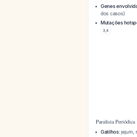
Genes envolvid
dos casos)
Mutações hotsp
3
,
4
Paralisia Periódic
Gatilhos
: jejum,