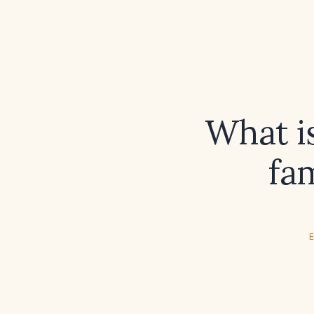
What is
fam
E