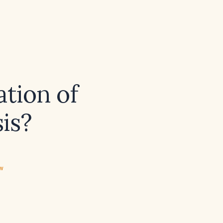
ation of
sis?
ew