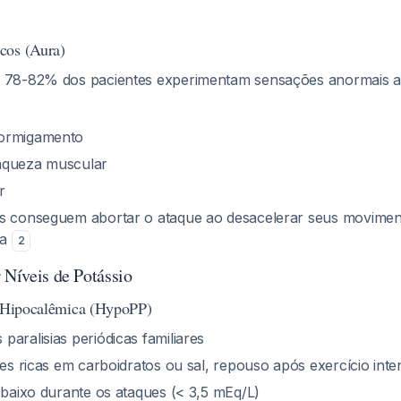
cos (Aura)
78-82% dos pacientes experimentam sensações anormais an
ormigamento
aqueza muscular
r
es conseguem abortar o ataque ao desacelerar seus movime
ra
2
 Níveis de Potássio
a Hipocalêmica (HypoPP)
 paralisias periódicas familiares
ões ricas em carboidratos ou sal, repouso após exercício inte
 baixo durante os ataques (< 3,5 mEq/L)