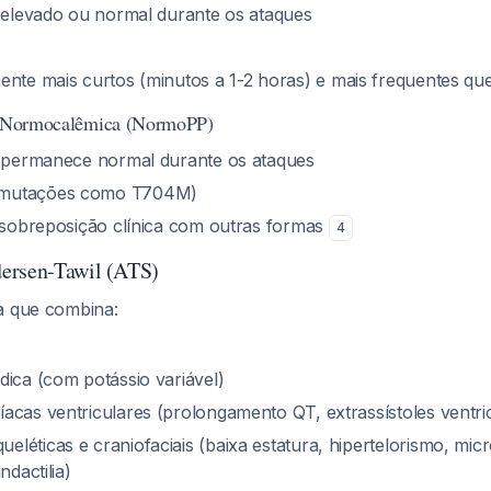
 elevado ou normal durante os ataques
mente mais curtos (minutos a 1-2 horas) e mais frequentes 
ca Normocalêmica (NormoPP)
 permanece normal durante os ataques
(mutações como T704M)
 sobreposição clínica com outras formas
4
ersen-Tawil (ATS)
a que combina:
ódica (com potássio variável)
díacas ventriculares (prolongamento QT, extrassístoles ventri
eléticas e craniofaciais (baixa estatura, hipertelorismo, micr
indactilia)