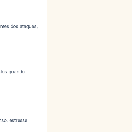
tes dos ataques,
ntos quando
nso, estresse