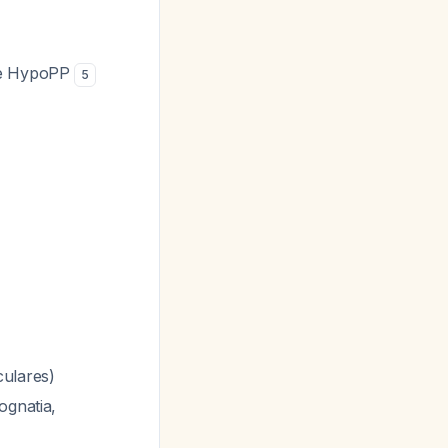
que HypoPP
5
culares)
ognatia,