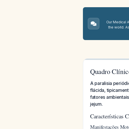
Our Medical A.
the world. A
Quadro Clínico
A paralisia periód
flácida, tipicamen
fatores ambientais
jejum.
Características C
Manifestações Mot