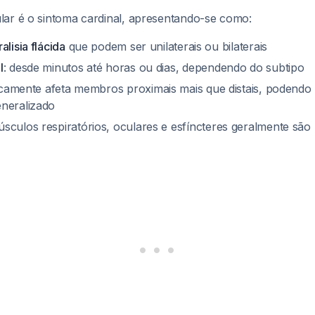
ar é o sintoma cardinal, apresentando-se como:
alisia flácida
que podem ser unilaterais ou bilaterais
l
: desde minutos até horas ou dias, dependendo do subtipo
picamente afeta membros proximais mais que distais, podendo
neralizado
úsculos respiratórios, oculares e esfíncteres geralmente sã