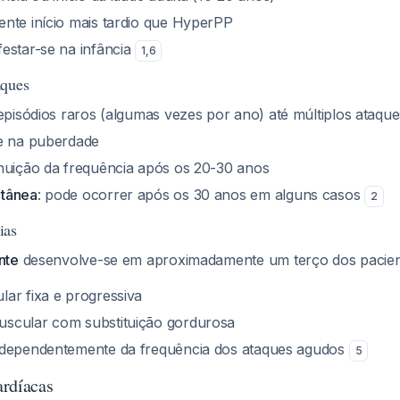
ente início mais tardio que HyperPP
festar-se na infância
1
,
6
aques
episódios raros (algumas vezes por ano) até múltiplos ataques
te na puberdade
inuição da frequência após os 20-30 anos
tânea
: pode ocorrer após os 30 anos em alguns casos
2
ias
nte
desenvolve-se em aproximadamente um terço dos pacien
ar fixa e progressiva
scular com substituição gordurosa
ndependentemente da frequência dos ataques agudos
5
ardíacas