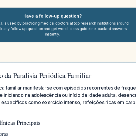
Have a follow-up question?
I. is used by practicing medical doctors at top research institutions around
sk any follow up question and get world-class guideline-backed answers
instantly.
 da Paralisia Periódica Familiar
ica familiar manifesta-se com episódios recorrentes de fraqu
te iniciando na adolescência ou início da idade adulta, desen
 específicos como exercício intenso, refeições ricas em carbo
línicas Principais
oras