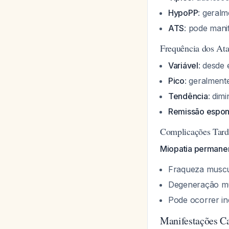
HypoPP
: geralm
ATS
: pode mani
Frequência dos At
Variável
: desde 
Pico
: geralmen
Tendência
: dim
Remissão espon
Complicações Tard
Miopatia permane
Fraqueza muscul
Degeneração mu
Pode ocorrer i
Manifestações C