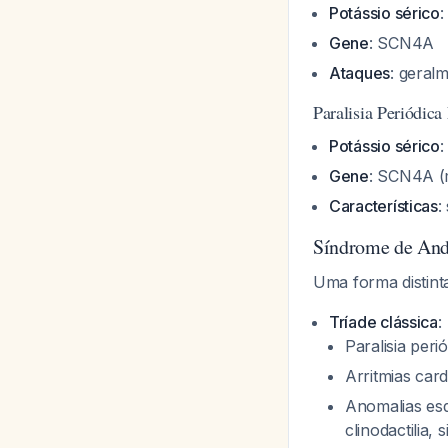
Potássio sérico
:
Gene
: SCN4A
Ataques
: geral
Paralisia Periódi
Potássio sérico
:
Gene
: SCN4A 
Características
:
Síndrome de And
Uma forma distint
Tríade clássica
:
Paralisia peri
Arritmias car
Anomalias esqu
clinodactilia, s