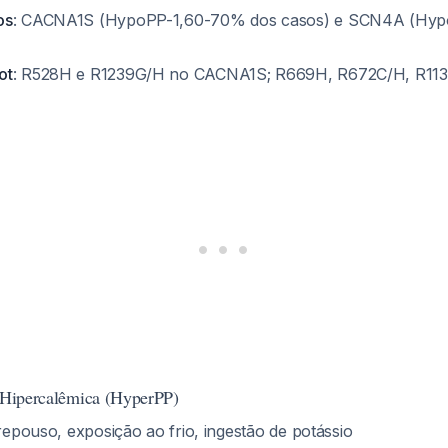
os
: CACNA1S (HypoPP-1,60-70% dos casos) e SCN4A (Hy
ot
: R528H e R1239G/H no CACNA1S; R669H, R672C/H, R1
a Hipercalêmica (HyperPP)
 repouso, exposição ao frio, ingestão de potássio