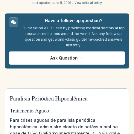
Last updated:
June 11, 2026
•
View editorial policy
Have a follow-up question?
Our Medical A.I. is used by practicing medical doctors at top
research institutions around the world. Ask any follow up
question and get world-class guideline-backed answers
instantly.
Ask Question
Paralisia Periódica Hipocalêmica
Tratamento Agudo
Para crises agudas de paralisia periódica
hipocalêmica, administre cloreto de potássio oral na
dose de 0,5-1,0 mEq/kg imediatamente
. A via oral é
1