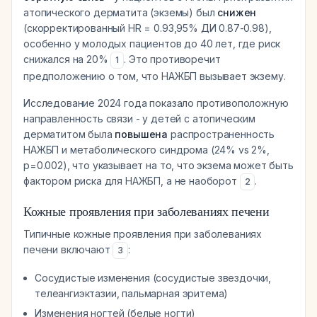
атопического дерматита (экземы) был
снижен
(скорректированный HR = 0.93,95% ДИ 0.87-0.98),
особенно у молодых пациентов до 40 лет, где риск
снижался на 20%
. Это противоречит
1
предположению о том, что НАЖБП вызывает экзему.
Исследование 2024 года показало противоположную
направленность связи - у детей с атопическим
дерматитом была
повышена
распространенность
НАЖБП и метаболического синдрома (24% vs 2%,
p=0.002), что указывает на то, что экзема может быть
фактором риска для НАЖБП, а не наоборот
.
2
Кожные проявления при заболеваниях печени
Типичные кожные проявления при заболеваниях
печени включают
:
3
Сосудистые изменения (сосудистые звездочки,
телеангиэктазии, пальмарная эритема)
Изменения ногтей (белые ногти)