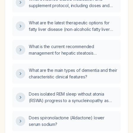
supplement protocol, including doses and
duration, should be recommended for an
adult with non‑alcoholic fatty liver disease
What are the latest therapeutic options for
(NAFLD)?
fatty liver disease (non‑alcoholic fatty liver
disease and non‑alcoholic steatohepatitis)?
What is the current recommended
management for hepatic steatosis
(non‑alcoholic fatty liver disease)?
What are the main types of dementia and their
characteristic clinical features?
Does isolated REM sleep without atonia
(RSWA) progress to a synucleinopathy as
frequently as REM sleep behavior disorder
(RBD), or can it remain benign?
Does spironolactone (Aldactone) lower
serum sodium?