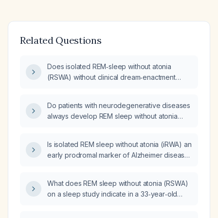
Related Questions
Does isolated REM‑sleep without atonia
(RSWA) without clinical dream‑enactment
behaviors correlate with Parkinson disease or
Lewy body dementia?
Do patients with neurodegenerative diseases
always develop REM sleep without atonia
(RSWA) that behaves like REM sleep
behavior disorder (RBD), or is this statement
Is isolated REM sleep without atonia (iRWA) an
false?
early prodromal marker of Alzheimer disease,
or does its presence suggest underlying
Lewy‑body pathology rather than early
What does REM sleep without atonia (RSWA)
Alzheimer?
on a sleep study indicate in a 33‑year‑old
female patient, and what is the recommended
evaluation and management?