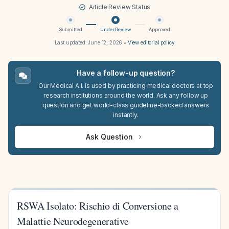
Article Review Status
Submitted
Under Review
Approved
Last updated:
June 12, 2026
•
View editorial policy
Have a follow-up question?
Our Medical A.I. is used by practicing medical doctors at top
research institutions around the world. Ask any follow up
question and get world-class guideline-backed answers
instantly.
Ask Question
RSWA Isolato: Rischio di Conversione a
Malattie Neurodegenerative