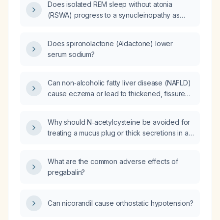
Does isolated REM sleep without atonia
(RSWA) progress to a synucleinopathy as
frequently as REM sleep behavior disorder
(RBD), or can it remain benign?
Does spironolactone (Aldactone) lower
serum sodium?
Can non‑alcoholic fatty liver disease (NAFLD)
cause eczema or lead to thickened, fissured
skin on the hands and feet?
Why should N‑acetylcysteine be avoided for
treating a mucus plug or thick secretions in a
mechanically ventilated patient?
What are the common adverse effects of
pregabalin?
Can nicorandil cause orthostatic hypotension?