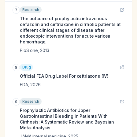
Research
7
The outcome of prophylactic intravenous
cefazolin and ceftriaxone in cirrhotic patients at
different clinical stages of disease after
endoscopic interventions for acute variceal
hemorrhage.
PloS one
,
2013
Drug
8
Official FDA Drug Label For
ceftriaxone (IV)
FDA
,
2026
Research
9
Prophylactic Antibiotics for Upper
Gastrointestinal Bleeding in Patients With
Cirrhosis: A Systematic Review and Bayesian
Meta-Analysis.
JAMA internal medicine
,
2025