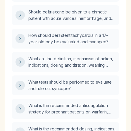
receiving packed red blood cell transfusion
be started on prophylactic ceftriaxone now?
Should ceftriaxone be given to a cirrhotic
patient with acute variceal hemorrhage, and
for how many days?
How should persistent tachycardia in a 17-
year-old boy be evaluated and managed?
What are the definition, mechanism of action,
indications, dosing and titration, weaning
protocol, and monitoring considerations for
high‑flow nasal oxygen (HFNO) therapy?
What tests should be performed to evaluate
and rule out syncope?
What is the recommended anticoagulation
strategy for pregnant patients on warfarin,
including those with mechanical heart valves?
What is the recommended dosing, indications,