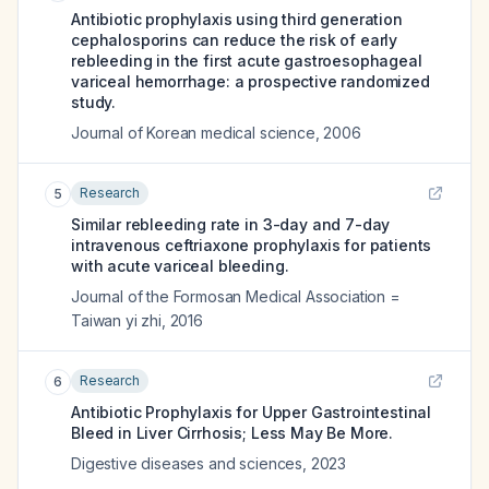
Antibiotic prophylaxis using third generation
cephalosporins can reduce the risk of early
rebleeding in the first acute gastroesophageal
variceal hemorrhage: a prospective randomized
study.
Journal of Korean medical science
,
2006
Research
5
Similar rebleeding rate in 3-day and 7-day
intravenous ceftriaxone prophylaxis for patients
with acute variceal bleeding.
Journal of the Formosan Medical Association =
Taiwan yi zhi
,
2016
Research
6
Antibiotic Prophylaxis for Upper Gastrointestinal
Bleed in Liver Cirrhosis; Less May Be More.
Digestive diseases and sciences
,
2023