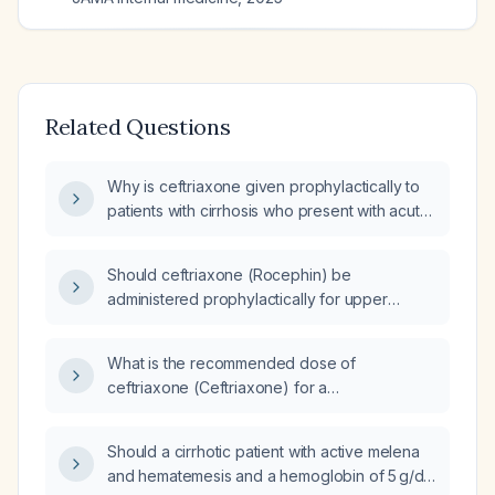
Related Questions
Why is ceftriaxone given prophylactically to
patients with cirrhosis who present with acute
variceal gastrointestinal bleeding?
Should ceftriaxone (Rocephin) be
administered prophylactically for upper
gastrointestinal bleeding in patients without
cirrhosis?
What is the recommended dose of
ceftriaxone (Ceftriaxone) for a
gastrointestinal (GI) bleed?
Should a cirrhotic patient with active melena
and hematemesis and a hemoglobin of 5 g/dL