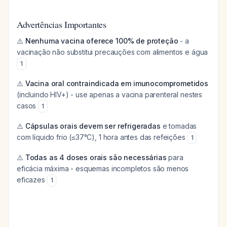
Advertências Importantes
⚠️
Nenhuma vacina oferece 100% de proteção
- a
vacinação não substitui precauções com alimentos e água
1
⚠️
Vacina oral contraindicada em imunocomprometidos
(incluindo HIV+) - use apenas a vacina parenteral nestes
casos
1
⚠️
Cápsulas orais devem ser refrigeradas
e tomadas
com líquido frio (≤37°C), 1 hora antes das refeições
1
⚠️
Todas as 4 doses orais são necessárias
para
eficácia máxima - esquemas incompletos são menos
eficazes
1