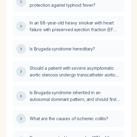
protection against typhoid fever?
In an 88-year-old heavy smoker with heart
failure with preserved ejection fraction (EF
63%), sarcopenia, and recurrent mild
dyspnea despite being on a beta‑blocker, an
Is Brugada syndrome hereditary?
ACE inhibitor, and rescue salbutamol, what
management steps should be taken to control
the dyspnea?
Should a patient with severe asymptomatic
aortic stenosis undergo transcatheter aortic
valve replacement (TAVR)?
Is Brugada syndrome inherited in an
autosomal dominant pattern, and should first-
degree relatives undergo ECG screening and
genetic testing?
What are the causes of ischemic colitis?