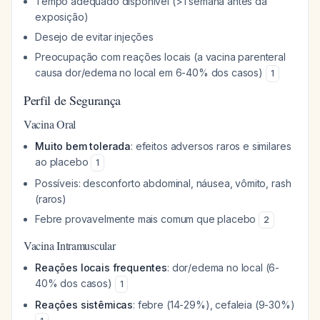
Tempo adequado disponível (>1 semana antes da
exposição)
Desejo de evitar injeções
Preocupação com reações locais (a vacina parenteral
causa dor/edema no local em 6-40% dos casos)
1
Perfil de Segurança
Vacina Oral
Muito bem tolerada
: efeitos adversos raros e similares
ao placebo
1
Possíveis: desconforto abdominal, náusea, vômito, rash
(raros)
Febre provavelmente mais comum que placebo
2
Vacina Intramuscular
Reações locais frequentes
: dor/edema no local (6-
40% dos casos)
1
Reações sistêmicas
: febre (14-29%), cefaleia (9-30%)