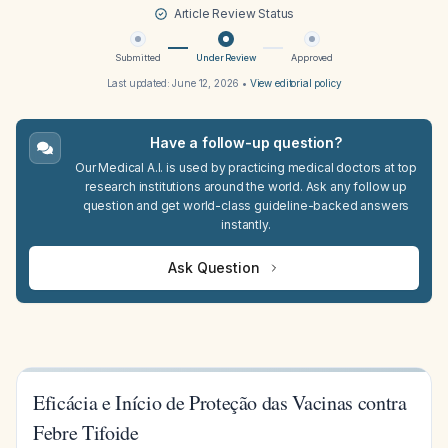
Article Review Status
Submitted
Under Review
Approved
Last updated:
June 12, 2026
•
View editorial policy
Have a follow-up question?
Our Medical A.I. is used by practicing medical doctors at top
research institutions around the world. Ask any follow up
question and get world-class guideline-backed answers
instantly.
Ask Question
Eficácia e Início de Proteção das Vacinas contra
Febre Tifoide