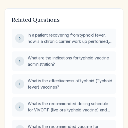
Related Questions
In a patient recovering from typhoid fever,
how is a chronic carrier work‑up performed,
which typhoid vaccine is preferred in India
and when after cure should it be
What are the indications for typhoid vaccine
administered, is the patient permitted to cook,
administration?
and can typhoid recur three times at ten‑year
intervals?
What is the effectiveness of typhoid (Typhoid
fever) vaccines?
What is the recommended dosing schedule
for VIVOTIF (live oral typhoid vaccine) and
how often should the series be repeated?
What is the recommended vaccine for