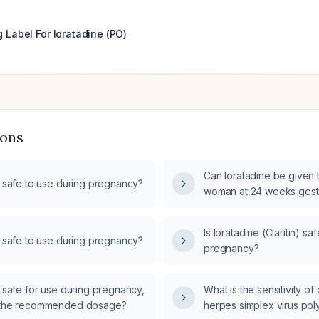
g Label For
loratadine (PO)
ions
Can loratadine be given 
e safe to use during pregnancy?
woman at 24 weeks gest
Is loratadine (Claritin) sa
e safe to use during pregnancy?
pregnancy?
e safe for use during pregnancy,
What is the sensitivity of
s the recommended dosage?
herpes simplex virus po