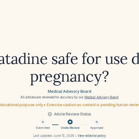
ratadine safe for use 
pregnancy?
Medical Advisory Board
All articles are reviewed for accuracy by our
Medical Advisory Board
ducational purpose only • Exercise caution as content is pending human revi
Article Review Status
Submitted
Under Review
Approved
Last updated:
June 13, 2026
•
View editorial policy