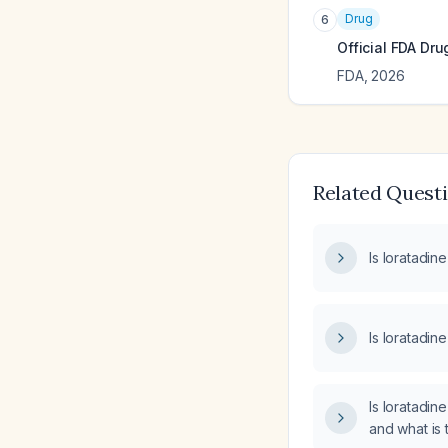
Drug
6
Official FDA Dru
FDA
,
2026
Related Quest
Is loratadin
Is loratadin
Is loratadin
and what i