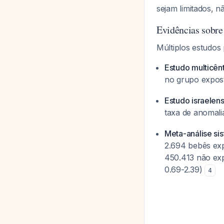
sejam limitados, n
Evidências sobr
Múltiplos estudos
Estudo multicên
no grupo expost
Estudo israelen
taxa de anomali
Meta-análise si
2.694 bebês exp
450.413 não ex
0.69-2.39)
4