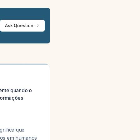
Ask Question
mente quando o
lformações
ignifica que
ados em humanos