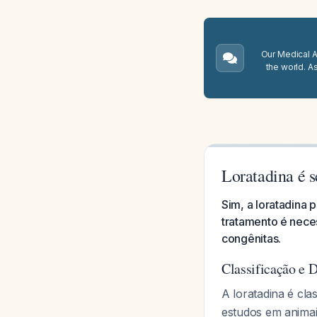
Our Medical A.
the world. A
Loratadina é s
Sim, a loratadina
tratamento é nece
congênitas.
Classificação e 
A loratadina é cl
estudos em anima