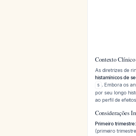
Contexto Clínico
As diretrizes de r
histamínicos de s
. Embora os an
5
por seu longo his
ao perfil de efeit
Considerações I
Primeiro trimestre
(primeiro trimest