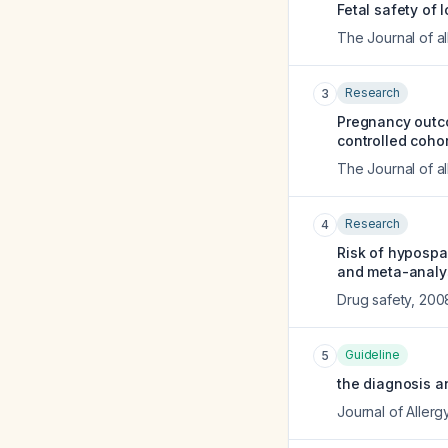
Fetal safety of 
The Journal of al
Research
3
Pregnancy outco
controlled cohor
The Journal of al
Research
4
Risk of hypospa
and meta-analys
Drug safety
,
200
Guideline
5
the diagnosis a
Journal of Allerg