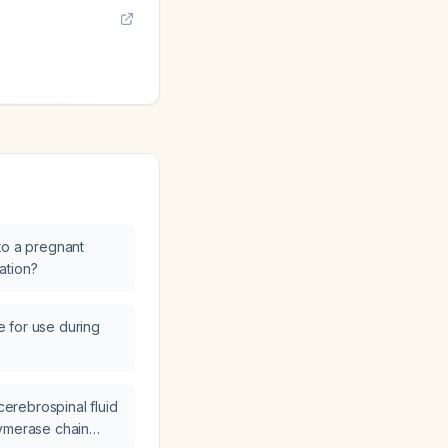
to a pregnant
ation?
fe for use during
 cerebrospinal fluid
lymerase chain