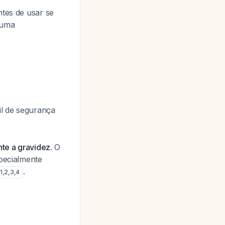
ntes de usar se
 uma
il de segurança
nte a gravidez.
O
specialmente
.
1
,
2
,
3
,
4