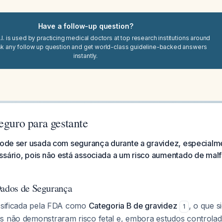
Have a follow-up question?
I. is used by practicing medical doctors at top research institutions around
sk any follow up question and get world-class guideline-backed answers
instantly.
eguro para gestante
 pode ser usada com segurança durante a gravidez, especial
ssário, pois não está associada a um risco aumentado de ma
Dados de Segurança
assificada pela FDA como
Categoria B de gravidez
, o que s
1
is não demonstraram risco fetal e, embora estudos control