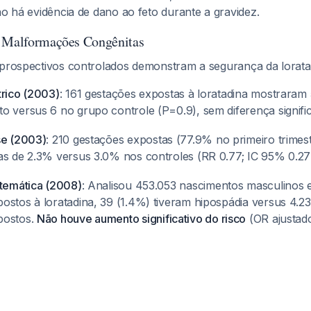
ão há evidência de dano ao feto durante a gravidez.
e Malformações Congênitas
 prospectivos controlados demonstram a segurança da lorata
trico (2003)
: 161 gestações expostas à loratadina mostrara
o versus 6 no grupo controle (P=0.9), sem diferença signifi
se (2003)
: 210 gestações expostas (77.9% no primeiro trime
as de 2.3% versus 3.0% nos controles (RR 0.77; IC 95% 0.27
stemática (2008)
: Analisou 453.053 nascimentos masculinos 
ostos à loratadina, 39 (1.4%) tiveram hipospádia versus 4.2
postos.
Não houve aumento significativo do risco
(OR ajustado