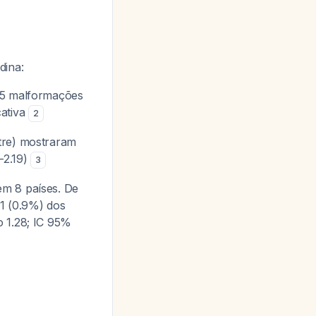
dina:
m 5 malformações
cativa
2
stre) mostraram
-2.19)
3
em 8 países. De
31 (0.9%) dos
 1.28; IC 95%