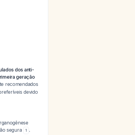
lados dos anti-
rimeira geração
ente recomendados
referíveis devido
 organogênese
pção segura
.
1