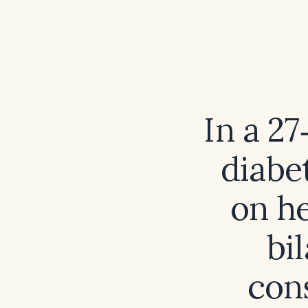
In a 2
diabe
on he
bi
cons