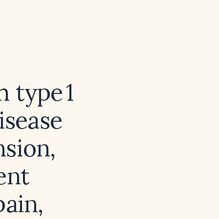
 type 1
isease
nsion,
ent
pain,