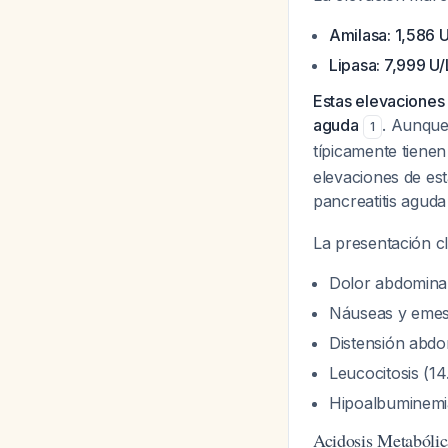
Amilasa: 1,586 
Lipasa: 7,999 U/
Estas elevaciones 
aguda
. Aunque
1
típicamente tienen
elevaciones de es
pancreatitis agud
La presentación cl
Dolor abdominal
Náuseas y emes
Distensión abdo
Leucocitosis (14
Hipoalbuminemia
Acidosis Metabóli