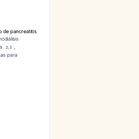
o de pancreatitis
diálisis
sa
,
2
,
3
cas para