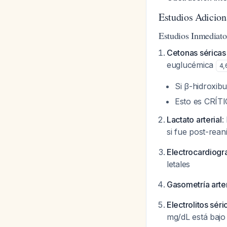
Estudios Adicion
Estudios Inmediato
Cetonas séricas 
euglucémica
4
,
Si β-hidroxib
Esto es CRÍTI
Lactato arterial
:
si fue post-rean
Electrocardiog
letales
Gasometría arter
Electrolitos sér
mg/dL está bajo 