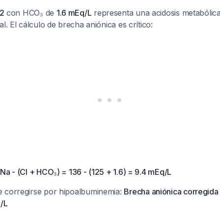
62
con HCO₃ de
1.6 mEq/L
representa una acidosis metabólic
l. El cálculo de brecha aniónica es crítico:
Na - (Cl + HCO₃) = 136 - (125 + 1.6) = 9.4 mEq/L
 corregirse por hipoalbuminemia:
Brecha aniónica corregida 
q/L