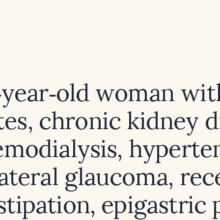
7‑year‑old woman with
tes, chronic kidney d
modialysis, hyperte
lateral glaucoma, rec
tipation, epigastric 