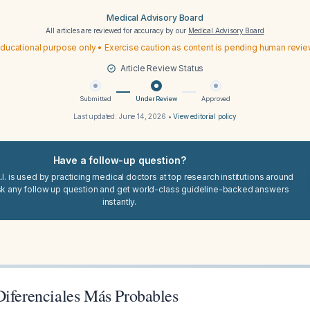
Medical Advisory Board
All articles are reviewed for accuracy by our
Medical Advisory Board
ducational purpose only • Exercise caution as content is pending human revi
Article Review Status
Submitted
Under Review
Approved
Last updated:
June 14, 2026
•
View editorial policy
Have a follow-up question?
I. is used by practicing medical doctors at top research institutions around
sk any follow up question and get world-class guideline-backed answers
instantly.
Diferenciales Más Probables