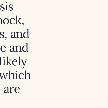
sis
hock,
s, and
se and
likely
 which
 are