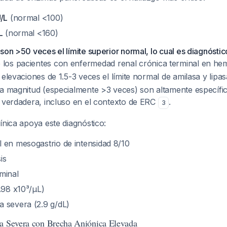
U/L
(normal <100)
L
(normal <160)
son >50 veces el límite superior normal, lo cual es diagnóstic
 los pacientes con enfermedad renal crónica terminal en hemo
 elevaciones de 1.5-3 veces el límite normal de amilasa y lipa
ta magnitud (especialmente >3 veces) son altamente específi
a verdadera, incluso en el contexto de ERC
.
3
ínica apoya este diagnóstico:
 en mesogastrio de intensidad 8/10
is
minal
.98 x10³/μL)
 severa (2.9 g/dL)
ca Severa con Brecha Aniónica Elevada