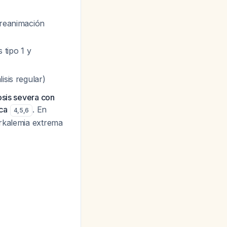
 reanimación
 tipo 1 y
isis regular)
osis severa con
ca
. En
4
,
5
,
6
erkalemia extrema