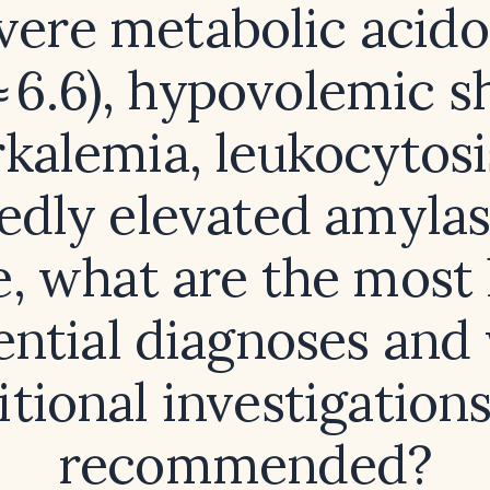
vere metabolic acido
≈ 6.6), hypovolemic s
kalemia, leukocytosi
dly elevated amyla
e, what are the most 
rential diagnoses and
itional investigations
recommended?