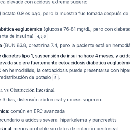
ica elevada con acidosis extrema sugiere:
(lactato 0.9 es bajo, pero la muestra fue tomada después de
abética euglucémica
(glucosa 76-81 mg/dL, pero con diabetes
ente de insulina)
4
,
5
,
6
a
(BUN 83.8, creatinina 7.4, pero la paciente está en hemodiál
diabetes tipo 1, suspensión de insulina hace 4 meses, y acid
levada sugiere fuertemente cetoacidosis diabética euglucémi
 en hemodiálisis, la cetoacidosis puede presentarse con hip
redistribución de potasio
.
5
a vs Obstrucción Intestinal
e 3 días, distensión abdominal y emesis sugieren:
mica
: común en ERC avanzada
secundario a acidosis severa, hiperkalemia y pancreatitis
stinal
: menos probable sin datos de irritación peritoneal