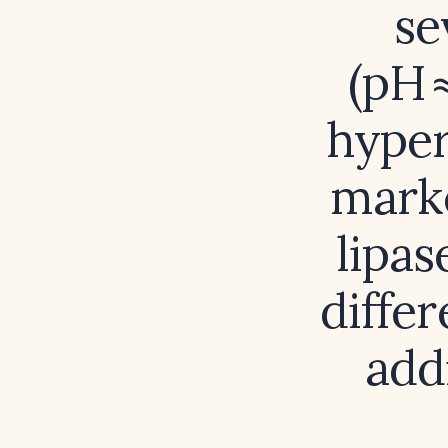
se
(pH 
hyper
marke
lipas
diffe
add