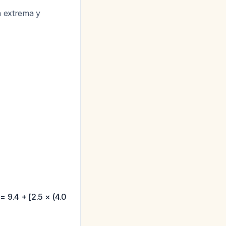
a extrema y
= 9.4 + [2.5 × (4.0