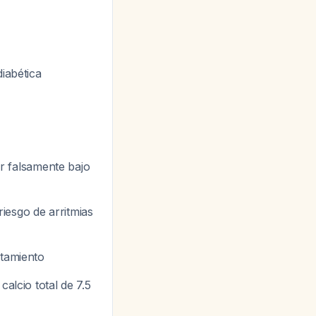
diabética
er falsamente bajo
iesgo de arritmias
atamiento
calcio total de 7.5