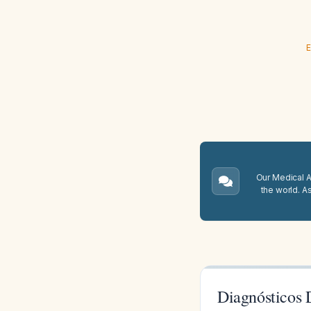
E
Our Medical A.
the world. A
Diagnósticos 