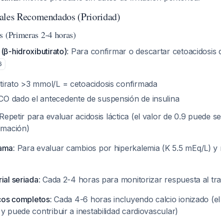
ales Recomendados (Prioridad)
s (Primeras 2-4 horas)
(β-hidroxibutirato)
: Para confirmar o descartar cetoacidosis 
6
utirato >3 mmol/L = cetoacidosis confirmada
CO dado el antecedente de suspensión de insulina
 Repetir para evaluar acidosis láctica (el valor de 0.9 puede s
imación)
rama
: Para evaluar cambios por hiperkalemia (K 5.5 mEq/L) y r
ial seriada
: Cada 2-4 horas para monitorizar respuesta al tr
icos completos
: Cada 4-6 horas incluyendo calcio ionizado (el 
y puede contribuir a inestabilidad cardiovascular)