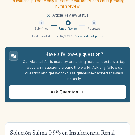
Educational purpose only • Exercise caution as content is pending
human review
Article Review Status
Submitted
Under Review
Approved
Last updated:
June 14, 2026
•
View editorial policy
Have a follow-up question?
Our Medical A.I. is used by practicing medical doctors at top
research institutions around the world. Ask any follow up
question and get world-class guideline-backed answers
instantly.
Ask Question
Solución Salina 0.9% en Insuficiencia Renal