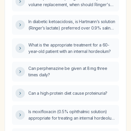
volume replacement, when should Ringer's
lactate be preferred over normal saline, and
what are the dosing guidelines and
In diabetic ketoacidosis, is Hartmann’s solution
contraindications for each?
(Ringer’s lactate) preferred over 0.9% saline
for initial fluid resuscitation?
What is the appropriate treatment for a 60-
year-old patient with an internal hordeolum?
Can perphenazine be given at 8 mg three
times daily?
Can a high‑protein diet cause proteinuria?
Is moxifloxacin (0.5% ophthalmic solution)
appropriate for treating an internal hordeolum
in a 60-year-old patient?