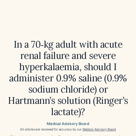
In a 70‑kg adult with acute
renal failure and severe
hyperkalaemia, should I
administer 0.9% saline (0.9%
sodium chloride) or
Hartmann’s solution (Ringer’s
lactate)?
Medical Advisory Board
All articles are reviewed for accuracy by our
Medical Advisory Board