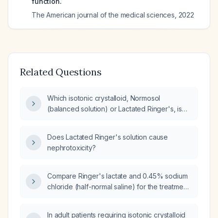
function.
The American journal of the medical sciences
,
2022
Related Questions
Which isotonic crystalloid, Normosol
(balanced solution) or Lactated Ringer's, is
preferred in adult patients with renal
insufficiency, hyperkalemia, or metabolic
Does Lactated Ringer's solution cause
acidosis?
nephrotoxicity?
Compare Ringer's lactate and 0.45% sodium
chloride (half-normal saline) for the treatment
of hypernatremia.
In adult patients requiring isotonic crystalloid