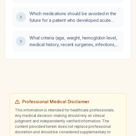
in non‑valvular atrial fibrillation, treatment of
deep‑vein thrombosis or pulmonary
Which medications should be avoided in the
embolism, and thromboprophylaxis after hip
future for a patient who developed acute
or knee replacement, including renal function
interstitial nephritis from amoxicillin‑clavulanate
dose adjustments?
(Augmentin)?
What criteria (age, weight, hemoglobin level,
medical history, recent surgeries, infections,
medications, travel, pregnancy status, etc.)
should be evaluated to determine a person's
fitness for blood donation at a blood donation
camp?
Professional Medical Disclaimer
This information is intended for healthcare professionals.
Any medical decision-making should rely on clinical
judgment and independently verified information. The
content provided herein does not replace professional
discretion and should be considered supplementary to