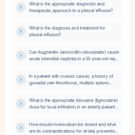
What is the appropriate diagnostic and
therapeutic approach to a pleural effusion?
What is the diagnosis and treatment for
pleural effusion?
Can Augmentin (amoxicillin‑clavulanate) cause
acute interstitial nephritis in a 55‑year‑old man
with two weeks of weakness and nausea and
a serum creatinine that has risen to 7 mg/dL?
In a patient with ovarian cancer, a history of
gonadal‑vein thrombosis, multiple splenic
infarctions (with patent splenic veins and
arteries), and a platelet count below
What is the appropriate lidocaine (lignocaine)
50 × 10⁹/L limiting therapy, can a
dose for local infiltration in an elderly patient
thrombopoietin‑receptor agonist be given?
(≥65 years) undergoing suturing?
How should rivaroxaban be dosed and what
are its contraindications for stroke prevention