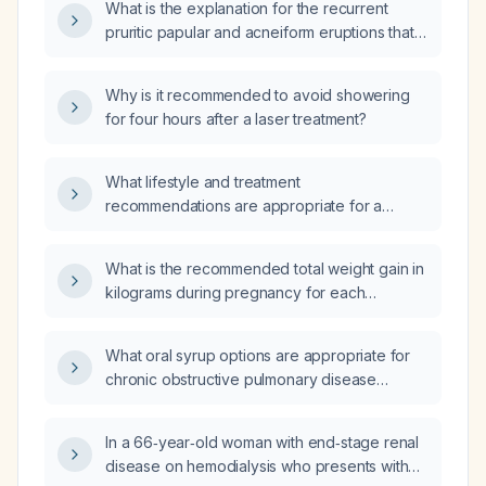
What is the explanation for the recurrent
pruritic papular and acneiform eruptions that
occur after each pico‑laser session?
Why is it recommended to avoid showering
for four hours after a laser treatment?
What lifestyle and treatment
recommendations are appropriate for a
patient with borderline‑high triglycerides,
near‑optimal low‑density lipoprotein
What is the recommended total weight gain in
cholesterol (LDL‑C), and very high
kilograms during pregnancy for each
high‑density lipoprotein cholesterol (HDL‑C)?
pre‑pregnancy BMI category (underweight,
normal weight, overweight, obese)?
What oral syrup options are appropriate for
chronic obstructive pulmonary disease
(COPD) treatment?
In a 66‑year‑old woman with end‑stage renal
disease on hemodialysis who presents with