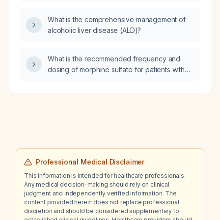
acute dyspnea, hypoxemia, hyperkalaemia,
uremic metabolic acidosis and is intubated,
What is the comprehensive management of
what are the most likely differential diagnoses
alcoholic liver disease (ALD)?
and which additional investigations should be
performed?
What is the recommended frequency and
dosing of morphine sulfate for patients with
acute myocardial infarction?
Professional Medical Disclaimer
This information is intended for healthcare professionals.
Any medical decision-making should rely on clinical
judgment and independently verified information. The
content provided herein does not replace professional
discretion and should be considered supplementary to
established clinical guidelines. Healthcare providers should