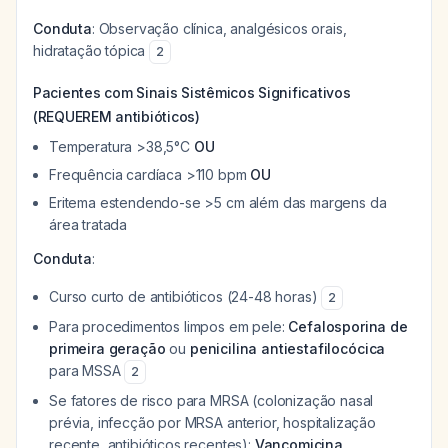
Conduta
: Observação clínica, analgésicos orais,
hidratação tópica
2
Pacientes com Sinais Sistêmicos Significativos
(REQUEREM antibióticos)
Temperatura >38,5°C
OU
Frequência cardíaca >110 bpm
OU
Eritema estendendo-se >5 cm além das margens da
área tratada
Conduta
:
Curso curto de antibióticos (24-48 horas)
2
Para procedimentos limpos em pele:
Cefalosporina de
primeira geração
ou
penicilina antiestafilocócica
para MSSA
2
Se fatores de risco para MRSA (colonização nasal
prévia, infecção por MRSA anterior, hospitalização
recente, antibióticos recentes):
Vancomicina,