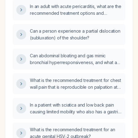
In an adult with acute pericarditis, what are the
recommended treatment options and
dosages?
Can a person experience a partial dislocation
(subluxation) of the shoulder?
Can abdominal bloating and gas mimic
bronchial hyperresponsiveness, and what are
the appropriate diagnostic and therapeutic
approaches to distinguish and manage these
What is the recommended treatment for chest
symptoms?
wall pain that is reproducible on palpation at
the fifth intercostal space along the
mid‑clavicular line?
In a patient with sciatica and low back pain
causing limited mobility who also has a gastric
ulcer, how can I determine the underlying
cause and what treatment should be
What is the recommended treatment for an
pursued?
acute genital HSV‑2 outbreak?