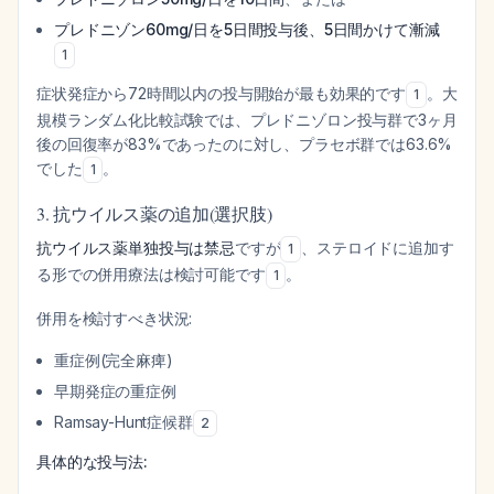
プレドニゾン60mg/日を5日間投与後、5日間かけて漸減
1
症状発症から72時間以内の投与開始が最も効果的です
。大
1
規模ランダム化比較試験では、プレドニゾロン投与群で3ヶ月
後の回復率が83%であったのに対し、プラセボ群では63.6%
でした
。
1
3. 抗ウイルス薬の追加(選択肢)
抗ウイルス薬単独投与は禁忌
ですが
、ステロイドに追加す
1
る形での併用療法は検討可能です
。
1
併用を検討すべき状況:
重症例(完全麻痺)
早期発症の重症例
Ramsay-Hunt症候群
2
具体的な投与法: