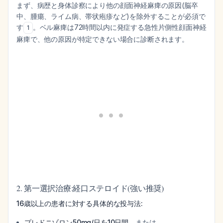
まず、病歴と身体診察により他の顔面神経麻痺の原因(脳卒
中、腫瘍、ライム病、帯状疱疹など)を除外することが必須で
す
。ベル麻痺は72時間以内に発症する急性片側性顔面神経
1
麻痺で、他の原因が特定できない場合に診断されます。
2. 第一選択治療:経口ステロイド(強い推奨)
16歳以上の患者に対する具体的な投与法:
プレドニゾロン50mg/日を10日間
、または