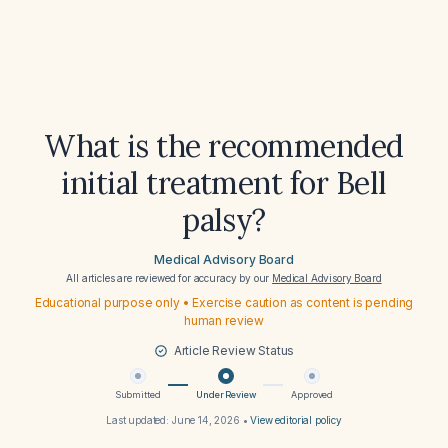
What is the recommended
initial treatment for Bell
palsy?
Medical Advisory Board
All articles are reviewed for accuracy by our
Medical Advisory Board
Educational purpose only • Exercise caution as content is pending
human review
Article Review Status
Submitted
Under Review
Approved
Last updated:
June 14, 2026
•
View editorial policy