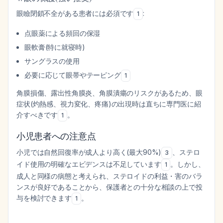
眼瞼閉鎖不全がある患者には必須です
:
1
点眼薬による頻回の保湿
眼軟膏(特に就寝時)
サングラスの使用
必要に応じて眼帯やテーピング
1
角膜損傷、露出性角膜炎、角膜潰瘍のリスクがあるため、眼
症状(灼熱感、視力変化、疼痛)の出現時は直ちに専門医に紹
介すべきです
。
1
小児患者への注意点
小児では自然回復率が成人より高く(最大90%)
、ステロ
3
イド使用の明確なエビデンスは不足しています
。しかし、
1
成人と同様の病態と考えられ、ステロイドの利益・害のバラ
ンスが良好であることから、保護者との十分な相談の上で投
与を検討できます
。
1