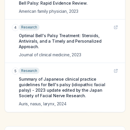
Bell Palsy: Rapid Evidence Review.
American family physician
,
2023
Research
4
Optimal Bell's Palsy Treatment: Steroids,
Antivirals, and a Timely and Personalized
Approach.
Journal of clinical medicine
,
2023
Research
5
Summary of Japanese clinical practice
guidelines for Bell's palsy (idiopathic facial
palsy) - 2023 update edited by the Japan
Society of Facial Nerve Research.
Auris, nasus, larynx
,
2024