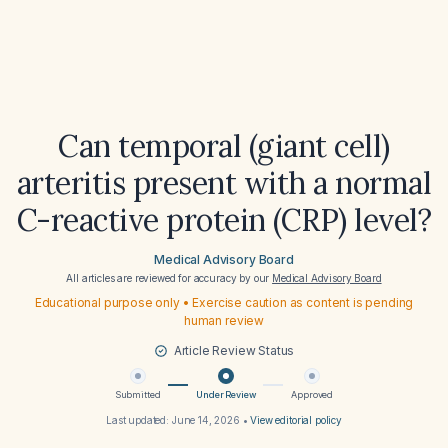
Can temporal (giant cell)
arteritis present with a normal
C-reactive protein (CRP) level?
Medical Advisory Board
All articles are reviewed for accuracy by our
Medical Advisory Board
Educational purpose only • Exercise caution as content is pending
human review
Article Review Status
Submitted
Under Review
Approved
Last updated:
June 14, 2026
•
View editorial policy