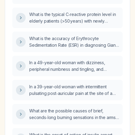
and erythrocyte sedimentation rate are
normal?
What is the typical C‑reactive protein level in
elderly patients (>50 years) with newly
diagnosed giant‑cell (temporal) arteritis?
What is the accuracy of Erythrocyte
Sedimentation Rate (ESR) in diagnosing Giant
Cell Arteritis (GCA)?
In a 49-year-old woman with dizziness,
peripheral numbness and tingling, and
elevated C-reactive protein and erythrocyte
sedimentation rate, what urgent evaluation
In a 39-year-old woman with intermittent
and treatment should be pursued?
pulsating post‑auricular pain at the site of a
skull indentation caused by her glasses,
normal complete blood count,
What are the possible causes of brief,
comprehensive metabolic panel, erythrocyte
seconds‑long burning sensations in the arms
sedimentation rate, and C‑reactive protein,
and legs, and what work‑up and treatment
and no visual changes, scalp tenderness,
should be pursued?
tinnitus, or dizziness, what is the most likely
What is the onset of action of insulin aspart