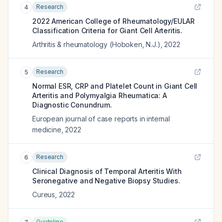
Research
4
2022 American College of Rheumatology/EULAR
Classification Criteria for Giant Cell Arteritis.
Arthritis & rheumatology (Hoboken, N.J.)
,
2022
Research
5
Normal ESR, CRP and Platelet Count in Giant Cell
Arteritis and Polymyalgia Rheumatica: A
Diagnostic Conundrum.
European journal of case reports in internal
medicine
,
2022
Research
6
Clinical Diagnosis of Temporal Arteritis With
Seronegative and Negative Biopsy Studies.
Cureus
,
2022
Guideline