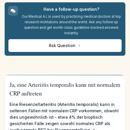
Have a follow-up question?
Our Medical A.I. is used by practicing medical doctors at top
research institutions around the world. Ask any follow up
question and get world-class guideline-backed answers
instantly.
Ask Question
Ja, eine Arteriitis temporalis kann mit normalem
CRP auftreten
Eine Riesenzellarteriitis (Arteriitis temporalis) kann in
seltenen Fällen mit normalem CRP vorkommen, obwohl
dies ungewöhnlich ist – etwa 4% der bioptisch
gesicherten Fälle zeigen sowohl normales CRP als
auch normale BSG bei Diagnosestellung
.