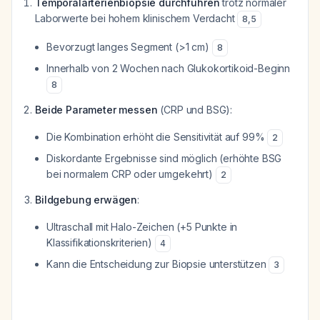
Temporalarterienbiopsie durchführen
trotz normaler
Laborwerte bei hohem klinischem Verdacht
8
,
5
Bevorzugt langes Segment (>1 cm)
8
Innerhalb von 2 Wochen nach Glukokortikoid-Beginn
8
Beide Parameter messen
(CRP und BSG):
Die Kombination erhöht die Sensitivität auf 99%
2
Diskordante Ergebnisse sind möglich (erhöhte BSG
bei normalem CRP oder umgekehrt)
2
Bildgebung erwägen
:
Ultraschall mit Halo-Zeichen (+5 Punkte in
Klassifikationskriterien)
4
Kann die Entscheidung zur Biopsie unterstützen
3