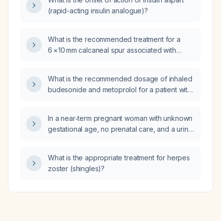
diagnosis and appropriate initial
(rapid-acting insulin analogue)?
management?
What is the recommended treatment for a
6 × 10 mm calcaneal spur associated with
plantar fasciitis?
What is the recommended dosage of inhaled
budesonide and metoprolol for a patient with
asthma and supraventricular tachycardia?
In a near‑term pregnant woman with unknown
gestational age, no prenatal care, and a urine
sample suggestive of a urinary‑tract infection
who is already receiving intravenous
What is the appropriate treatment for herpes
ampicillin, should cefazolin (Ancef) be
zoster (shingles)?
added?