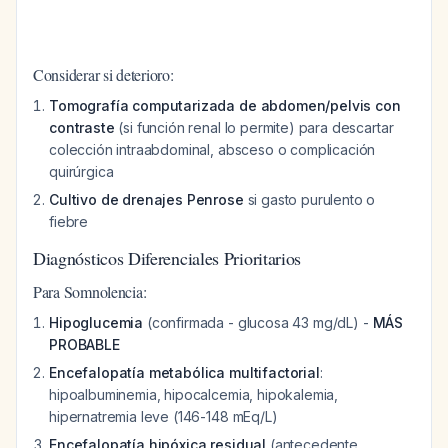
Considerar si deterioro:
Tomografía computarizada de abdomen/pelvis con
contraste
(si función renal lo permite) para descartar
colección intraabdominal, absceso o complicación
quirúrgica
Cultivo de drenajes Penrose
si gasto purulento o
fiebre
Diagnósticos Diferenciales Prioritarios
Para Somnolencia:
Hipoglucemia
(confirmada - glucosa 43 mg/dL) -
MÁS
PROBABLE
Encefalopatía metabólica multifactorial
:
hipoalbuminemia, hipocalcemia, hipokalemia,
hipernatremia leve (146-148 mEq/L)
Encefalopatía hipóxica residual
(antecedente