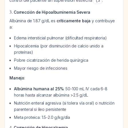
control del paciente sin supervisión estrecha
.
1
,
3
3.
Corrección de Hipoalbuminemia Severa
Albúmina de 1.87 g/dL es
críticamente baja
y contribuye
a:
Edema intersticial pulmonar (dificultad respiratoria)
Hipocalcemia (por disminución de calcio unido a
proteínas)
Pobre cicatrización de herida quirúrgica
Mayor riesgo de infecciones
Manejo
:
Albúmina humana al 25%
: 50-100 mL IV cada 6-8
horas hasta alcanzar albúmina >2.5 g/dL
Nutrición enteral agresiva (si tolera vía oral) o nutrición
parenteral si íleo persistente
Meta proteica: 1.5-2.0 g/kg/día
4.
Corrección de Hipocalcemia