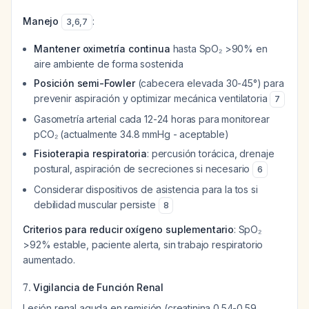
Manejo
:
3
,
6
,
7
Mantener oximetría continua
hasta SpO₂ >90% en
aire ambiente de forma sostenida
Posición semi-Fowler
(cabecera elevada 30-45°) para
prevenir aspiración y optimizar mecánica ventilatoria
7
Gasometría arterial cada 12-24 horas para monitorear
pCO₂ (actualmente 34.8 mmHg - aceptable)
Fisioterapia respiratoria
: percusión torácica, drenaje
postural, aspiración de secreciones si necesario
6
Considerar dispositivos de asistencia para la tos si
debilidad muscular persiste
8
Criterios para reducir oxígeno suplementario
: SpO₂
>92% estable, paciente alerta, sin trabajo respiratorio
aumentado.
7.
Vigilancia de Función Renal
Lesión renal aguda en remisión (creatinina 0.54-0.59