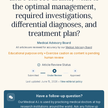
the optimal management,
required investigations,
differential diagnoses, and
treatment plan?
Medical Advisory Board
All articles are reviewed for accuracy by our
Medical Advisory Board
Educational purpose only • Exercise caution as content is pending
human review
Article Review Status
Submitted
Under Review
Approved
Last updated:
June 15, 2026
•
View editorial policy
Have a follow-up question?
Our Medical A.I. is used by practicing medical doctors at top
research institutions around the world. Ask any follow up