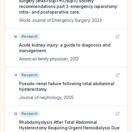
surgery (eras<sup>®</sup>) society
recommendations part 2-emergency laparotomy:
intra- and postoperative care.
World Journal of Emergency Surgery
,
2023
Research
10
Acute kidney injury: a guide to diagnosis and
management.
American family physician
,
2012
Research
11
Pseudo-renal failure following total abdominal
hysterectomy.
Journal of nephrology
,
2005
Research
12
Rhabdomyolysis After Total Abdominal
Hysterectomy Requiring Urgent Hemodialysis Due