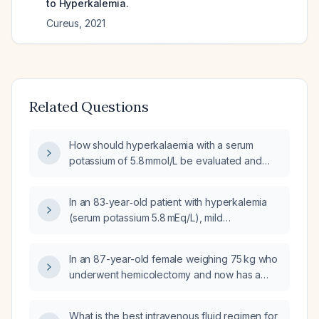
to Hyperkalemia.
Cureus
,
2021
Related Questions
How should hyperkalaemia with a serum
potassium of 5.8 mmol/L be evaluated and
treated?
In an 83‑year‑old patient with hyperkalemia
(serum potassium 5.8 mEq/L), mild
hyponatremia, pre‑diabetes, elevated alkaline
phosphatase and dyslipidemia who is not on
In an 87-year-old female weighing 75 kg who
any medications, how soon should the serum
underwent hemicolectomy and now has a
potassium be rechecked after the initial blood
creatinine of 6.34 mg/dL (severe acute kidney
draw?
injury) and a potassium level of 7.22 mmol/L
What is the best intravenous fluid regimen for