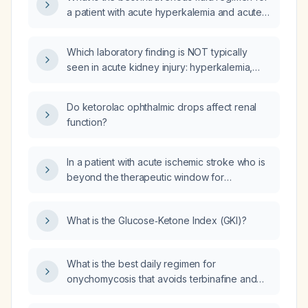
(life‑threatening hyperkalaemia) while taking
a patient with acute hyperkalemia and acute
carvedilol (beta‑blocker), what is the best
kidney injury?
treatment for the acute kidney injury?
Which laboratory finding is NOT typically
seen in acute kidney injury: hyperkalemia,
hypercalcemia, metabolic acidosis,
hyponatremia, or hyperuricemia?
Do ketorolac ophthalmic drops affect renal
function?
In a patient with acute ischemic stroke who is
beyond the therapeutic window for
tenecteplase (TNK) and has severe
thrombocytopenia (platelet count 23 × 10⁹/L)
What is the Glucose‑Ketone Index (GKI)?
with a negative neck CTA and non‑contrast
head CT without hemorrhage, is a
hematology evaluation still required, and can
What is the best daily regimen for
the patient be managed at a hospital lacking a
onychomycosis that avoids terbinafine and
hematology service?
uses only azole antifungal agents?