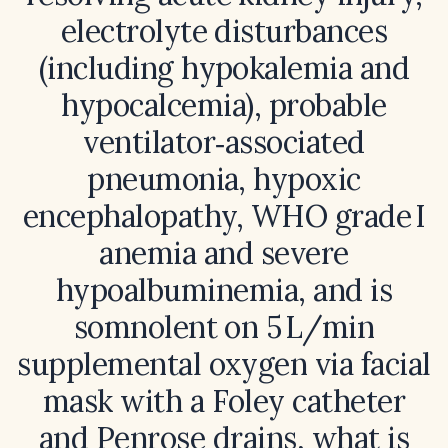
electrolyte disturbances
(including hypokalemia and
hypocalcemia), probable
ventilator‑associated
pneumonia, hypoxic
encephalopathy, WHO grade I
anemia and severe
hypoalbuminemia, and is
somnolent on 5 L/min
supplemental oxygen via facial
mask with a Foley catheter
and Penrose drains, what is