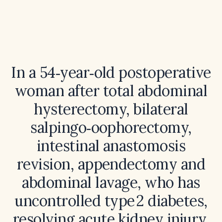
In a 54‑year‑old postoperative
woman after total abdominal
hysterectomy, bilateral
salpingo‑oophorectomy,
intestinal anastomosis
revision, appendectomy and
abdominal lavage, who has
uncontrolled type 2 diabetes,
resolving acute kidney injury,