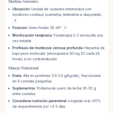
Medidas Generales:
Ubicación
: Unidad de cuidados intermedios con
monitoreo continuo (oximetría, telemetría si disponible)
3
Posición
: Semi-Fowler 30-45°
7
Movilización temprana
: Fisioterapia 2-3 veces/día una
vez estable
Profilaxis de trombosis venosa profunda
: Heparina de
bajo peso molecular (enoxaparina 40 mg SC cada 24
horas) si no contraindicado
Manejo Nutricional:
Dieta
: Alta en proteínas (1.5-2.0 g/kg/día), fraccionada
en 6 comidas pequeñas
Suplementos
: Proteína de suero de leche 20-30 g
entre comidas
Considerar nutrición parenteral
si ingesta oral <50%
de requerimientos por >3-5 días