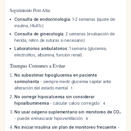
Seguimiento Post-Alta:
Consulta de endocrinología
: 1-2 semanas (ajuste de
insulina, HbA1c)
Consulta de ginecología
: 2 semanas (evaluación de
herida, retiro de suturas si necesario)
Laboratorios ambulatorios
: 1 semana (glucemia,
electrolitos, albúmina, función renal)
Trampas Comunes a Evitar
No subestimar hipoglucemia en paciente
somnolienta
- siempre medir glucemia capilar ante
alteración del estado mental
1
No corregir hipocalcemia sin considerar
hipoalbuminemia
- calcular calcio corregido
4
No usar oxígeno suplementario sin monitoreo de CO₂
- puede enmascarar hipoventilación
6
No iniciar insulina sin plan de monitoreo frecuente
-