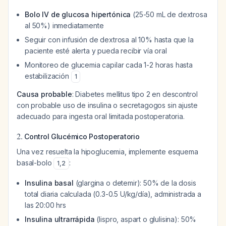
Bolo IV de glucosa hipertónica
(25-50 mL de dextrosa
al 50%) inmediatamente
Seguir con infusión de dextrosa al 10% hasta que la
paciente esté alerta y pueda recibir vía oral
Monitoreo de glucemia capilar cada 1-2 horas hasta
estabilización
1
Causa probable
: Diabetes mellitus tipo 2 en descontrol
con probable uso de insulina o secretagogos sin ajuste
adecuado para ingesta oral limitada postoperatoria.
2.
Control Glucémico Postoperatorio
Una vez resuelta la hipoglucemia, implemente esquema
basal-bolo
:
1
,
2
Insulina basal
(glargina o detemir): 50% de la dosis
total diaria calculada (0.3-0.5 U/kg/día), administrada a
las 20:00 hrs
Insulina ultrarrápida
(lispro, aspart o glulisina): 50%