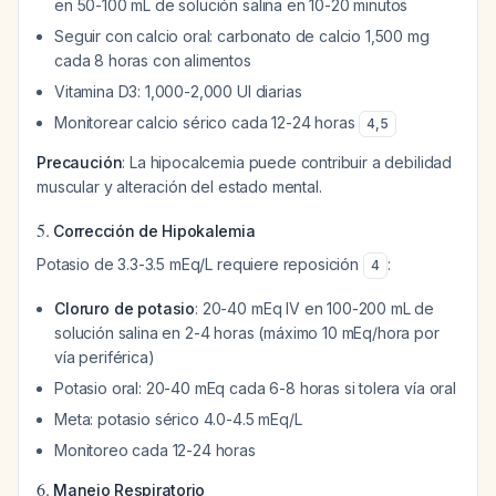
en 50-100 mL de solución salina en 10-20 minutos
Seguir con calcio oral: carbonato de calcio 1,500 mg
cada 8 horas con alimentos
Vitamina D3: 1,000-2,000 UI diarias
Monitorear calcio sérico cada 12-24 horas
4
,
5
Precaución
: La hipocalcemia puede contribuir a debilidad
muscular y alteración del estado mental.
5.
Corrección de Hipokalemia
Potasio de 3.3-3.5 mEq/L requiere reposición
:
4
Cloruro de potasio
: 20-40 mEq IV en 100-200 mL de
solución salina en 2-4 horas (máximo 10 mEq/hora por
vía periférica)
Potasio oral: 20-40 mEq cada 6-8 horas si tolera vía oral
Meta: potasio sérico 4.0-4.5 mEq/L
Monitoreo cada 12-24 horas
6.
Manejo Respiratorio