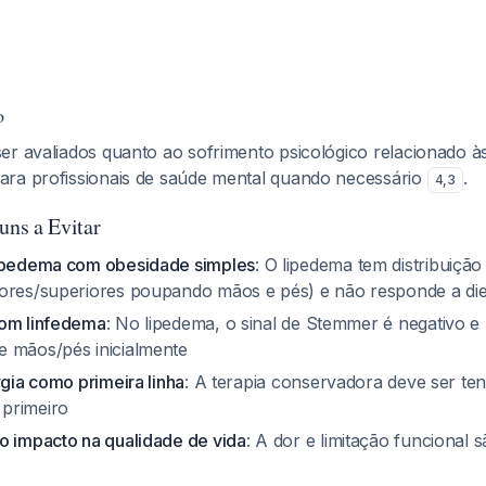
o
r avaliados quanto ao sofrimento psicológico relacionado às 
ra profissionais de saúde mental quando necessário
.
4
,
3
ns a Evitar
lipedema com obesidade simples
: O lipedema tem distribuição 
ores/superiores poupando mãos e pés) e não responde a die
com linfedema
: No lipedema, o sinal de Stemmer é negativo e
 mãos/pés inicialmente
rgia como primeira linha
: A terapia conservadora deve ser te
primeiro
o impacto na qualidade de vida
: A dor e limitação funcional s