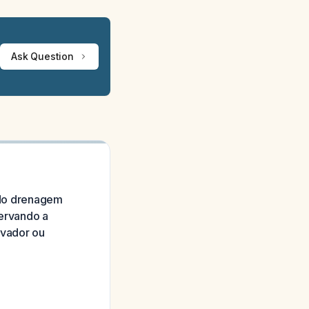
Ask Question
ndo drenagem
servando a
rvador ou