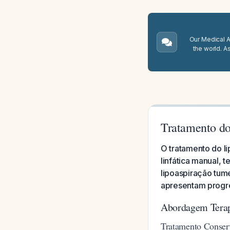
Our Medical A.
the world. A
Tratamento d
O tratamento do 
linfática manual, 
lipoaspiração tum
apresentam progr
Abordagem Terap
Tratamento Conser