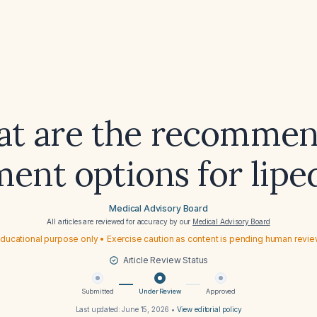
t are the recomme
ment options for lip
Medical Advisory Board
All articles are reviewed for accuracy by our
Medical Advisory Board
ducational purpose only • Exercise caution as content is pending human revi
Article Review Status
Submitted
Under Review
Approved
Last updated:
June 15, 2026
•
View editorial policy