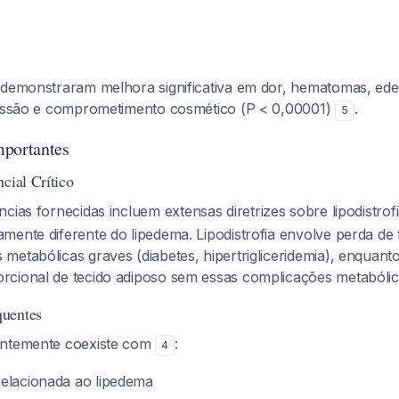
 demonstraram melhora significativa em dor, hematomas, ed
ressão e comprometimento cosmético (P < 0,00001)
.
5
mportantes
cial Crítico
ências fornecidas incluem extensas diretrizes sobre lipodistrof
mente diferente do lipedema. Lipodistrofia envolve perda de 
metabólicas graves (diabetes, hipertrigliceridemia), enquant
cional de tecido adiposo sem essas complicações metabólic
uentes
entemente coexiste com
:
4
elacionada ao lipedema