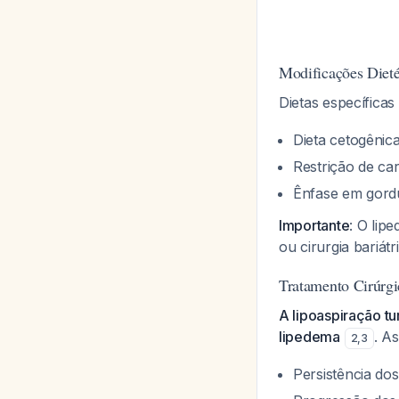
Modificações Dieté
Dietas específica
Dieta cetogênic
Restrição de ca
Ênfase em gord
Importante
: O lip
ou cirurgia bariát
Tratamento Cirúrg
A lipoaspiração t
lipedema
. A
2
,
3
Persistência do