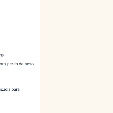
nga
ara perda de peso
icácia para