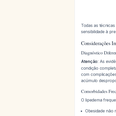
Todas as técnicas
sensibilidade à p
Considerações I
Diagnóstico Diferen
Atenção
: As evid
condição completa
com complicações 
acúmulo despropor
Comorbidades Freq
O lipedema frequ
Obesidade não r