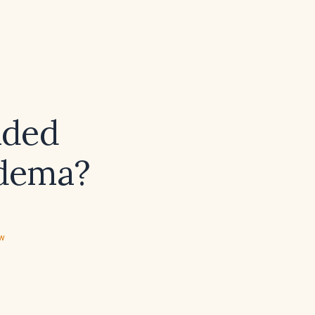
nded
edema?
ew