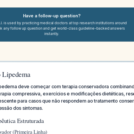
Have a follow-up question?
I. is used by practicing medical doctors at top research institutions around
sk any follow up question and get world-class guideline-backed answers
instantly.
o Lipedema
lipedema deve começar com terapia conservadora combina
terapia compressiva, exercícios e modificações dietéticas, re
escente para casos que não respondem ao tratamento conse
essão dos sintomas.
êutica Estruturada
vador (Primeira Linha)