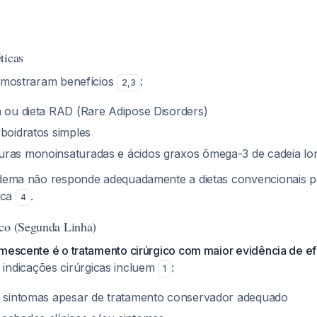
ticas
s mostraram benefícios
:
2
,
3
a ou dieta RAD (Rare Adipose Disorders)
rboidratos simples
uras monoinsaturadas e ácidos graxos ômega-3 de cadeia lo
edema não responde adequadamente a dietas convencionais p
rica
.
4
ico (Segunda Linha)
umescente é o tratamento cirúrgico com maior evidência de ef
s indicações cirúrgicas incluem
:
1
s sintomas apesar de tratamento conservador adequado