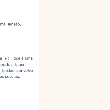
ema, tensão,
ia
, que é uma
6
,
7
tecido adiposo
o lipedema envolve
as severas.