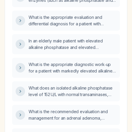
enzymes (such as alkaline phosphatase and
gamma‑glutamyl transferase) with normal
transaminases?
What is the appropriate evaluation and
differential diagnosis for a patient with
elevated γ‑glutamyl transferase and alkaline
phosphatase but normal aminotransferases?
In an elderly male patient with elevated
alkaline phosphatase and elevated
gamma‑glutamyl transferase, should I obtain
an abdominal ultrasound?
What is the appropriate diagnostic work‑up
for a patient with markedly elevated alkaline
phosphatase (≈1094 U/L) and gamma‑glutamyl
transferase (≈237 U/L) with otherwise normal
What does an isolated alkaline phosphatase
laboratory results?
level of 152 U/L with normal transaminases,
bilirubin, and gamma‑glutamyl transferase
(GGT) indicate, and how should it be
What is the recommended evaluation and
evaluated?
management for an adrenal adenoma,
including biochemical work‑up, imaging
criteria, and treatment options?