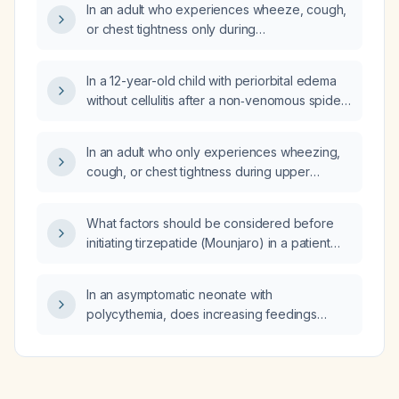
In an adult who experiences wheeze, cough,
or chest tightness only during
upper‑respiratory infections, how should I
evaluate for asthma and what treatment
In a 12-year-old child with periorbital edema
should be initiated?
without cellulitis after a non‑venomous spider
bite, should oral prednisone and/or loratadine
(Claritin) be prescribed?
In an adult who only experiences wheezing,
cough, or chest tightness during upper
respiratory infections, is this still considered
asthma?
What factors should be considered before
initiating tirzepatide (Mounjaro) in a patient
with type 2 diabetes or obesity?
In an asymptomatic neonate with
polycythemia, does increasing feedings
improve the condition?