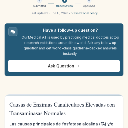
Submitted
Under Review
Approved
Last updated:
June 15, 2026
•
View editorial policy
Have a follow-up question?
Our Medical A.I. is used by practicing medical doctors at top
research institutions around the world. Ask any follow up
question and get world-class guideline-backed answers
instantly.
Ask Question
Causas de Enzimas Canaliculares Elevadas con
Transaminasas Normales
Las causas principales de fosfatasa alcalina (FA) y/o