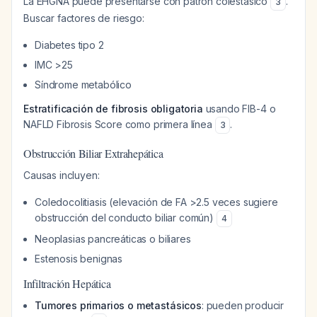
La EHGNA puede presentarse con patrón colestásico
.
3
Buscar factores de riesgo:
Diabetes tipo 2
IMC >25
Síndrome metabólico
Estratificación de fibrosis obligatoria
usando FIB-4 o
NAFLD Fibrosis Score como primera línea
.
3
Obstrucción Biliar Extrahepática
Causas incluyen:
Coledocolitiasis (elevación de FA >2.5 veces sugiere
obstrucción del conducto biliar común)
4
Neoplasias pancreáticas o biliares
Estenosis benignas
Infiltración Hepática
Tumores primarios o metastásicos
: pueden producir