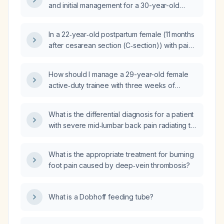
and initial management for a 30-year-old
what are the differential diagnoses,
woman with 10-day fever, paraparesis,
appropriate management, and which
preserved deep‑tendon reflexes, and no
analgesic medications are safe during
In a 22‑year‑old postpartum female (11 months
bladder dysfunction?
breastfeeding?
after cesarean section (C‑section)) with pain
at the epidural anesthesia site and symmetric
joint pain involving the knees, shoulders,
How should I manage a 29-year-old female
ankles, and neck for 1.5 months, no fever,
active‑duty trainee with three weeks of
hemoglobin 12.4 g/dL, leukocytosis (white
intermittent lower abdominal pain,
blood cell count (WBC) 12,300), and platelet
constipation, prior two cesarean sections, and
count 250,000, what is the most likely
What is the differential diagnosis for a patient
bilateral lower quadrant tenderness?
diagnosis, differential diagnoses, and
with severe mid‑lumbar back pain radiating to
recommended treatment with dosages?
the mid abdomen?
What is the appropriate treatment for burning
foot pain caused by deep‑vein thrombosis?
What is a Dobhoff feeding tube?