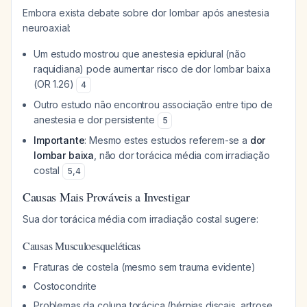
Embora exista debate sobre dor lombar após anestesia
neuroaxial:
Um estudo mostrou que anestesia epidural (não
raquidiana) pode aumentar risco de dor lombar baixa
(OR 1.26)
4
Outro estudo não encontrou associação entre tipo de
anestesia e dor persistente
5
Importante
: Mesmo estes estudos referem-se a
dor
lombar baixa
, não dor torácica média com irradiação
costal
5
,
4
Causas Mais Prováveis a Investigar
Sua dor torácica média com irradiação costal sugere:
Causas Musculoesqueléticas
Fraturas de costela (mesmo sem trauma evidente)
Costocondrite
Problemas da coluna torácica (hérnias discais, artrose