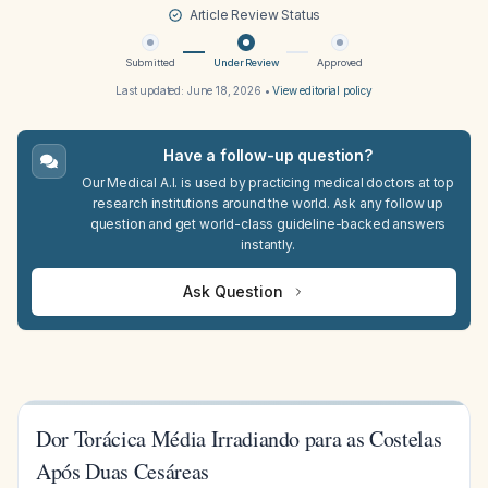
Article Review Status
Submitted
Under Review
Approved
Last updated:
June 18, 2026
•
View editorial policy
Have a follow-up question?
Our Medical A.I. is used by practicing medical doctors at top
research institutions around the world. Ask any follow up
question and get world-class guideline-backed answers
instantly.
Ask Question
Dor Torácica Média Irradiando para as Costelas
Após Duas Cesáreas