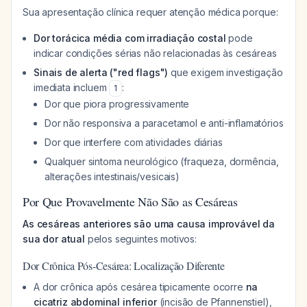
Sua apresentação clínica requer atenção médica porque:
Dor torácica média com irradiação costal
pode
indicar condições sérias não relacionadas às cesáreas
Sinais de alerta ("red flags")
que exigem investigação
imediata incluem
:
1
Dor que piora progressivamente
Dor não responsiva a paracetamol e anti-inflamatórios
Dor que interfere com atividades diárias
Qualquer sintoma neurológico (fraqueza, dormência,
alterações intestinais/vesicais)
Por Que Provavelmente Não São as Cesáreas
As cesáreas anteriores são uma causa improvável da
sua dor atual
pelos seguintes motivos:
Dor Crônica Pós-Cesárea: Localização Diferente
A dor crônica após cesárea tipicamente ocorre
na
cicatriz abdominal inferior
(incisão de Pfannenstiel),