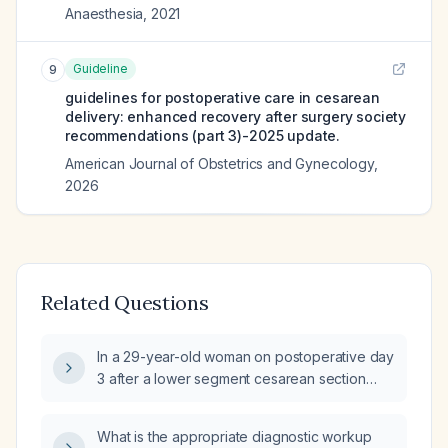
Anaesthesia
,
2021
Guideline
9
guidelines for postoperative care in cesarean
delivery: enhanced recovery after surgery society
recommendations (part 3)-2025 update.
American Journal of Obstetrics and Gynecology
,
2026
Related Questions
In a 29-year-old woman on postoperative day
3 after a lower segment cesarean section
performed at 39 weeks + 2 days for
intrauterine fetal distress, who has severe
What is the appropriate diagnostic workup
low-back pain radiating to both lower limbs,