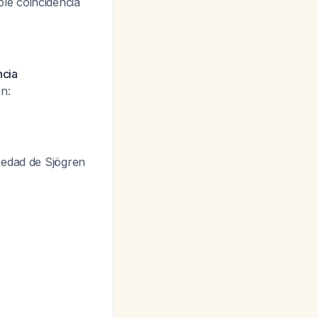
le coincidencia
ncia
n:
rmedad de Sjögren