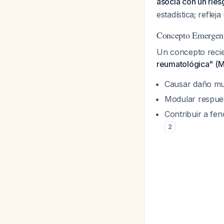
asocia con un rie
estadística; reflej
Concepto Emergent
Un concepto reci
reumatológica" (
Causar daño mul
Modular respue
Contribuir a fe
2