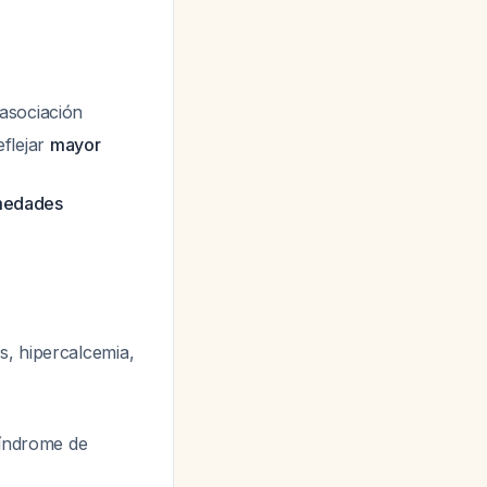
asociación
flejar
mayor
rmedades
s, hipercalcemia,
síndrome de