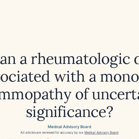
an a rheumatologic d
sociated with a mono
mmopathy of uncert
significance?
Medical Advisory Board
All articles are reviewed for accuracy by our
Medical Advisory Board