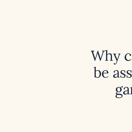
Why c
be as
ga