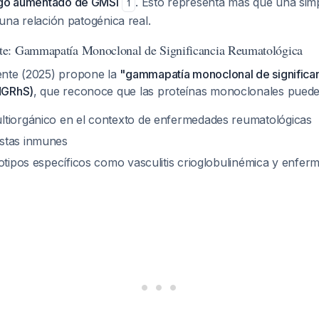
sgo aumentado de GMSI
. Esto representa más que una simp
1
a una relación patogénica real.
e: Gammapatía Monoclonal de Significancia Reumatológica
ente (2025) propone la
"gammapatía monoclonal de significa
MGRhS)
, que reconoce que las proteínas monoclonales puede
tiorgánico en el contexto de enfermedades reumatológicas
stas inmunes
notipos específicos como vasculitis crioglobulinémica y enfe