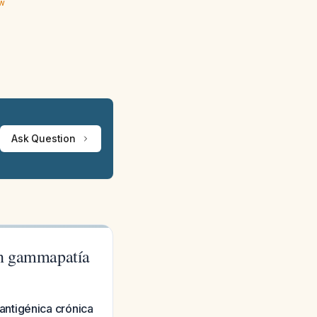
ew
Ask Question
on gammapatía
antigénica crónica