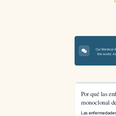
E
Our Medical A.
the world. A
Por qué las e
monoclonal de 
Las enfermedades 