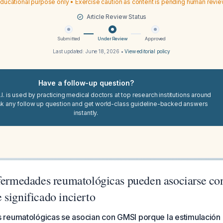
ducational purpose only • Exercise caution as content is pending human revi
Article Review Status
Submitted
Under Review
Approved
Last updated:
June 18, 2026
•
View editorial policy
Have a follow-up question?
I. is used by practicing medical doctors at top research institutions around
sk any follow up question and get world-class guideline-backed answers
instantly.
nfermedades reumatológicas pueden asociarse c
significado incierto
reumatológicas se asocian con GMSI porque la estimulación 