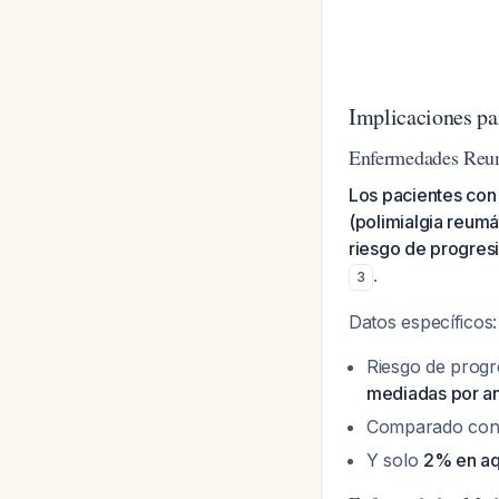
Implicaciones pa
Enfermedades Reum
Los pacientes con
(polimialgia reumát
riesgo de progres
.
3
Datos específicos:
Riesgo de progr
mediadas por a
Comparado co
Y solo
2% en aq