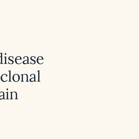
isease
clonal
ain