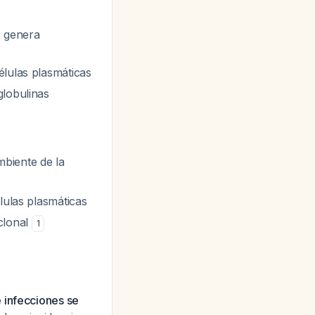
s genera
élulas plasmáticas
globulinas
biente de la
lulas plasmáticas
clonal
1
 infecciones se