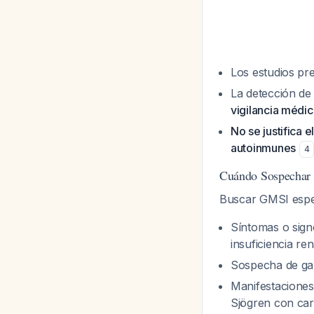
Los estudios pr
La detección d
vigilancia médic
No se justifica 
autoinmunes
4
Cuándo Sospechar
Buscar GMSI espe
Síntomas o sign
insuficiencia ren
Sospecha de gam
Manifestaciones
Sjögren con cara