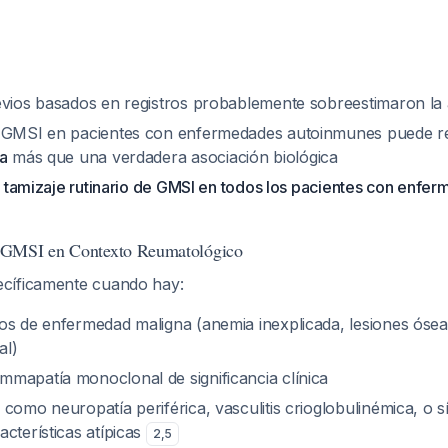
evios basados en registros probablemente sobreestimaron la 
e GMSI en pacientes con enfermedades autoinmunes puede re
a
más que una verdadera asociación biológica
el tamizaje rutinario de GMSI en todos los pacientes con enfe
 GMSI en Contexto Reumatológico
cíficamente cuando hay:
os de enfermedad maligna (anemia inexplicada, lesiones ósea
al)
mapatía monoclonal de significancia clínica
 como neuropatía periférica, vasculitis crioglobulinémica, o 
cterísticas atípicas
2
,
5