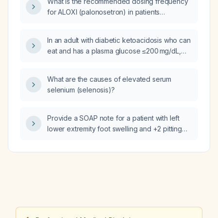
What is the recommended dosing frequency
for ALOXI (palonosetron) in patients
undergoing chemotherapy or surgery?
In an adult with diabetic ketoacidosis who can
eat and has a plasma glucose ≤200 mg/dL,
what subcutaneous rapid‑acting insulin dose
(U/kg) should be given 30–60 minutes before
What are the causes of elevated serum
stopping the intravenous insulin infusion, and
selenium (selenosis)?
how should basal insulin be added if
indicated?
Provide a SOAP note for a patient with left
lower extremity foot swelling and +2 pitting
edema that began yesterday and improves
with lying down.