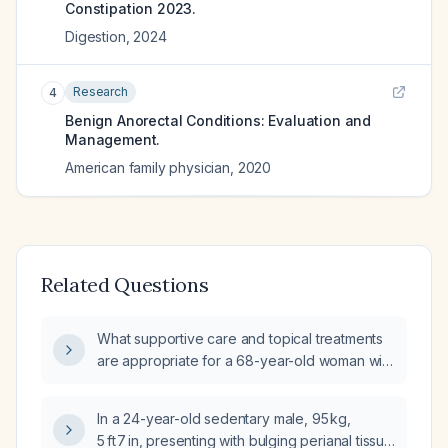
Constipation 2023.
Digestion
,
2024
Research
4
Benign Anorectal Conditions: Evaluation and
Management.
American family physician
,
2020
Related Questions
What supportive care and topical treatments
are appropriate for a 68-year-old woman with
resolving diarrhea who now has perianal
irritation?
In a 24-year-old sedentary male, 95 kg,
5 ft 7 in, presenting with bulging perianal tissue