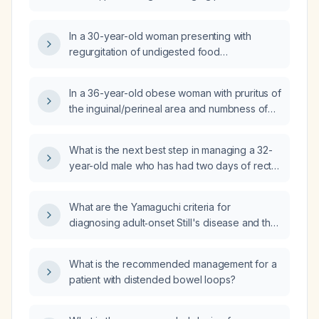
after defecation, a history of perianal
hematoma and chronic constipation with
In a 30-year-old woman presenting with
straining, what is the likely diagnosis and
regurgitation of undigested food
appropriate treatment?
approximately 10 hours after meals, without
dysphagia or epigastric pain, and a history of
In a 36-year-old obese woman with pruritus of
chronic constipation, what is the most likely
the inguinal/perineal area and numbness of
diagnosis and what initial investigations and
the lateral thigh, what are the likely diagnoses
management should be pursued?
and recommended management?
What is the next best step in managing a 32-
year-old male who has had two days of rectal
bleeding after defecation and on examination
has red, inflamed anal mucosa?
What are the Yamaguchi criteria for
diagnosing adult‑onset Still's disease and the
recommended initial management?
What is the recommended management for a
patient with distended bowel loops?