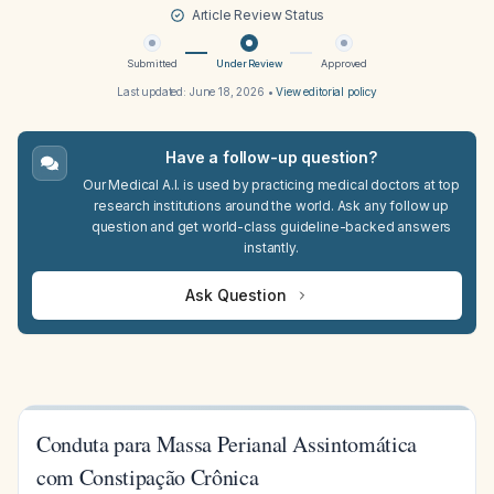
Article Review Status
Submitted
Under Review
Approved
Last updated:
June 18, 2026
•
View editorial policy
Have a follow-up question?
Our Medical A.I. is used by practicing medical doctors at top
research institutions around the world. Ask any follow up
question and get world-class guideline-backed answers
instantly.
Ask Question
Conduta para Massa Perianal Assintomática
com Constipação Crônica