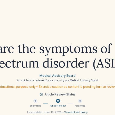
re the symptoms of
ectrum disorder (AS
Medical Advisory Board
All articles are reviewed for accuracy by our
Medical Advisory Board
ducational purpose only • Exercise caution as content is pending human revi
Article Review Status
Submitted
Under Review
Approved
Last updated:
June 19, 2026
•
View editorial policy