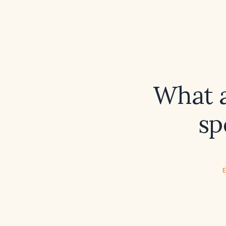
What a
sp
E