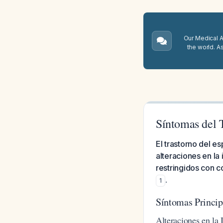
Our Medical A.
the world. A
Síntomas del T
El trastorno del e
alteraciones en la
restringidos con c
.
1
Síntomas Princi
Alteraciones en la 