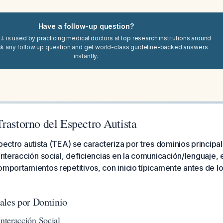
Have a follow-up question?
I. is used by practicing medical doctors at top research institutions around
sk any follow up question and get world-class guideline-backed answers
instantly.
rastorno del Espectro Autista
spectro autista (TEA) se caracteriza por tres dominios principa
 interacción social, deficiencias en la comunicación/lenguaje, 
omportamientos repetitivos, con inicio típicamente antes de l
pales por Dominio
Interacción Social