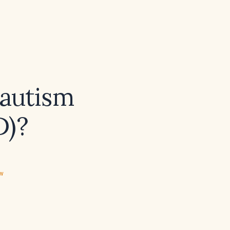
 autism
D)?
ew