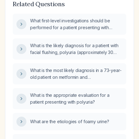
Related Questions
What first-level investigations should be
performed for a patient presenting with
polyuria?
What is the likely diagnosis for a patient with
facial flushing, polyuria (approximately 30
voids per day), and a normal 24‑hour urinary
norepinephrine level?
What is the most likely diagnosis in a 73-year-
old patient on metformin and
hydrochlorothiazide who presents with
polyuria, polydipsia, mild nausea,
What is the appropriate evaluation for a
light‑headedness, hypernatremia,
patient presenting with polyuria?
hyperchloremia, and elevated serum
osmolality?
What are the etiologies of foamy urine?