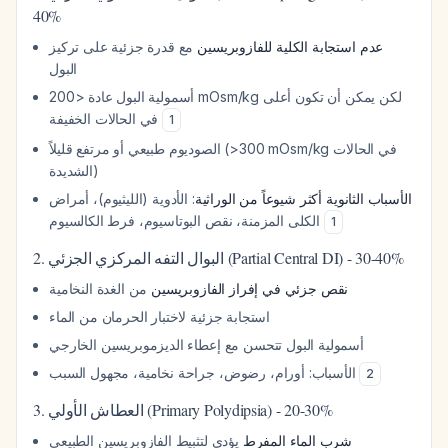
40%
عدم استجابة الكلية للفازوبريسين
مع قدرة جزئية على تركيز
البول
أسمولية البول عادة <200 mOsm/kg لكن يمكن أن تكون أعلى
في الحالات الخفيفة
1
الصوديوم طبيعي أو مرتفع قليلاً (>300 mOsm/kg في الحالات
الشديدة)
الأسباب الثانوية أكثر شيوعاً من الوراثية
: الأدوية (الليثيوم)، أمراض
الكلى المزمنة، نقص البوتاسيوم، فرط الكالسيوم
1
2. البوال التفه المركزي الجزئي (Partial Central DI) - 30-40%
نقص جزئي في إفراز الفازوبريسين
من الغدة النخامية
استجابة جزئية لاختبار الحرمان من الماء
أسمولية البول تتحسن مع إعطاء الديزموبريسين الخارجي
الأسباب: أورام، رضوض، جراحة نخامية، مجهول السبب
2
3. العطاش الأولي (Primary Polydipsia) - 20-30%
شرب الماء المفرط
يؤدي لتثبيط الفازوبريسين الطبيعي