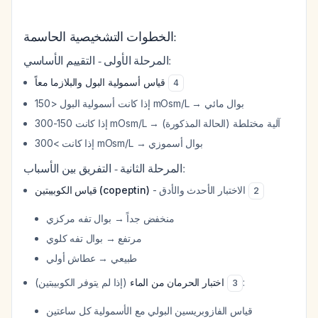
الخطوات التشخيصية الحاسمة:
المرحلة الأولى - التقييم الأساسي:
قياس أسمولية البول والبلازما معاً
4
إذا كانت أسمولية البول <150 mOsm/L → بوال مائي
إذا كانت 150-300 mOsm/L → آلية مختلطة (الحالة المذكورة)
إذا كانت >300 mOsm/L → بوال أسموزي
المرحلة الثانية - التفريق بين الأسباب:
- الاختبار الأحدث والأدق
قياس الكوبيبتين (copeptin)
2
منخفض جداً → بوال تفه مركزي
مرتفع → بوال تفه كلوي
طبيعي → عطاش أولي
اختبار الحرمان من الماء
(إذا لم يتوفر الكوبيبتين)
:
3
قياس الفازوبريسين البولي مع الأسمولية كل ساعتين