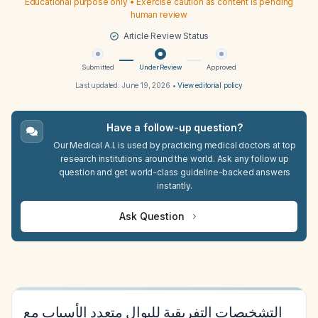
Educational purpose only • Exercise caution as content is pending
human review
Article Review Status
Submitted
Under Review
Approved
Last updated:
June 19, 2026
•
View editorial policy
Have a follow-up question?
Our Medical A.I. is used by practicing medical doctors at top
research institutions around the world. Ask any follow up
question and get world-class guideline-backed answers
instantly.
Ask Question
التشخيصات التفريقية للبوال متعدد الأسباب مع