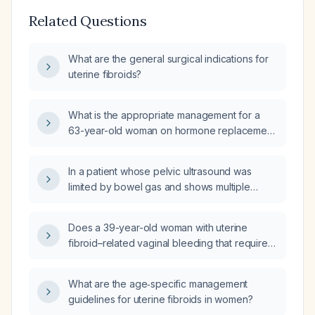
Related Questions
What are the general surgical indications for
uterine fibroids?
What is the appropriate management for a
63-year-old woman on hormone replacement
therapy with a history of uterine fibroids who
has been experiencing uterine bleeding for
In a patient whose pelvic ultrasound was
23 days?
limited by bowel gas and shows multiple
uterine fibroids, a hypoechoic cervical lesion
with minimal color flow, and a thickened
Does a 39-year-old woman with uterine
endometrium measuring 0.6 cm, what is the
fibroid–related vaginal bleeding that requires
appropriate next step in evaluation and
changing a pad every hour need a pelvic
management?
examination?
What are the age‑specific management
guidelines for uterine fibroids in women?