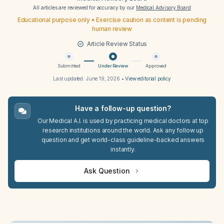
All articles are reviewed for accuracy by our
Medical Advisory Board
Educational purpose only • Exercise caution as content is pending
human review
Article Review Status
Submitted
Under Review
Approved
Last updated:
June 19, 2026
•
View editorial policy
Have a follow-up question?
Our Medical A.I. is used by practicing medical doctors at top
research institutions around the world. Ask any follow up
question and get world-class guideline-backed answers
instantly.
Ask Question