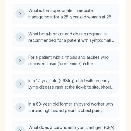
What is the appropriate immediate
management for a 25-year-old woman at 28
weeks gestation with severe hypertension
(initial BP 200/100 mmHg, after oral labetalol
What beta‑blocker and dosing regimen is
and oral nifedipine still 180/140 mmHg)?
recommended for a patient with symptomatic
premature ventricular complexes (PVCs) and
no contraindications?
For a patient with cirrhosis and ascites who
received Lasix (furosemide) in the
emergency department, what is the most
appropriate route or approach to manage
In a 12-year-old (~68 kg) child with an early
abdominal fluid overload?
Lyme disease rash at the tick-bite site, should
labs be drawn today before initiating
doxycycline therapy?
In a 63-year-old former shipyard worker with
chronic right‑sided pleuritic chest pain,
dyspnea on exertion, fatigue, night sweats,
>20‑lb weight loss, poor appetite, no smoking
What does a carcinoembryonic antigen (CEA)
history, CT showing a large right pleural