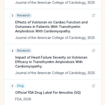
Journal of the American College of Cardiology
,
2025
Research
3
Effects of Vutrisiran on Cardiac Function and
Outcomes in Patients With Transthyretin
Amyloidosis With Cardiomyopathy.
Journal of the American College of Cardiology
,
2025
Research
4
Impact of Heart Failure Severity on Vutrisiran
Efficacy in Transthyretin Amyloidosis With
Cardiomyopathy.
Journal of the American College of Cardiology
,
2025
Drug
5
Official FDA Drug Label For
Amvuttra (SQ)
FDA
,
2026