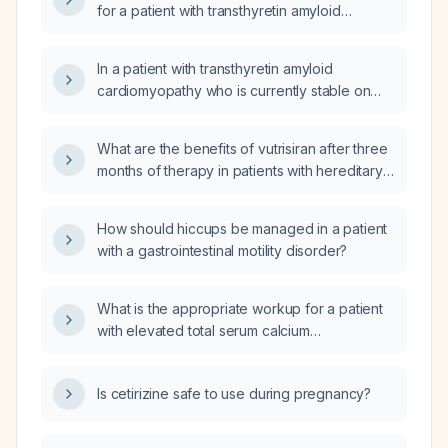
for a patient with transthyretin amyloid
annulus (30 mm × 40 mm) be managed at this
cardiomyopathy who is treated with vutrisiran
hospital, or referred to a center capable of
(instead of tafamidis) and requires
transcatheter mitral valve replacement?
In a patient with transthyretin amyloid
guideline‑directed heart‑failure therapy?
cardiomyopathy who is currently stable on
optimized guideline‑directed heart‑failure
therapy, can adding vutrisiran (RNA
What are the benefits of vutrisiran after three
interference therapy) provide significant
months of therapy in patients with hereditary
clinical benefit?
transthyretin amyloidosis?
How should hiccups be managed in a patient
with a gastrointestinal motility disorder?
What is the appropriate workup for a patient
with elevated total serum calcium
(hypercalcemia) but normal ionized calcium?
Is cetirizine safe to use during pregnancy?