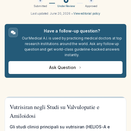
Submitted
Under Review
Approved
Last updated:
June 20, 2026
•
View editorial policy
Have a follow-up question?
Our Medical A.I. is used by practicing medical doctors at top
research institutions around the world. Ask any follow up
question and get world-class guideline-backed answers
instantly.
Ask Question
Vutrisiran negli Studi su Valvulopatie e
Amiloidosi
Gli studi clinici principali su vutrisiran (HELIOS-A e