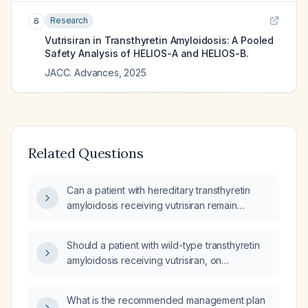
Research
6
Vutrisiran in Transthyretin Amyloidosis: A Pooled
Safety Analysis of HELIOS-A and HELIOS-B.
JACC. Advances
,
2025
Related Questions
Can a patient with hereditary transthyretin
amyloidosis receiving vutrisiran remain
clinically stable despite severe mitral
regurgitation?
Should a patient with wild-type transthyretin
amyloidosis receiving vutrisiran, on
heart‑failure therapy (dapagliflozin, loop
diuretic, canrenone, amiodarone) and
What is the recommended management plan
apixaban, and with a markedly dilated mitral