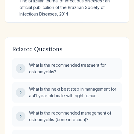
The Brazilian journal of infectious diseases : an
official publication of the Brazilian Society of
Infectious Diseases
,
2014
Related Questions
What is the recommended treatment for
osteomyelitis?
What is the next best step in management for
a 41-year-old male with right femur
osteomyelitis post‑debridement who now has
unexplained severe normocytic anemia,
What is the recommended management of
leukocytosis with neutrophilia,
osteomyelitis (bone infection)?
thrombocytosis, afebrile status, stable vital
signs, and a purulent‑hemorrhagic wound?