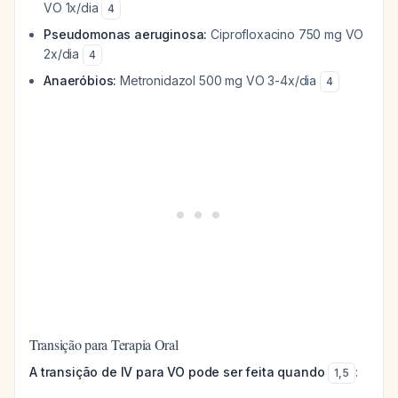
VO 1x/dia
4
Pseudomonas aeruginosa:
Ciprofloxacino 750 mg VO
2x/dia
4
Anaeróbios:
Metronidazol 500 mg VO 3-4x/dia
4
Transição para Terapia Oral
A transição de IV para VO pode ser feita quando
:
1
,
5