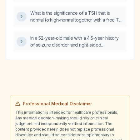
malignant hyperthermia?
What is the significance of a TSH that is
normal to high‑normal together with a free T4
that is normal to high‑normal?
In a 52-year-old male with a 4.5-year history
of seizure disorder and right-sided
hemiparesis who now has a 3‑day history of
bilateral lateral gaze deviation and is taking
valproate 500 mg twice daily, aspirin
(Ecospirin AV), levetiracetam 500 mg twice
daily, and telmisartan 40 mg once daily, what
is the next best step in management?
Professional Medical Disclaimer
This information is intended for healthcare professionals.
Any medical decision-making should rely on clinical
judgment and independently verified information. The
content provided herein does not replace professional
discretion and should be considered supplementary to