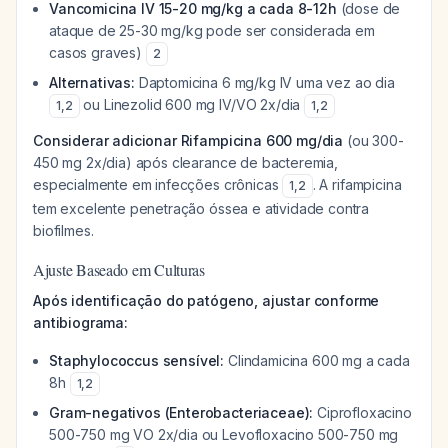
Vancomicina IV 15-20 mg/kg a cada 8-12h
(dose de
ataque de 25-30 mg/kg pode ser considerada em
casos graves)
2
Alternativas:
Daptomicina 6 mg/kg IV uma vez ao dia
ou Linezolid 600 mg IV/VO 2x/dia
1
,
2
1
,
2
Considerar adicionar Rifampicina 600 mg/dia
(ou 300-
450 mg 2x/dia) após clearance de bacteremia,
especialmente em infecções crônicas
. A rifampicina
1
,
2
tem excelente penetração óssea e atividade contra
biofilmes.
Ajuste Baseado em Culturas
Após identificação do patógeno, ajustar conforme
antibiograma:
Staphylococcus sensível:
Clindamicina 600 mg a cada
8h
1
,
2
Gram-negativos (Enterobacteriaceae):
Ciprofloxacino
500-750 mg VO 2x/dia ou Levofloxacino 500-750 mg