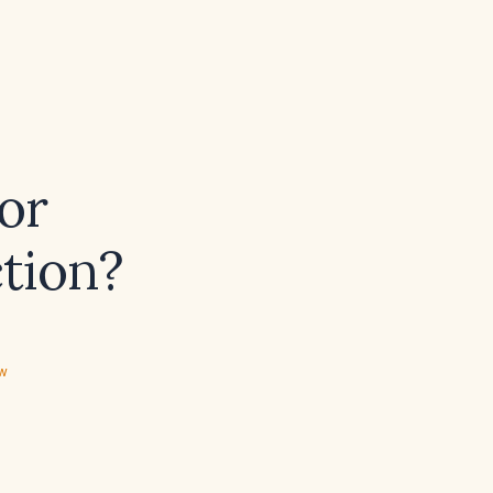
for
ction?
ew