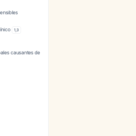
ensibles
línico
1
,
3
pales causantes de