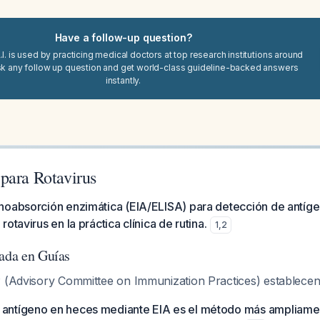
Have a follow-up question?
I. is used by practicing medical doctors at top research institutions around
sk any follow up question and get world-class guideline-backed answers
instantly.
para Rotavirus
noabsorción enzimática (EIA/ELISA) para detección de antíge
otavirus en la práctica clínica de rutina.
1
,
2
sada en Guías
P (Advisory Committee on Immunization Practices) establece
 antígeno en heces mediante EIA es el método más ampliamen