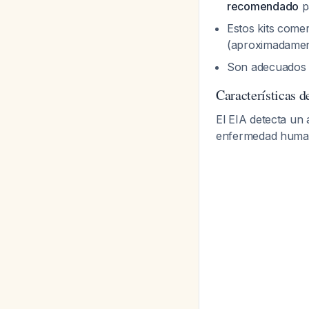
recomendado
pa
Estos kits comer
(aproximadamen
Son adecuados t
Características
El EIA detecta un 
enfermedad huma