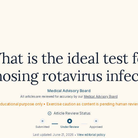
at is the ideal test 
osing rotavirus infe
Medical Advisory Board
All articles are reviewed for accuracy by our
Medical Advisory Board
ducational purpose only • Exercise caution as content is pending human revi
Article Review Status
Submitted
Under Review
Approved
Last updated:
June 21, 2026
•
View editorial policy