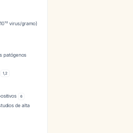
10¹² virus/gramo)
ros patógenos
)
1
,
2
positivos
6
udios de alta