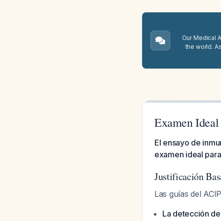
Our Medical A.
the world. A
Examen Ideal 
El ensayo de inmu
examen ideal para r
Justificación Ba
Las guías del ACI
La detección de