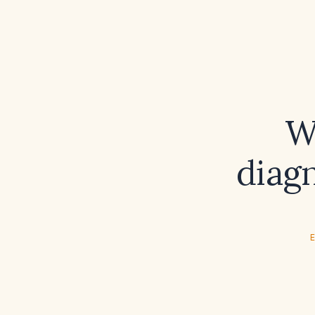
Wh
diagn
E