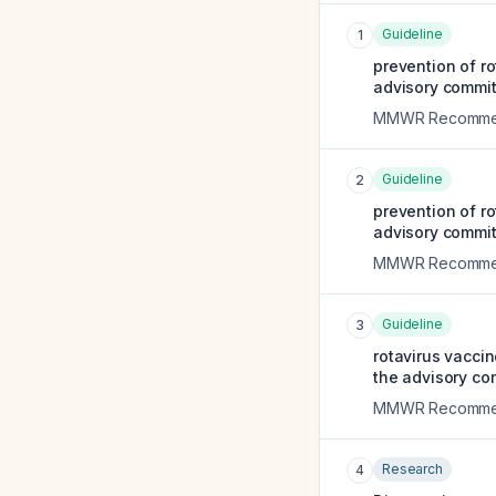
Guideline
1
prevention of r
advisory commit
MMWR Recommend
Guideline
2
prevention of r
advisory commit
MMWR Recommend
Guideline
3
rotavirus vacci
the advisory co
MMWR Recommend
Research
4