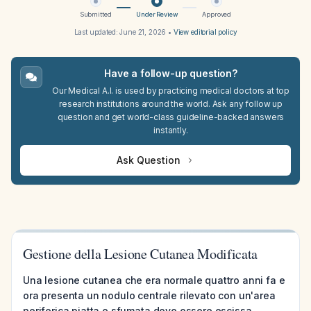
Submitted
Under Review
Approved
Last updated:
June 21, 2026
•
View editorial policy
Have a follow-up question?
Our Medical A.I. is used by practicing medical doctors at top
research institutions around the world. Ask any follow up
question and get world-class guideline-backed answers
instantly.
Ask Question
Gestione della Lesione Cutanea Modificata
Una lesione cutanea che era normale quattro anni fa e
ora presenta un nodulo centrale rilevato con un'area
periferica piatta e sfumata deve essere escissa