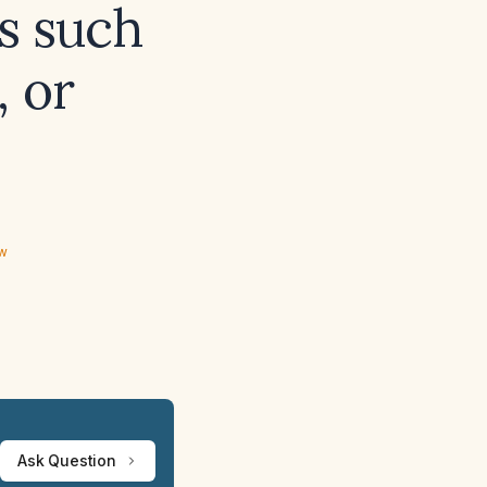
rs such
, or
ew
Ask Question