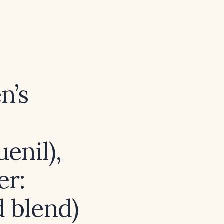
n’s
enil),
er:
d blend)