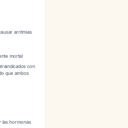
ausar arritmias
ente mortal
ntraindicados con
dado que ambos
 y las hormonas