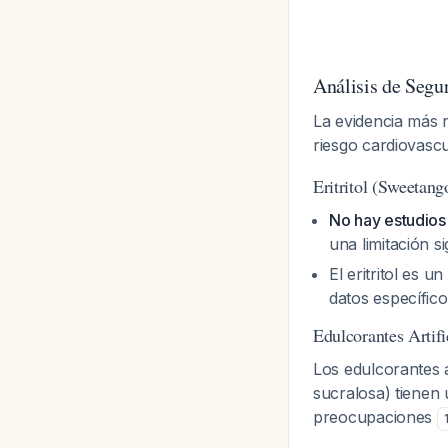
Análisis de Segu
La evidencia más r
riesgo cardiovascu
Eritritol (Sweetang
No hay estudios 
una limitación s
El eritritol es 
datos específic
Edulcorantes Artifi
Los edulcorantes 
sucralosa) tienen 
preocupaciones