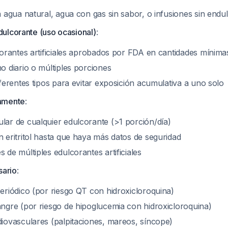
a agua natural, agua con gas sin sabor, o infusiones sin endu
dulcorante (uso ocasional)
:
corantes artificiales aprobados por FDA en cantidades mínima
o diario o múltiples porciones
ferentes tipos para evitar exposición acumulativa a uno solo
camente
:
ar de cualquier edulcorante (>1 porción/día)
 eritritol hasta que haya más datos de seguridad
de múltiples edulcorantes artificiales
sario
:
eriódico (por riesgo QT con hidroxicloroquina)
ngre (por riesgo de hipoglucemia con hidroxicloroquina)
iovasculares (palpitaciones, mareos, síncope)