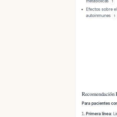
metabólicas
1
Efectos sobre e
autoinmunes
1
Recomendación P
Para pacientes con
Primera línea
: L