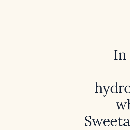
In
hydro
wh
Sweetan