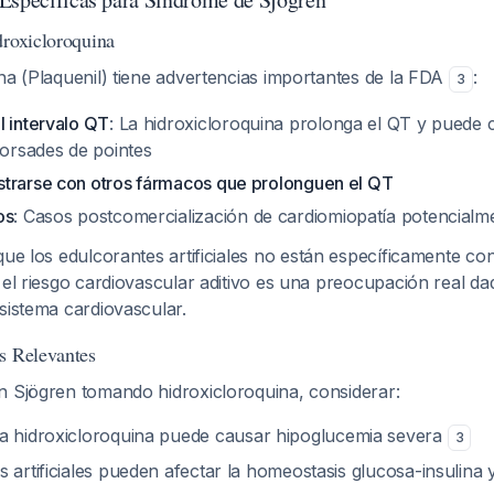
droxicloroquina
na (Plaquenil) tiene advertencias importantes de la FDA
:
3
l intervalo QT
: La hidroxicloroquina prolonga el QT y puede c
torsades de pointes
trarse con otros fármacos que prolonguen el QT
os
: Casos postcomercialización de cardiomiopatía potencialm
ue los edulcorantes artificiales no están específicamente co
, el riesgo cardiovascular aditivo es una preocupación real 
sistema cardiovascular.
s Relevantes
n Sjögren tomando hidroxicloroquina, considerar:
La hidroxicloroquina puede causar hipoglucemia severa
3
 artificiales pueden afectar la homeostasis glucosa-insulina