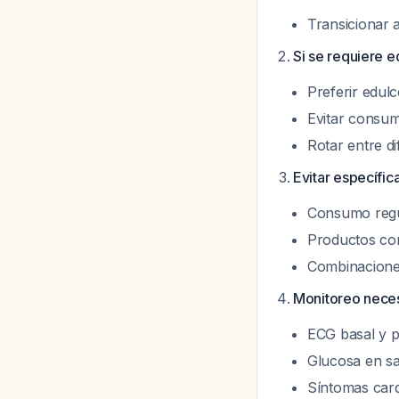
Transicionar 
Si se requiere e
Preferir edul
Evitar consum
Rotar entre di
Evitar específi
Consumo regul
Productos con
Combinaciones 
Monitoreo nece
ECG basal y p
Glucosa en sa
Síntomas card