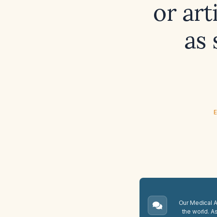
or art
as 
E
Our Medical A.
the world. A