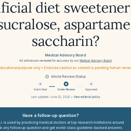
ificial diet sweetene
sucralose, aspartame
saccharin?
Medical Advisory Board
All articles are reviewed for accuracy by our
Medical Advisory Board
ducational purpose only • Exercise caution as content is pending human revi
Article Review Status
Submitted
Under Review
Approved
Last updated:
June 22, 2026
•
View editorial policy
Have a follow-up question?
I. is used by practicing medical doctors at top research institutions around
sk any follow up question and get world-class guideline-backed answers