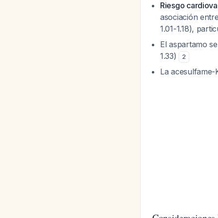
Riesgo cardiov
asociación entr
1.01-1.18), par
El aspartamo se
1.33)
2
La acesulfame-
Consideraciones 