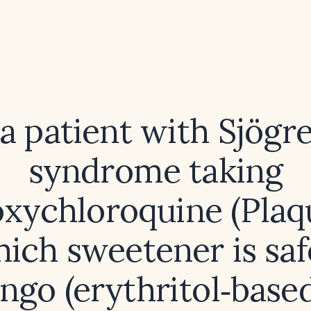
 a patient with Sjögre
syndrome taking
xychloroquine (Plaqu
ich sweetener is saf
go (erythritol‑base