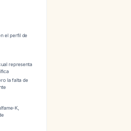
 el perfil de
 cual representa
ífica
ro la falta de
nte
ulfame-K,
de