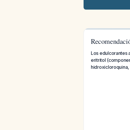
Recomendación
Los edulcorantes a
eritritol (compon
hidroxicloroquina