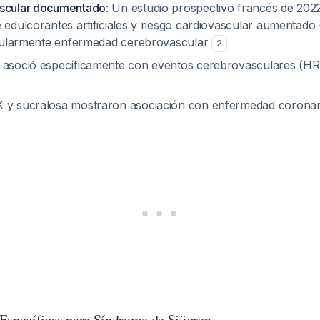
ascular documentado
: Un estudio prospectivo francés de 202
e edulcorantes artificiales y riesgo cardiovascular aumentado
ticularmente enfermedad cerebrovascular
2
 asoció específicamente con eventos cerebrovasculares (HR 
K y sucralosa mostraron asociación con enfermedad corona
Específicas para Síndrome de Sjögren