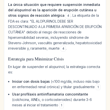
La única situación que requiere suspensión inmediata
del alopurinol es la aparición de erupción cutánea u
otros signos de reacción alérgica
. La etiqueta de la
4
FDA es clara: "EL ALOPURINOL DEBE SER
DESCONTINUADO A LA PRIMERA APARICIÓN DE ERUPCIÓN
CUTÁNEA" debido al riesgo de reacciones de
hipersensibilidad severas, incluyendo síndrome de
Stevens-Johnson, vasculitis generalizada, hepatotoxicidad
irreversible y, raramente, muerte
.
4
Estrategia para Minimizar Crisis
En lugar de suspender el alopurinol, la estrategia correcta
es:
Iniciar con dosis bajas
(<100 mg/día, incluso más bajo
en enfermedad renal crónica) y titular gradualmente
1
Usar profilaxis antiinflamatoria concomitante
(colchicina, AINEs, o corticosteroides) durante 3-6
meses al iniciar el tratamiento
1