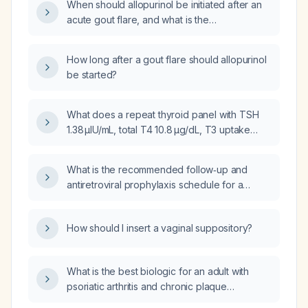
When should allopurinol be initiated after an
acute gout flare, and what is the
recommended starting dose and prophylactic
anti‑inflammatory regimen?
How long after a gout flare should allopurinol
be started?
What does a repeat thyroid panel with TSH
1.38 µIU/mL, total T4 10.8 µg/dL, T3 uptake
22.2 % and no free T4 result indicate, and
what should be the next step?
What is the recommended follow‑up and
antiretroviral prophylaxis schedule for a
newborn of an HIV‑positive mother?
How should I insert a vaginal suppository?
What is the best biologic for an adult with
psoriatic arthritis and chronic plaque
psoriasis?