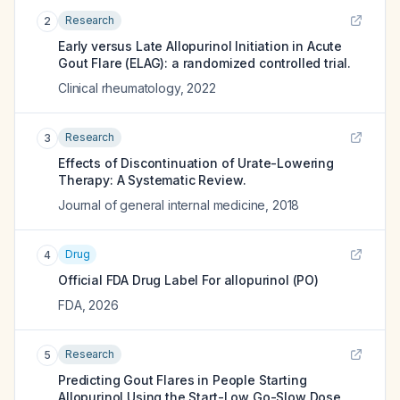
Research
2
Early versus Late Allopurinol Initiation in Acute
Gout Flare (ELAG): a randomized controlled trial.
Clinical rheumatology
,
2022
Research
3
Effects of Discontinuation of Urate-Lowering
Therapy: A Systematic Review.
Journal of general internal medicine
,
2018
Drug
4
Official FDA Drug Label For
allopurinol (PO)
FDA
,
2026
Research
5
Predicting Gout Flares in People Starting
Allopurinol Using the Start-Low Go-Slow Dose