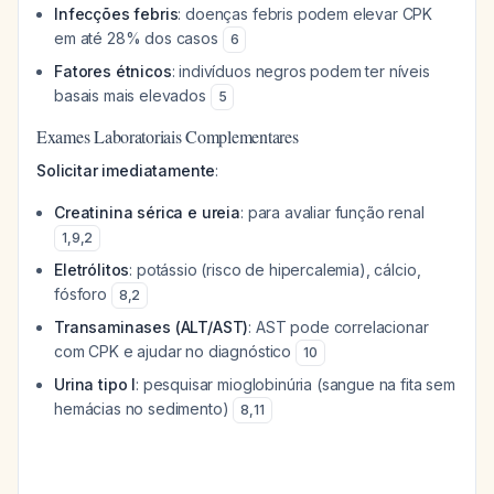
Infecções febris
: doenças febris podem elevar CPK
em até 28% dos casos
6
Fatores étnicos
: indivíduos negros podem ter níveis
basais mais elevados
5
Exames Laboratoriais Complementares
Solicitar imediatamente
:
Creatinina sérica e ureia
: para avaliar função renal
1
,
9
,
2
Eletrólitos
: potássio (risco de hipercalemia), cálcio,
fósforo
8
,
2
Transaminases (ALT/AST)
: AST pode correlacionar
com CPK e ajudar no diagnóstico
10
Urina tipo I
: pesquisar mioglobinúria (sangue na fita sem
hemácias no sedimento)
8
,
11