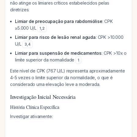
não atinge os limiares críticos estabelecidos pelas
diretrizes:
Limiar de preocupação para rabdomiólise
: CPK
≥5.000 U/L
1
,
2
Limiar para risco de lesão renal aguda
: CPK >10.000
U/L
3
,
4
Limiar para suspensão de medicamentos
: CPK >10x o
limite superior da normalidade
1
Este nível de CPK (767 U/L) representa aproximadamente
4-5 vezes o limite superior da normalidade, o que é
considerado uma elevação leve a moderada.
Investigação Inicial Necessária
História Clínica Específica
Investigar ativamente: