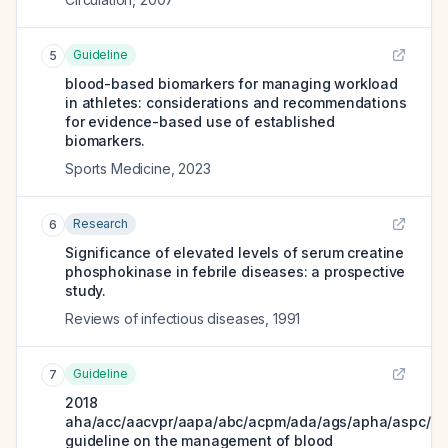
Guideline
5
blood-based biomarkers for managing workload
in athletes: considerations and recommendations
for evidence-based use of established
biomarkers.
Sports Medicine
,
2023
Research
6
Significance of elevated levels of serum creatine
phosphokinase in febrile diseases: a prospective
study.
Reviews of infectious diseases
,
1991
Guideline
7
2018
aha/acc/aacvpr/aapa/abc/acpm/ada/ags/apha/aspc/nl
guideline on the management of blood