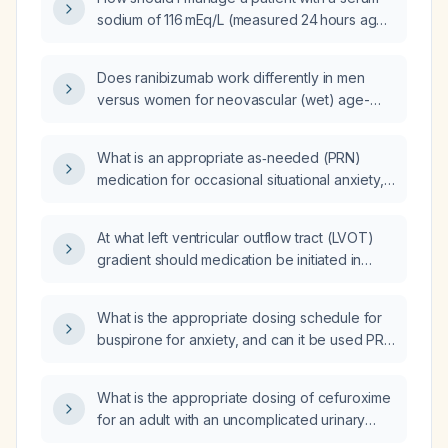
sodium of 116 mEq/L (measured 24 hours ago)
who has been given hypertonic saline
followed by isotonic saline?
Does ranibizumab work differently in men
versus women for neovascular (wet) age-
related macular degeneration, diabetic
macular edema, and diabetic retinopathy?
What is an appropriate as‑needed (PRN)
medication for occasional situational anxiety,
including recommended drug, dose,
frequency, and safety considerations?
At what left ventricular outflow tract (LVOT)
gradient should medication be initiated in
hypertrophic cardiomyopathy?
What is the appropriate dosing schedule for
buspirone for anxiety, and can it be used PRN
(pro re nata)?
What is the appropriate dosing of cefuroxime
for an adult with an uncomplicated urinary
tract infection?