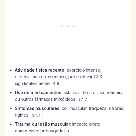
Atividade física recente
: exercício intenso,
especialmente excêntrico, pode elevar CPK
significativamente
5
,
6
Uso de medicamentos
: estatinas, fibratos, isotretinoína,
ou outros fármacos miotóxicos
3
,
1
,
7
Sintomas musculares
: dor muscular, fraqueza, cãibras,
rigidez
3
,
1
,
7
Trauma ou lesão muscular
: impacto direto,
compressão prolongada
8