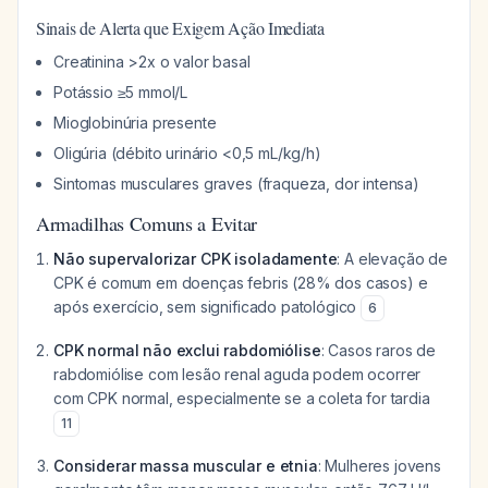
Sinais de Alerta que Exigem Ação Imediata
Creatinina >2x o valor basal
Potássio ≥5 mmol/L
Mioglobinúria presente
Oligúria (débito urinário <0,5 mL/kg/h)
Sintomas musculares graves (fraqueza, dor intensa)
Armadilhas Comuns a Evitar
Não supervalorizar CPK isoladamente
: A elevação de
CPK é comum em doenças febris (28% dos casos) e
após exercício, sem significado patológico
6
CPK normal não exclui rabdomiólise
: Casos raros de
rabdomiólise com lesão renal aguda podem ocorrer
com CPK normal, especialmente se a coleta for tardia
11
Considerar massa muscular e etnia
: Mulheres jovens