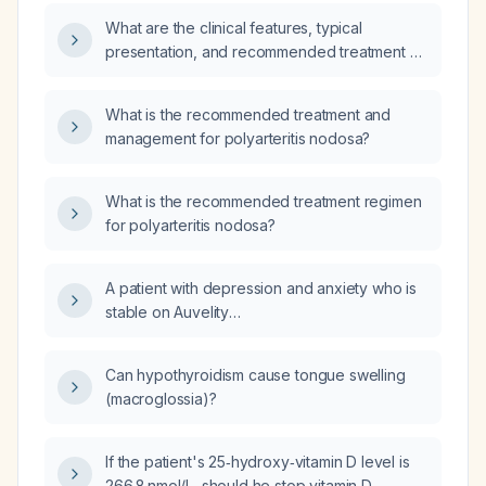
Modifying Antirheumatic Drugs (DMARDs)?
What are the clinical features, typical
presentation, and recommended treatment of
polyarteritis nodosa (PAN)?
What is the recommended treatment and
management for polyarteritis nodosa?
What is the recommended treatment regimen
for polyarteritis nodosa?
A patient with depression and anxiety who is
stable on Auvelity
(dextromethorphan‑bupropion) and was
recently started on buspirone (Buspar) for
Can hypothyroidism cause tongue swelling
anxiety now reports significant fatigue; what is
(macroglossia)?
the next management approach to address
the fatigue?
If the patient's 25‑hydroxy‑vitamin D level is
266.8 nmol/L, should he stop vitamin D