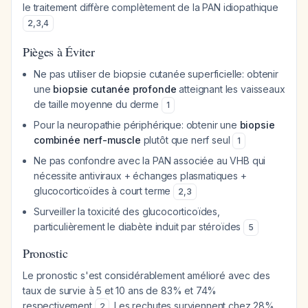
le traitement diffère complètement de la PAN idiopathique
2
,
3
,
4
Pièges à Éviter
Ne pas utiliser de biopsie cutanée superficielle: obtenir
une
biopsie cutanée profonde
atteignant les vaisseaux
de taille moyenne du derme
1
Pour la neuropathie périphérique: obtenir une
biopsie
combinée nerf-muscle
plutôt que nerf seul
1
Ne pas confondre avec la PAN associée au VHB qui
nécessite antiviraux + échanges plasmatiques +
glucocorticoïdes à court terme
2
,
3
Surveiller la toxicité des glucocorticoïdes,
particulièrement le diabète induit par stéroïdes
5
Pronostic
Le pronostic s'est considérablement amélioré avec des
taux de survie à 5 et 10 ans de 83% et 74%
respectivement
. Les rechutes surviennent chez 28%
2