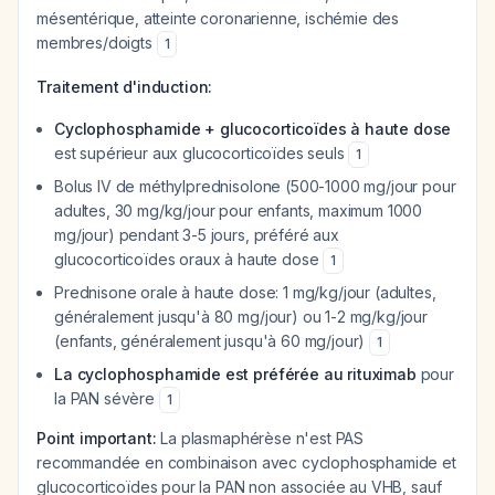
mésentérique, atteinte coronarienne, ischémie des
membres/doigts
1
Traitement d'induction:
Cyclophosphamide + glucocorticoïdes à haute dose
est supérieur aux glucocorticoïdes seuls
1
Bolus IV de méthylprednisolone (500-1000 mg/jour pour
adultes, 30 mg/kg/jour pour enfants, maximum 1000
mg/jour) pendant 3-5 jours, préféré aux
glucocorticoïdes oraux à haute dose
1
Prednisone orale à haute dose: 1 mg/kg/jour (adultes,
généralement jusqu'à 80 mg/jour) ou 1-2 mg/kg/jour
(enfants, généralement jusqu'à 60 mg/jour)
1
La cyclophosphamide est préférée au rituximab
pour
la PAN sévère
1
Point important:
La plasmaphérèse n'est PAS
recommandée en combinaison avec cyclophosphamide et
glucocorticoïdes pour la PAN non associée au VHB, sauf