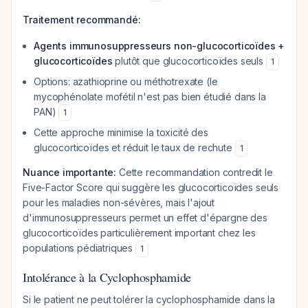
Traitement recommandé:
Agents immunosuppresseurs non-glucocorticoïdes +
glucocorticoïdes
plutôt que glucocorticoïdes seuls
1
Options: azathioprine ou méthotrexate (le
mycophénolate mofétil n'est pas bien étudié dans la
PAN)
1
Cette approche minimise la toxicité des
glucocorticoïdes et réduit le taux de rechute
1
Nuance importante:
Cette recommandation contredit le
Five-Factor Score qui suggère les glucocorticoïdes seuls
pour les maladies non-sévères, mais l'ajout
d'immunosuppresseurs permet un effet d'épargne des
glucocorticoïdes particulièrement important chez les
populations pédiatriques
1
Intolérance à la Cyclophosphamide
Si le patient ne peut tolérer la cyclophosphamide dans la