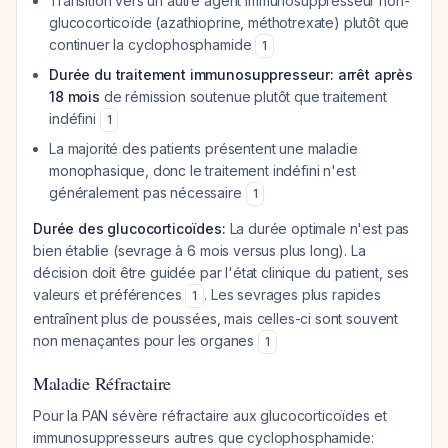
Transition vers un autre agent immunosuppresseur non-
glucocorticoïde (azathioprine, méthotrexate) plutôt que
continuer la cyclophosphamide
1
Durée du traitement immunosuppresseur: arrêt après
18 mois
de rémission soutenue plutôt que traitement
indéfini
1
La majorité des patients présentent une maladie
monophasique, donc le traitement indéfini n'est
généralement pas nécessaire
1
Durée des glucocorticoïdes:
La durée optimale n'est pas
bien établie (sevrage à 6 mois versus plus long). La
décision doit être guidée par l'état clinique du patient, ses
valeurs et préférences
. Les sevrages plus rapides
1
entraînent plus de poussées, mais celles-ci sont souvent
non menaçantes pour les organes
1
Maladie Réfractaire
Pour la PAN sévère réfractaire aux glucocorticoïdes et
immunosuppresseurs autres que cyclophosphamide: