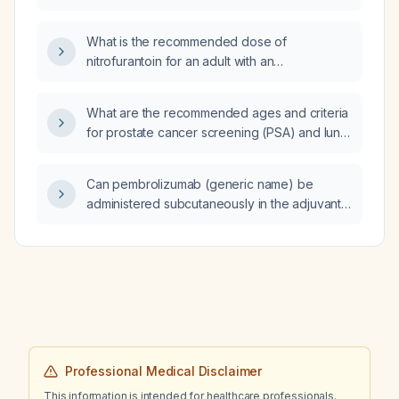
What is the recommended dose of
nitrofurantoin for an adult with an
uncomplicated urinary tract infection?
What are the recommended ages and criteria
for prostate cancer screening (PSA) and lung
cancer screening (low-dose CT) in men?
Can pembrolizumab (generic name) be
administered subcutaneously in the adjuvant
setting for an adult after complete resection
of lymph‑node‑positive melanoma?
Professional Medical Disclaimer
This information is intended for healthcare professionals.