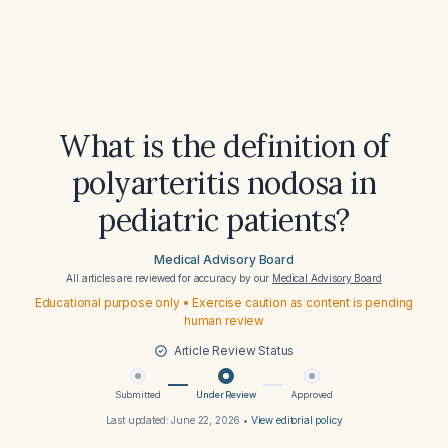
What is the definition of
polyarteritis nodosa in
pediatric patients?
Medical Advisory Board
All articles are reviewed for accuracy by our
Medical Advisory Board
Educational purpose only • Exercise caution as content is pending
human review
Article Review Status
Submitted
Under Review
Approved
Last updated:
June 22, 2026
•
View editorial policy