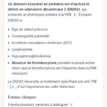
Un élément essentiel en pédiatrie est d'exclure le
déficit en adénosine désaminase 2 (DADA2)
, qui
présente un phénotype similaire à la PAN
. Évoquer
3
DADA2 si:
Âge de début précoce
Consanguinité parentale
Accidents vasculaires cérébraux (AVC)
Lymphopénie
Hypogammaglobulinémie
Absence de thrombocytose
pendant la phase active
(alors que la thrombocytose est fréquente dans la PAN
classique)
Le DADA2 nécessite un traitement spécifique par anti-TNF
, d'où l'importance de cette distinction.
1
,
3
Formes cliniques
Il existe plusieurs variantes à distinguer
:
1