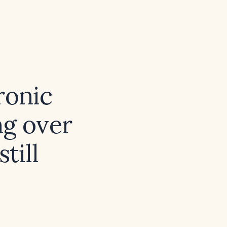
ronic
ng over
till