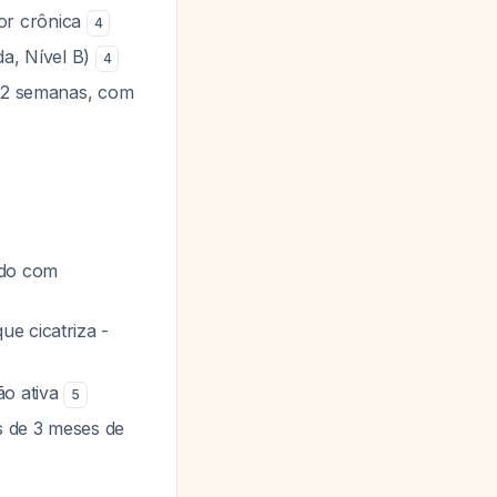
or crônica
4
a, Nível B)
4
 12 semanas, com
ndo com
ue cicatriza -
ão ativa
5
s de 3 meses de