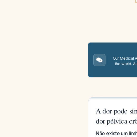
E
Our Medical A.
the world. A
A dor pode si
dor pélvica cr
Não existe um lim