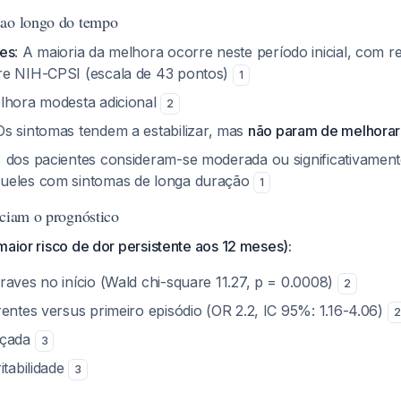
 ao longo do tempo
ses
: A maioria da melhora ocorre neste período inicial, com 
re NIH-CPSI (escala de 43 pontos)
1
elhora modesta adicional
2
 Os sintomas tendem a estabilizar, mas
não param de melhorar
% dos pacientes consideram-se moderada ou significativamen
ueles com sintomas de longa duração
1
nciam o prognóstico
maior risco de dor persistente aos 12 meses):
raves no início (Wald chi-square 11.27, p = 0.0008)
2
rentes versus primeiro episódio (OR 2.2, IC 95%: 1.16-4.06)
2
nçada
3
itabilidade
3