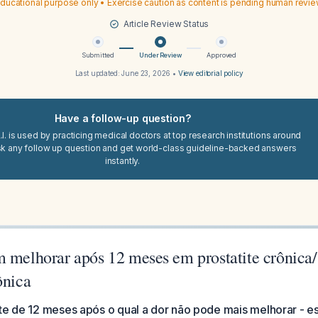
ducational purpose only • Exercise caution as content is pending human revi
Article Review Status
Submitted
Under Review
Approved
Last updated:
June 23, 2026
•
View editorial policy
Have a follow-up question?
I. is used by practicing medical doctors at top research institutions around
sk any follow up question and get world-class guideline-backed answers
instantly.
m melhorar após 12 meses em prostatite crônica
ônica
ite de 12 meses após o qual a dor não pode mais melhorar - e