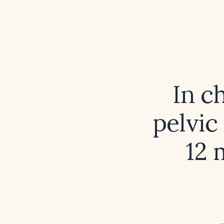
In c
pelvic
12 