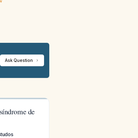
ew
Ask Question
/síndrome de
studos