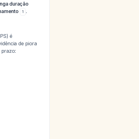
onga duração
nhamento
.
1
PPS) é
vidência de piora
 prazo: