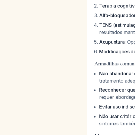
Terapia cognit
Alfa-bloqueado
TENS (estimulaç
resultados man
Acupuntura
: Op
Modificações de
Armadilhas comuns
Não abandonar 
tratamento ade
Reconhecer que
requer abordag
Evitar uso indis
Não usar critéri
sintomas també