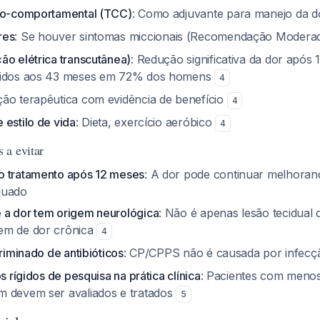
ivo-comportamental (TCC)
: Como adjuvante para manejo da d
res
: Se houver sintomas miccionais (Recomendação Moderad
ão elétrica transcutânea)
: Redução significativa da dor após
tidos aos 43 meses em 72% dos homens
4
ção terapêutica com evidência de benefício
4
 estilo de vida
: Dieta, exercício aeróbico
4
 a evitar
o tratamento após 12 meses
: A dor pode continuar melhora
quado
 a dor tem origem neurológica
: Não é apenas lesão tecidual q
em de dor crônica
4
criminado de antibióticos
: CP/CPPS não é causada por infecç
os rígidos de pesquisa na prática clínica
: Pacientes com meno
m devem ser avaliados e tratados
5