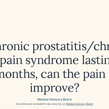
hronic prostatitis/ch
 pain syndrome lasti
months, can the pain s
improve?
Medical Advisory Board
All articles are reviewed for accuracy by our
Medical Advisory Board