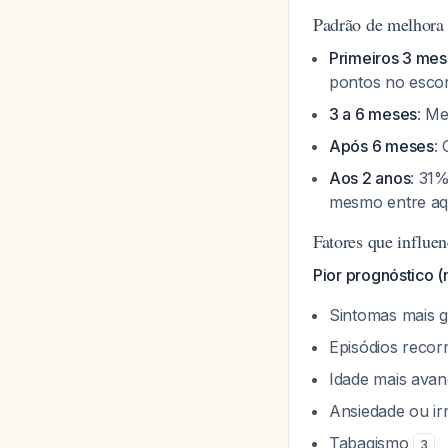
Padrão de melhora
Primeiros 3 me
pontos no esco
3 a 6 meses
: M
Após 6 meses
:
Aos 2 anos
: 31
mesmo entre aq
Fatores que influe
Pior prognóstico (
Sintomas mais g
Episódios recor
Idade mais ava
Ansiedade ou irr
Tabagismo
3