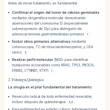
Antes de iniciar tratamiento, es fundamental:
Confirmar el origen del tumor de células germinales
mediante citogenética molecular demostrando
aberraciones del cromosoma 12 (especialmente
sobreexpresión de 12p) para distinguirlo de
adenocarcinomas gastrointestinales primarios
1
Excluir sitios primarios alternativos
mediante
colonoscopia, TC de tórax/abdomen/pelvis, y CEA
sérico
2
Realizar perfil molecular
(NGS) para identificar
mutaciones accionables como KRAS, TP53, PIK3CA,
ERBB2, CTNNB1, STK11
1
2. Estrategia Quirúrgica
La cirugía es el pilar fundamental del tratamiento:
Resección radical de toda enfermedad resecable,
incluso después de quimioterapia
3
,
4
Para enfermedad en estadio I clínico: linfadenectomía