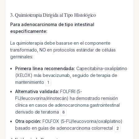
3. Quimioterapia Dirigida al Tipo Histológico
Para adenocarcinoma de tipo intestinal
específicamente:
La quimioterapia debe basarse en el componente
transformado, NO en protocolos estándar de células
germinales:
Primera línea recomendada:
Capecitabina-oxaliplatino
(XELOX) más bevacizumab, seguido de terapia de
mantenimiento
1
Alternativa validada:
FOLFIRI (5-
FU/leucovorina/irinotecán) ha demostrado remisión
clínica en casos de adenocarcinoma gastrointestinal
derivado de teratoma
6
Otra opción:
FOLFOX (5-FU/leucovorina/oxaliplatino)
basado en guías de adenocarcinoma colorrectal
2