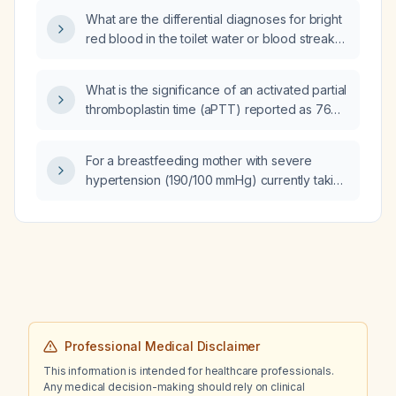
discontinued after one year?
What are the differential diagnoses for bright
red blood in the toilet water or blood streaks
on stool?
What is the significance of an activated partial
thromboplastin time (aPTT) reported as 76%
activity, and what steps should be taken?
For a breastfeeding mother with severe
hypertension (190/100 mmHg) currently taking
telmisartan 40 mg twice daily and cilnidipine
10 mg once daily, which antihypertensive
medications are safe and preferred during
lactation?
Professional Medical Disclaimer
This information is intended for healthcare professionals.
Any medical decision-making should rely on clinical