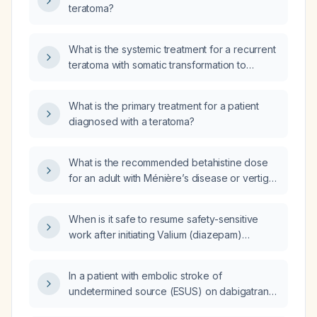
teratoma?
What is the systemic treatment for a recurrent
teratoma with somatic transformation to
sarcoma?
What is the primary treatment for a patient
diagnosed with a teratoma?
What is the recommended betahistine dose
for an adult with Ménière’s disease or vertigo,
and how should it be adjusted for older adults
or those with renal impairment?
When is it safe to resume safety-sensitive
work after initiating Valium (diazepam)
therapy?
In a patient with embolic stroke of
undetermined source (ESUS) on dabigatran
and clopidogrel, can clopidogrel be