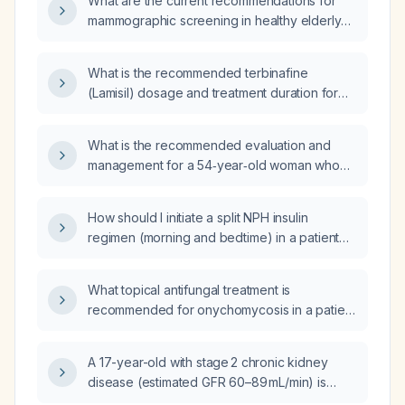
What are the current recommendations for
mammographic screening in healthy elderly
women with prior negative screens and an
estimated life expectancy of at least ten
What is the recommended terbinafine
years?
(Lamisil) dosage and treatment duration for
adult onychomycosis of the toenails and
fingernails?
What is the recommended evaluation and
management for a 54‑year‑old woman who
has intermittent, intense, short‑lasting sharp
pain on standing up in the morning and about
How should I initiate a split NPH insulin
twice weekly during the day, with a recent fall
regimen (morning and bedtime) in a patient
and a prior lipoma excision?
who has been using only a nighttime NPH
dose?
What topical antifungal treatment is
recommended for onychomycosis in a patient
who cannot take oral therapy due to liver
concerns?
A 17-year-old with stage 2 chronic kidney
disease (estimated GFR 60–89 mL/min) is
planning travel to a malaria‑endemic region;