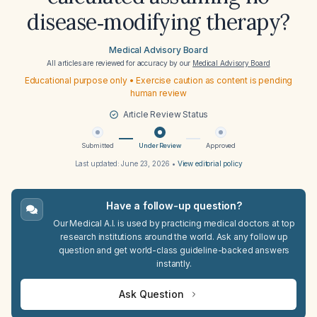
disease‑modifying therapy?
Medical Advisory Board
All articles are reviewed for accuracy by our
Medical Advisory Board
Educational purpose only • Exercise caution as content is pending
human review
Article Review Status
Submitted
Under Review
Approved
Last updated:
June 23, 2026
•
View editorial policy
Have a follow-up question?
Our Medical A.I. is used by practicing medical doctors at top
research institutions around the world. Ask any follow up
question and get world-class guideline-backed answers
instantly.
Ask Question