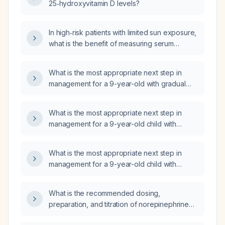
25‑hydroxyvitamin D levels?
In high‑risk patients with limited sun exposure,
what is the benefit of measuring serum
25‑hydroxyvitamin D before initiating therapy
versus starting empiric vitamin D
What is the most appropriate next step in
supplementation?
management for a 9-year-old with gradual
mild bilateral leg pain, fatigue on walking,
limited outdoor activity, normal physical
What is the most appropriate next step in
examination, and an adequate diet?
management for a 9-year-old child with
gradually worsening bilateral leg pain, normal
physical examination, adequate diet, and
What is the most appropriate next step in
reduced outdoor activity?
management for a 9-year-old child with
gradual bilateral leg pain, fatigue on walking,
normal growth and physical examination,
What is the recommended dosing,
adequate diet, and reduced outdoor activity?
preparation, and titration of norepinephrine
infusion for adult patients with hypotension or