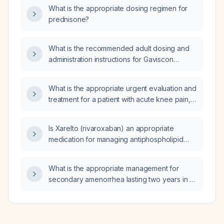
septic shock?
What is the appropriate dosing regimen for
prednisone?
What is the recommended adult dosing and
administration instructions for Gaviscon
(sodium alginate) for treating reflux‑related
cough?
What is the appropriate urgent evaluation and
treatment for a patient with acute knee pain,
swelling, erythema, warmth, low‑grade fever,
and leukocytosis?
Is Xarelto (rivaroxaban) an appropriate
medication for managing antiphospholipid
syndrome?
What is the appropriate management for
secondary amenorrhea lasting two years in a
patient with anorexia nervosa‑related weight
loss?