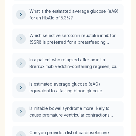
weight‑based dosing and maximum daily
dose?
What is the estimated average glucose (eAG)
for an HbA1c of 5.3%?
Which selective serotonin reuptake inhibitor
(SSRI) is preferred for a breastfeeding
mother?
In a patient who relapsed after an initial
Brentuximab vedotin–containing regimen, can
Brentuximab vedotin be given after
hematopoietic stem cell transplantation?
Is estimated average glucose (eAG)
equivalent to a fasting blood glucose
measurement?
Is irritable bowel syndrome more likely to
cause premature ventricular contractions
(PVC) or premature atrial contractions (PAC)?
Can you provide a list of cardioselective