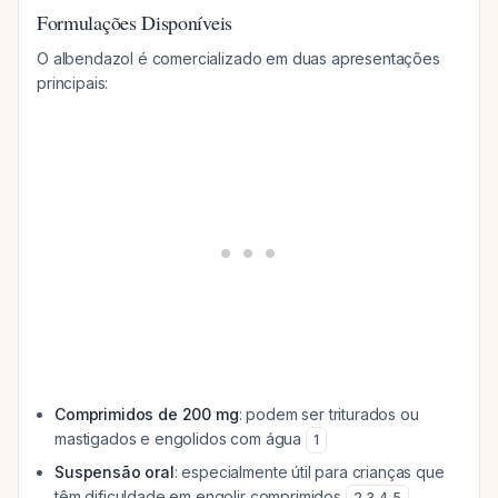
Formulações Disponíveis
O albendazol é comercializado em duas apresentações
principais:
Comprimidos de 200 mg
: podem ser triturados ou
mastigados e engolidos com água
1
Suspensão oral
: especialmente útil para crianças que
têm dificuldade em engolir comprimidos
2
,
3
,
4
,
5