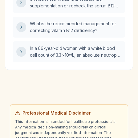
supplementation or recheck the serum B12
level in an 85-year-old patient on 2,000 µg
B12 with a serum B12 level >2000 pg/mL
What is the recommended management for
measured five months ago?
correcting vitamin B12 deficiency?
In a 66-year-old woman with a white blood
cell count of 3.3 ×10⁹/L, an absolute neutrophil
count of 2.6 ×10⁹/L (78.6% neutrophils) and
an absolute lymphocyte count of 0.4 ×10⁹/L
(11.5% lymphocytes), what is the significance
of these laboratory findings?
Professional Medical Disclaimer
This information is intended for healthcare professionals.
Any medical decision-making should rely on clinical
judgment and independently verified information. The