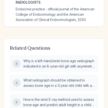
RADIOLOGISTS.
Endocrine practice : official journal of the American
College of Endocrinology and the American
Association of Clinical Endocrinologists
,
2020
Related Questions
Why is a left-hand/wrist bone age radiograph
indicated in an 8-year-old girl with asymmetric
breast development, normal chest ultrasound,
and no menarche?
What radiograph should be obtained to
assess bone age in a 3‑year‑old child with a
BMI below the 5th percentile?
How is the wrist X‑ray method used to assess
bone age and predict adult height in a child