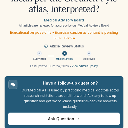
atlas, interpreted?
Medical Advisory Board
All articles are reviewed for accuracy by our
Medical Advisory Board
Educational purpose only • Exercise caution as content is pending
human review
Article Review Status
Submitted
Under Review
Approved
Last updated:
June 24, 2026
•
View editorial policy
Have a follow-up question?
Our Medical A.I. is used by practicing medical doctors at top
research institutions around the world. Ask any follow up
question and get world-class guideline-backed answers
instantly.
Ask Question