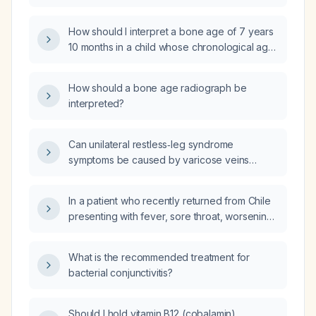
with short stature?
How should I interpret a bone age of 7 years
10 months in a child whose chronological age
is 8 years 9 months?
How should a bone age radiograph be
interpreted?
Can unilateral restless‑leg syndrome
symptoms be caused by varicose veins
(venous insufficiency)?
In a patient who recently returned from Chile
presenting with fever, sore throat, worsening
asthma, and a left lower lobe infiltrate on
chest X‑ray, which diagnostic tests should be
What is the recommended treatment for
ordered?
bacterial conjunctivitis?
Should I hold vitamin B12 (cobalamin)