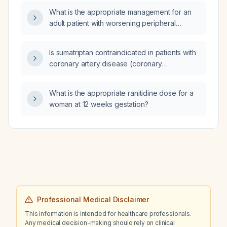
sex hormone‑binding globulin (SHBG
What is the appropriate management for an
231 nmol/L), and total testosterone 5 ng/dL,
adult patient with worsening peripheral
what is the likely condition and what treatment
neuropathy, MTHFR A1298C heterozygosity,
should be initiated?
elevated serum folate from supplementation,
Is sumatriptan contraindicated in patients with
prior treated Lyme disease, positive mold
coronary artery disease (coronary
antibodies, hypothyroidism with rising free
arteriosclerosis) or a history of stroke?
thyroxine, and a desire to avoid gabapentin?
What is the appropriate ranitidine dose for a
woman at 12 weeks gestation?
Professional Medical Disclaimer
This information is intended for healthcare professionals.
Any medical decision-making should rely on clinical