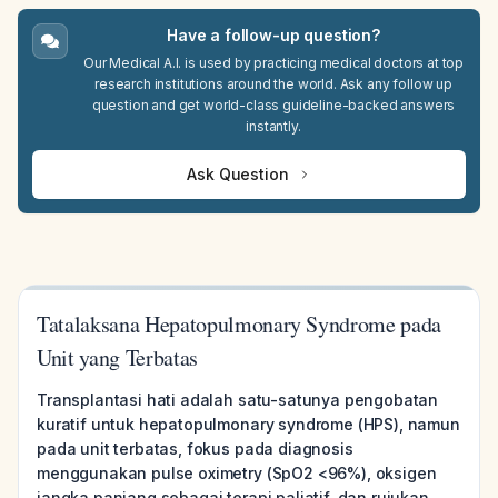
Have a follow-up question?
Our Medical A.I. is used by practicing medical doctors at top
research institutions around the world. Ask any follow up
question and get world-class guideline-backed answers
instantly.
Ask Question
Tatalaksana Hepatopulmonary Syndrome pada
Unit yang Terbatas
Transplantasi hati adalah satu-satunya pengobatan
kuratif untuk hepatopulmonary syndrome (HPS), namun
pada unit terbatas, fokus pada diagnosis
menggunakan pulse oximetry (SpO2 <96%), oksigen
jangka panjang sebagai terapi paliatif, dan rujukan