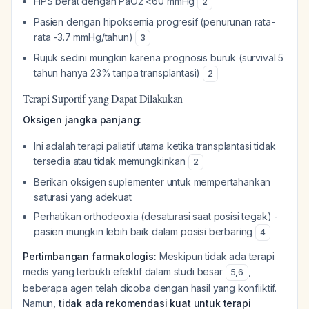
HPS berat dengan PaO2 <60 mmHg
2
Pasien dengan hipoksemia progresif (penurunan rata-
rata -3.7 mmHg/tahun)
3
Rujuk sedini mungkin karena prognosis buruk (survival 5
tahun hanya 23% tanpa transplantasi)
2
Terapi Suportif yang Dapat Dilakukan
Oksigen jangka panjang:
Ini adalah terapi paliatif utama ketika transplantasi tidak
tersedia atau tidak memungkinkan
2
Berikan oksigen suplementer untuk mempertahankan
saturasi yang adekuat
Perhatikan orthodeoxia (desaturasi saat posisi tegak) -
pasien mungkin lebih baik dalam posisi berbaring
4
Pertimbangan farmakologis:
Meskipun tidak ada terapi
medis yang terbukti efektif dalam studi besar
,
5
,
6
beberapa agen telah dicoba dengan hasil yang konfliktif.
Namun,
tidak ada rekomendasi kuat untuk terapi