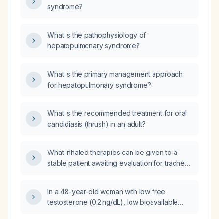
syndrome?
What is the pathophysiology of
hepatopulmonary syndrome?
What is the primary management approach
for hepatopulmonary syndrome?
What is the recommended treatment for oral
candidiasis (thrush) in an adult?
What inhaled therapies can be given to a
stable patient awaiting evaluation for tracheal
stenosis who cannot take oral steroids?
In a 48-year-old woman with low free
testosterone (0.2 ng/dL), low bioavailable
testosterone (0.2 ng/dL), markedly elevated