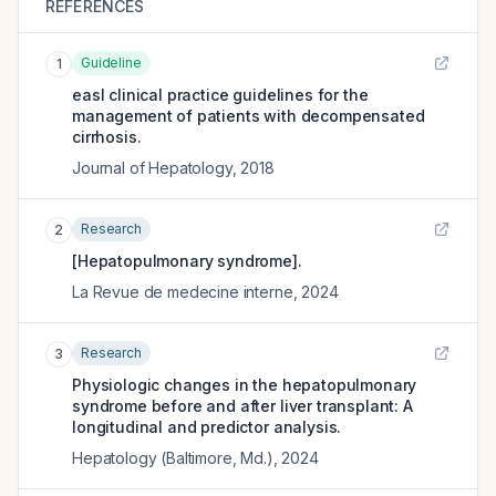
REFERENCES
Guideline
1
easl clinical practice guidelines for the
management of patients with decompensated
cirrhosis.
Journal of Hepatology
,
2018
Research
2
[Hepatopulmonary syndrome].
La Revue de medecine interne
,
2024
Research
3
Physiologic changes in the hepatopulmonary
syndrome before and after liver transplant: A
longitudinal and predictor analysis.
Hepatology (Baltimore, Md.)
,
2024