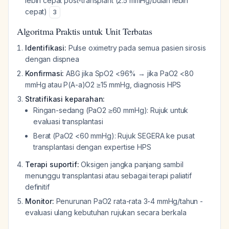
lebih cepat post-transplant (2.5 mmHg/bulan lebih
cepat)
3
Algoritma Praktis untuk Unit Terbatas
Identifikasi:
Pulse oximetry pada semua pasien sirosis
dengan dispnea
Konfirmasi:
ABG jika SpO2 <96% → jika PaO2 <80
mmHg atau P(A-a)O2 ≥15 mmHg, diagnosis HPS
Stratifikasi keparahan:
Ringan-sedang (PaO2 ≥60 mmHg): Rujuk untuk
evaluasi transplantasi
Berat (PaO2 <60 mmHg): Rujuk SEGERA ke pusat
transplantasi dengan expertise HPS
Terapi suportif:
Oksigen jangka panjang sambil
menunggu transplantasi atau sebagai terapi paliatif
definitif
Monitor:
Penurunan PaO2 rata-rata 3-4 mmHg/tahun -
evaluasi ulang kebutuhan rujukan secara berkala