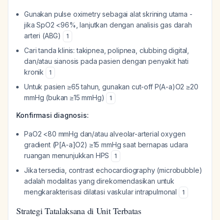
Gunakan pulse oximetry sebagai alat skrining utama -
jika SpO2 <96%, lanjutkan dengan analisis gas darah
arteri (ABG)
1
Cari tanda klinis: takipnea, polipnea, clubbing digital,
dan/atau sianosis pada pasien dengan penyakit hati
kronik
1
Untuk pasien ≥65 tahun, gunakan cut-off P(A-a)O2 ≥20
mmHg (bukan ≥15 mmHg)
1
Konfirmasi diagnosis:
PaO2 <80 mmHg dan/atau alveolar-arterial oxygen
gradient (P[A-a]O2) ≥15 mmHg saat bernapas udara
ruangan menunjukkan HPS
1
Jika tersedia, contrast echocardiography (microbubble)
adalah modalitas yang direkomendasikan untuk
mengkarakterisasi dilatasi vaskular intrapulmonal
1
Strategi Tatalaksana di Unit Terbatas