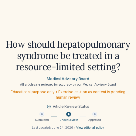
How should hepatopulmonary
syndrome be treated in a
resource-limited setting?
Medical Advisory Board
All articles are reviewed for accuracy by our
Medical Advisory Board
Educational purpose only • Exercise caution as content is pending
human review
Article Review Status
Submitted
Under Review
Approved
Last updated:
June 24, 2026
•
View editorial policy