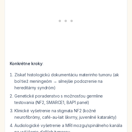
Konkrétne kroky
:
Získať histologickú dokumentáciu materinho tumoru (ak
bol tiež meningeóm → silnejšie podozrenie na
hereditárny syndróm)
Genetické poradenstvo s možnosťou germline
testovania (NF2, SMARCE1, BAP1 panel)
Klinické vyšetrenie na stigmata NF2 (kožné
neurofibrómy, café-au-lait škvrny, juvenilné katarakty)
Audiologické vyšetrenie a MRI mozgu/spinálneho kanála
na vylúčenie ďalších tumorov