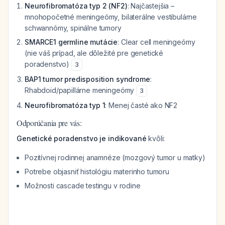
Neurofibromatóza typ 2 (NF2)
: Najčastejšia –
mnohopočetné meningeómy, bilaterálne vestibulárne
schwannómy, spinálne tumory
SMARCE1 germline mutácie
: Clear cell meningeómy
(nie váš prípad, ale dôležité pre genetické
poradenstvo)
3
BAP1 tumor predisposition syndrome
:
Rhabdoid/papillárne meningeómy
3
Neurofibromatóza typ 1
: Menej časté ako NF2
Odporúčania pre vás:
Genetické poradenstvo je indikované
kvôli:
Pozitívnej rodinnej anamnéze (mozgový tumor u matky)
Potrebe objasniť histológiu materinho tumoru
Možnosti cascade testingu v rodine