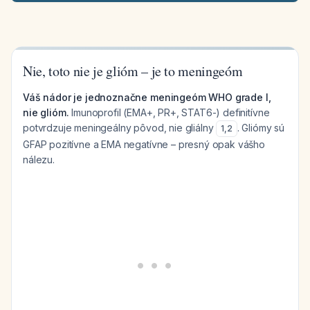
Nie, toto nie je glióm – je to meningeóm
Váš nádor je jednoznačne meningeóm WHO grade I,
nie glióm.
Imunoprofil (EMA+, PR+, STAT6-) definitívne
potvrdzuje meningeálny pôvod, nie gliálny
. Gliómy sú
1
,
2
GFAP pozitívne a EMA negatívne – presný opak vášho
nálezu.