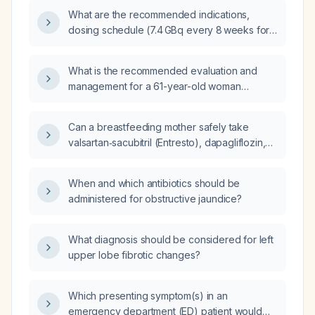
flashes?
What are the recommended indications,
dosing schedule (7.4 GBq every 8 weeks for
four cycles), renal protection, and monitoring
for Lutetium‑177 dotatate therapy in patients
What is the recommended evaluation and
with recurrent or progressive meningioma that
management for a 61-year-old woman
express somatostatin receptors after surgery,
experiencing major sleep disturbances while
radiation, and conventional systemic
taking 300 mg oral progesterone?
therapies, with ECOG performance status 0–2
Can a breastfeeding mother safely take
and adequate bone‑marrow and renal
valsartan‑sacubitril (Entresto), dapagliflozin,
function?
and spironolactone?
When and which antibiotics should be
administered for obstructive jaundice?
What diagnosis should be considered for left
upper lobe fibrotic changes?
Which presenting symptom(s) in an
emergency department (ED) patient would