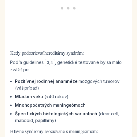
Kedy podozrievať hereditárny syndróm:
Podľa guidelines
, genetické testovanie by sa malo
3
,
4
zvážiť pri:
Pozitívnej rodinnej anamnéze
mozgových tumorov
(váš prípad)
Mladom veku
(<40 rokov)
Mnohopočetných meningeómoch
Špecifických histologických variantoch
(clear cell,
rhabdoid, papillárny)
Hlavné syndrómy asociované s meningeómom: