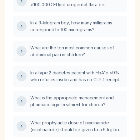
>100,000 CFU/mL urogenital flora be
interpreted and managed?
In a 9‑kilogram boy, how many milligrams
correspond to 100 micrograms?
What are the ten most common causes of
abdominal pain in children?
In a type 2 diabetes patient with HbA1c >9%
who refuses insulin and has no GLP‑1 receptor
agonist available in primary health care, what
aggressive oral therapy and lifestyle
What is the appropriate management and
interventions should be employed?
pharmacologic treatment for chorea?
What prophylactic dose of niacinamide
(nicotinamide) should be given to a 9‑kg boy
if the preparation contains 7.5 mg per mL?