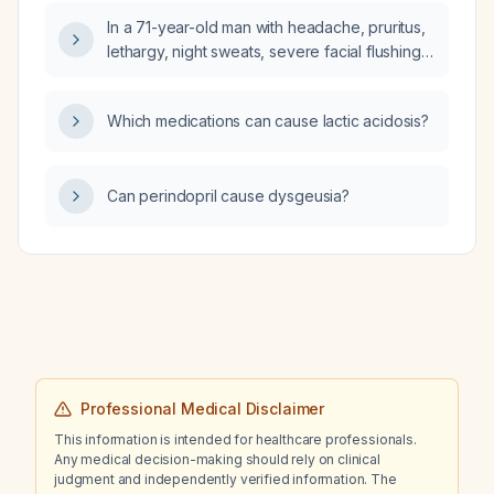
In a 71-year-old man with headache, pruritus,
lethargy, night sweats, severe facial flushing,
hypertension, normal heart rate,
splenomegaly, and elevated hemoglobin,
Which medications can cause lactic acidosis?
what is the most useful next diagnostic test?
Can perindopril cause dysgeusia?
Professional Medical Disclaimer
This information is intended for healthcare professionals.
Any medical decision-making should rely on clinical
judgment and independently verified information. The