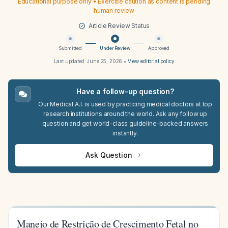
Educational purpose only • Exercise caution as content is pending
human review
Article Review Status
Submitted
Under Review
Approved
Last updated:
June 25, 2026
•
View editorial policy
Have a follow-up question?
Our Medical A.I. is used by practicing medical doctors at top
research institutions around the world. Ask any follow up
question and get world-class guideline-backed answers
instantly.
Ask Question
Manejo de Restrição de Crescimento Fetal no