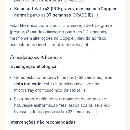
1
Se peso fetal <p3 (RCF grave), mesmo com Doppler
normal:
parto às
37 semanas
(GRADE 1B)
1
Esta diferenciação é crucial: a presença de RCF grave
(peso <p3) muda o timing do parto em 1-2 semanas,
mesmo sem alterações no Doppler, devido ao risco
aumentado de morbimortalidade perinatal
.
1
Considerações Adicionais
Investigação etiológica:
Como está no terceiro trimestre (>32 semanas),
não
está indicado
teste diagnóstico invasivo com
microarray cromossômico de rotina
1
Essa investigação seria recomendada apenas se
houvesse malformação fetal associada ou se a RCF
tivesse sido diagnosticada <32 semanas
1
Intervenções não recomendadas: