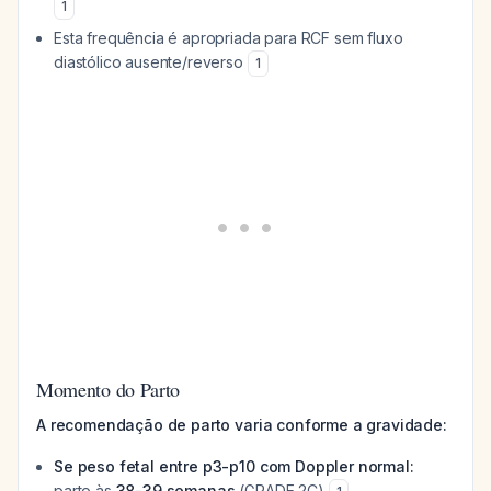
1
Esta frequência é apropriada para RCF sem fluxo
diastólico ausente/reverso
1
Momento do Parto
A recomendação de parto varia conforme a gravidade:
Se peso fetal entre p3-p10 com Doppler normal:
parto às
38-39 semanas
(GRADE 2C)