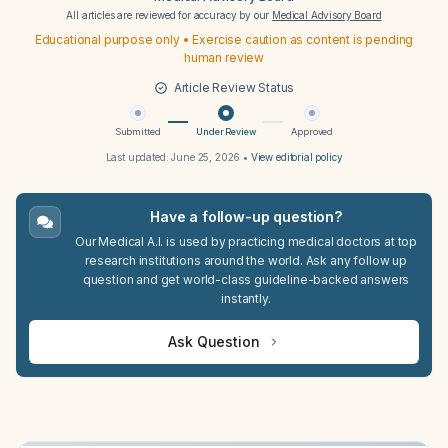
All articles are reviewed for accuracy by our
Medical Advisory Board
Educational purpose only • Exercise caution as content is pending
human review
Article Review Status
Submitted
Under Review
Approved
Last updated:
June 25, 2026
•
View editorial policy
Have a follow-up question?
Our Medical A.I. is used by practicing medical doctors at top
research institutions around the world. Ask any follow up
question and get world-class guideline-backed answers
instantly.
Ask Question