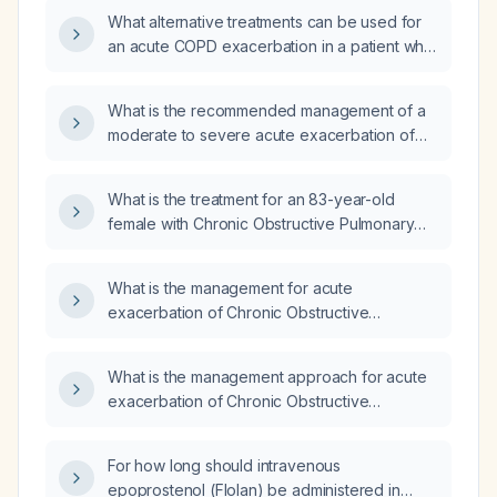
What alternative treatments can be used for
an acute COPD exacerbation in a patient who
cannot tolerate oral corticosteroids?
What is the recommended management of a
moderate to severe acute exacerbation of
chronic obstructive pulmonary disease in an
adult according to the GOLD guideline?
What is the treatment for an 83-year-old
female with Chronic Obstructive Pulmonary
Disease (COPD) and a smoking history,
presenting with a productive cough for 3
What is the management for acute
weeks and an Upper Respiratory Infection
exacerbation of Chronic Obstructive
(URI), who cannot take azithromycin
Pulmonary Disease (COPD)?
(Zithromax)?
What is the management approach for acute
exacerbation of Chronic Obstructive
Pulmonary Disease (COPD)?
For how long should intravenous
epoprostenol (Flolan) be administered in