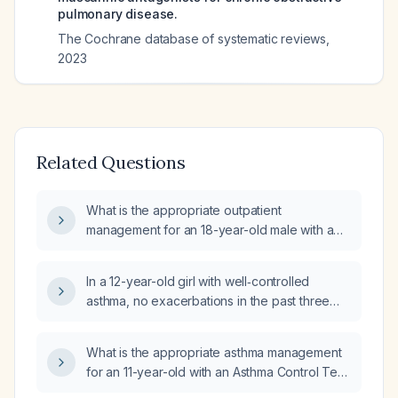
pulmonary disease.
The Cochrane database of systematic reviews
,
2023
Related Questions
What is the appropriate outpatient
management for an 18-year-old male with a
one-week constant dry cough, a history of
asthma (uses albuterol only with exertion),
In a 12-year-old girl with well‑controlled
possible dog exposure and ongoing
asthma, no exacerbations in the past three
marijuana inhalation, who denies fever,
months, and using a rescue short‑acting
rhinorrhea, sore throat, and sputum
β2‑agonist inhaler 2–3 times per month for
production and has never used inhaled
What is the appropriate asthma management
cough during rainy weather, what is the
corticosteroids?
for an 11-year-old with an Asthma Control Test
preferred prescription?
(ACT) score of 17 who is currently using only