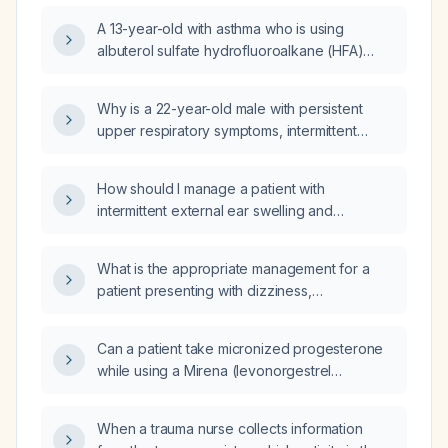
albuterol as needed?
A 13-year-old with asthma who is using
albuterol sulfate hydrofluoroalkane (HFA)
metered‑dose inhaler (9 µg per actuation) as
needed and albuterol sulfate nebulizer
Why is a 22-year-old male with persistent
(2.5 mg) but still having an asthma flare—what
upper respiratory symptoms, intermittent
is the appropriate next step in management?
cough, allergic rhinitis, ongoing grass
exposure, taking Agmentium, and using daily
How should I manage a patient with
albuterol and budesonide (inhaled
intermittent external ear swelling and
corticosteroid) not improving after more than
erythema who is uncooperative, inserting
five weeks?
tissues and petroleum jelly, preventing
What is the appropriate management for a
otoscopic examination?
patient presenting with dizziness,
light‑headedness, or a feeling of imbalance?
Can a patient take micronized progesterone
while using a Mirena (levonorgestrel
intrauterine system)?
When a trauma nurse collects information