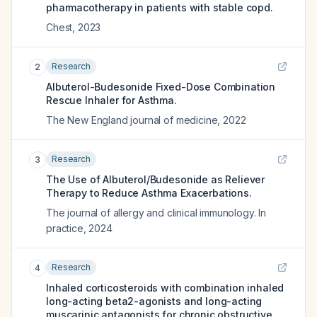
pharmacotherapy in patients with stable copd.
Chest
,
2023
Research
2
Albuterol-Budesonide Fixed-Dose Combination
Rescue Inhaler for Asthma.
The New England journal of medicine
,
2022
Research
3
The Use of Albuterol/Budesonide as Reliever
Therapy to Reduce Asthma Exacerbations.
The journal of allergy and clinical immunology. In
practice
,
2024
Research
4
Inhaled corticosteroids with combination inhaled
long-acting beta2-agonists and long-acting
muscarinic antagonists for chronic obstructive