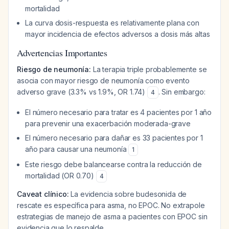
mortalidad
La curva dosis-respuesta es relativamente plana con
mayor incidencia de efectos adversos a dosis más altas
Advertencias Importantes
Riesgo de neumonía:
La terapia triple probablemente se
asocia con mayor riesgo de neumonía como evento
adverso grave (3.3% vs 1.9%, OR 1.74)
. Sin embargo:
4
El número necesario para tratar es 4 pacientes por 1 año
para prevenir una exacerbación moderada-grave
El número necesario para dañar es 33 pacientes por 1
año para causar una neumonía
1
Este riesgo debe balancearse contra la reducción de
mortalidad (OR 0.70)
4
Caveat clínico:
La evidencia sobre budesonida de
rescate es específica para asma, no EPOC. No extrapole
estrategias de manejo de asma a pacientes con EPOC sin
evidencia que lo respalde.